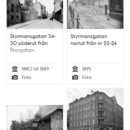
Styrmansgatan 34-
Styrmansgatan
30 söderut från
norrut från nr 22-24
Storgatan.
Nuvarande
Styrmansgatan 24-
1880 till 1889
1895
20
Tid
Tid
Foto
Foto
Typ
Typ