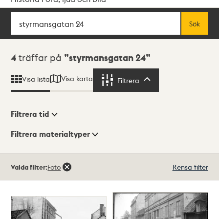
Sök
Fritextsök
Sök
Sökresultat
4
träffar på
styrmansgatan 24
Visa karta
Visa lista
Filtrera
Filtrera
Filtrera tid
Filtrera materialtyper
Visningsläge
Totalt
Valda filter:
Foto
Rensa filter
4
träffar
Lista
Karta