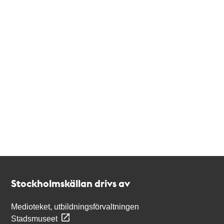
Kontakt
Stockholmskällan
Stockholmskällan drivs av
Medioteket, utbildningsförvaltningen
Stadsmuseet