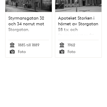
Styrmansgatan 32
Apoteket Storken i
och 34 norrut mot
hörnet av Storgatan
Storgatan.
28 t.v. och
Styrmansgatan 24
1885 till 1889
1962
Tid
Tid
Foto
Foto
Typ
Typ