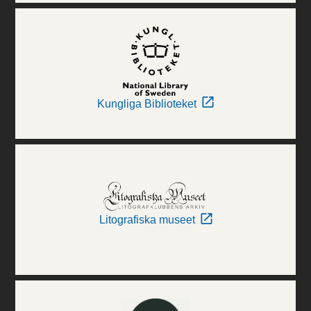
Kungliga Biblioteket
Litografiska museet