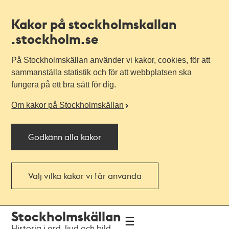
Kakor på stockholmskallan
.stockholm.se
På Stockholmskällan använder vi kakor, cookies, för att
sammanställa statistik och för att webbplatsen ska
fungera på ett bra sätt för dig.
Om kakor på Stockholmskällan
Godkänn alla kakor
Välj vilka kakor vi får använda
Till
Till
Stockholmskällan
navigationen
huvudinnehållet
Historia i ord, ljud och bild