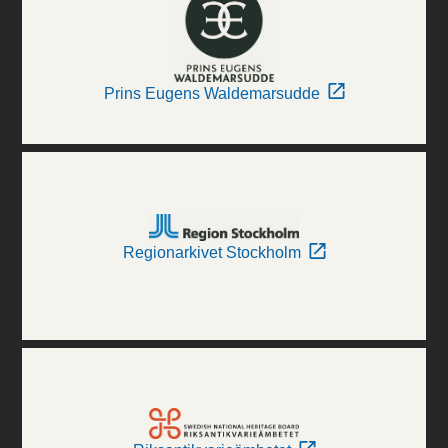
Prins Eugens Waldemarsudde
Regionarkivet Stockholm