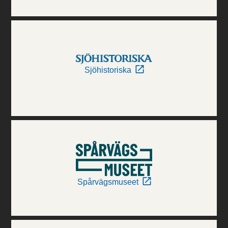
Sjöhistoriska
Spårvägsmuseet