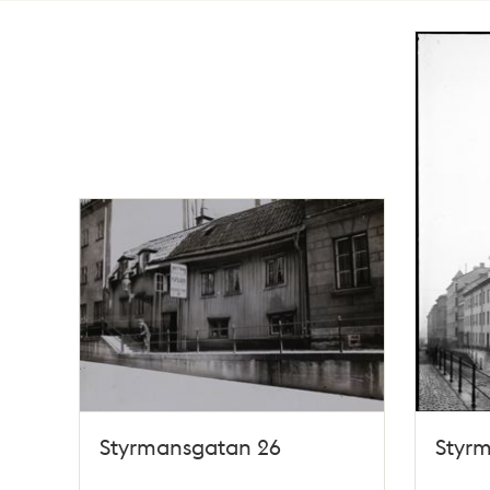
Totalt
65
träffar
Styrmansgatan 26
Styr