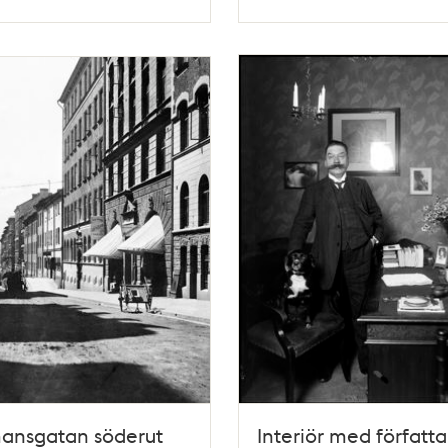
Typ
mansgatan söderut
Interiör med författ