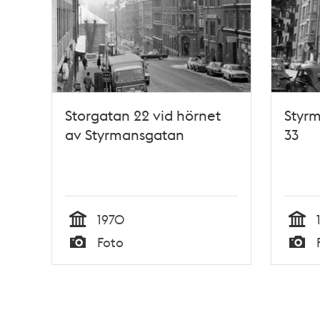
Storgatan 22 vid hörnet
Styrm
av Styrmansgatan
33
1970
Tid
Tid
Foto
Typ
Typ