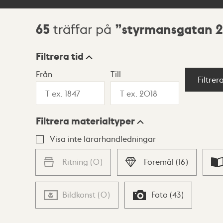
65
styrmansgatan 2
träffar på
Sökresultat
Filtrera tid
Från
Till
Visningsläge
Filtrer
Filtrera materialtyper
Lista
Karta
Visa inte lärarhandledningar
Ritning
(
0
)
Föremål
(
16
)
Bildkonst
(
0
)
Foto
(
43
)