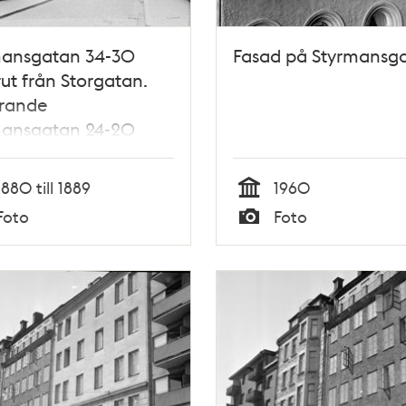
mansgatan 34-30
Fasad på Styrmansga
ut från Storgatan.
rande
mansgatan 24-20
1880 till 1889
1960
Tid
Foto
Foto
Typ