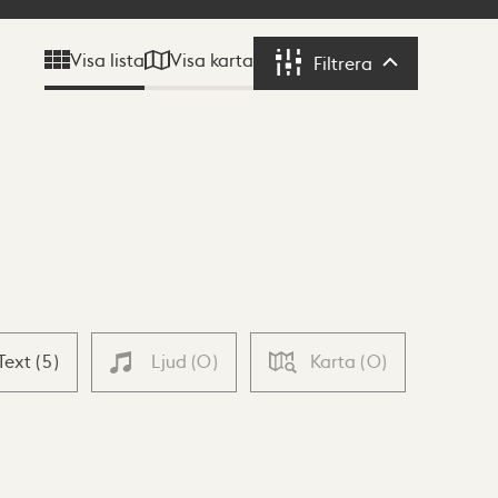
Visa karta
Visa lista
Filtrera
Filtrera
Text
(
5
)
Ljud
(
0
)
Karta
(
0
)