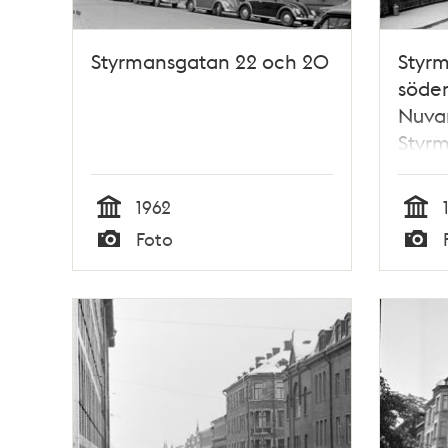
Styrmansgatan 22 och 20
Styr
söder
Nuva
Styr
1962
Tid
Tid
Foto
Typ
Typ