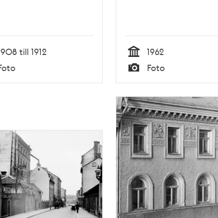
1908 till 1912
1962
Tid
Foto
Foto
Typ