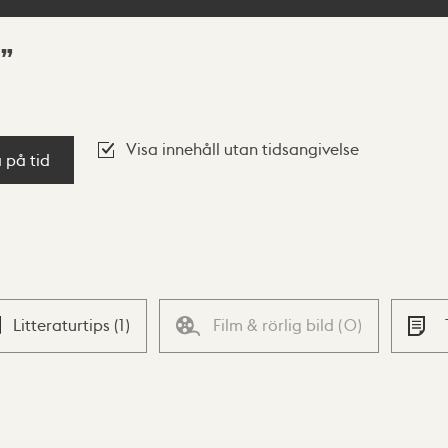
Visa innehåll utan tidsangivelse
a på tid
Litteraturtips
(
1
)
Film & rörlig bild
(
0
)