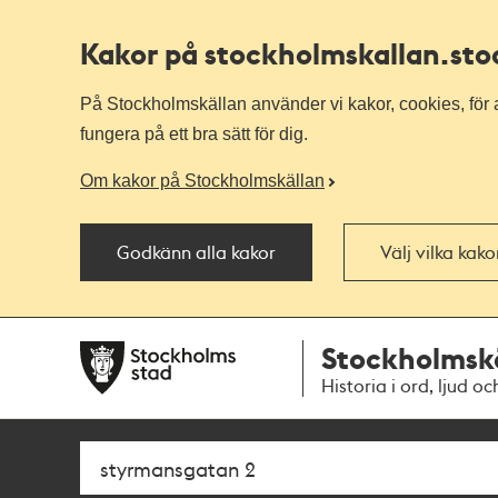
Kakor på stockholmskallan
.st
På Stockholmskällan använder vi kakor, cookies, för a
fungera på ett bra sätt för dig.
Om kakor på Stockholmskällan
Godkänn alla kakor
Välj vilka kak
Till
Till
Stockholmsk
navigationen
huvudinnehållet
Historia i ord, ljud oc
Sök
Fritextsök