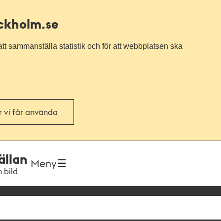
ockholm.se
tt sammanställa statistik och för att webbplatsen ska
or vi får använda
ällan
Meny
h bild