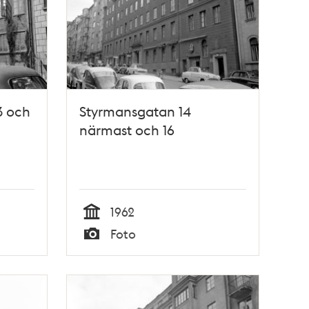
3 och
Styrmansgatan 14
närmast och 16
1962
Tid
Foto
Typ