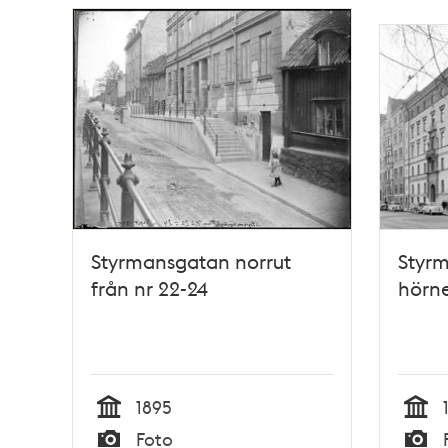
Styrmansgatan norrut
Styrm
från nr 22-24
hörne
1895
Tid
Tid
Foto