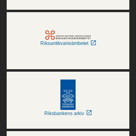
Riksantikvarieämbetet
Riksbankens arkiv