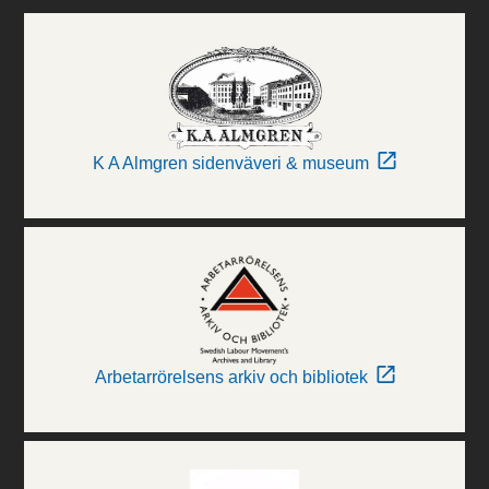
K A Almgren sidenväveri & museum
Arbetarrörelsens arkiv och bibliotek