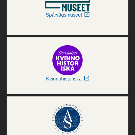
Spårvägsmuseet
Kvinnohistoriska