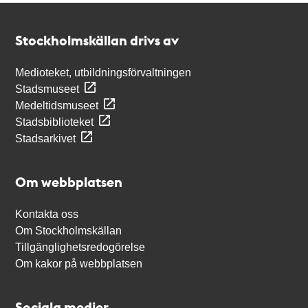
Kontakt
Stockholmskällan
Stockholmskällan drivs av
Medioteket, utbildningsförvaltningen
Stadsmuseet
Medeltidsmuseet
Stadsbiblioteket
Stadsarkivet
Om webbplatsen
Kontakta oss
Om Stockholmskällan
Tillgänglighetsredogörelse
Om kakor på webbplatsen
Sociala medier