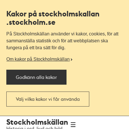
Kakor på stockholmskallan
.stockholm.se
På Stockholmskällan använder vi kakor, cookies, för att
sammanställa statistik och för att webbplatsen ska
fungera på ett bra sätt för dig.
Om kakor på Stockholmskällan
Godkänn alla kakor
Välj vilka kakor vi får använda
Till
Till
Stockholmskällan
navigationen
huvudinnehållet
Historia i ord, ljud och bild