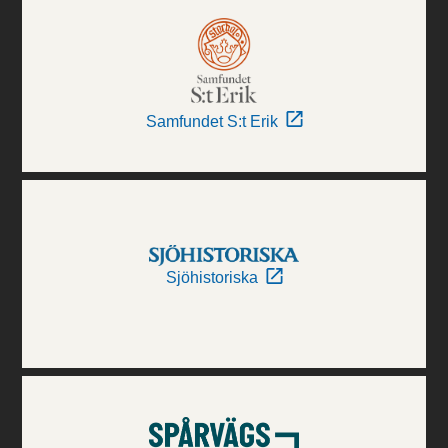
Samfundet S:t Erik
Sjöhistoriska