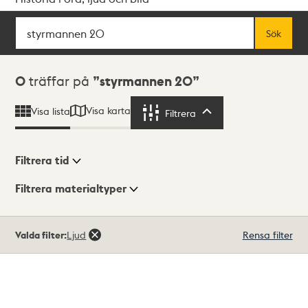
Sök
Fritextsök
Sök
Sökresultat
0
träffar på
styrmannen 20
Visa karta
Visa lista
Filtrera
Filtrera
Filtrera tid
Filtrera materialtyper
Visningsläge
Totalt
Valda filter:
Ljud
Rensa filter
0
träffar
Lista
Karta