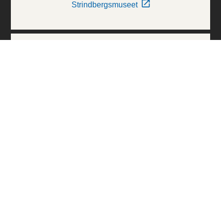
Strindbergsmuseet
Thielska Galleriet
Världskulturmuseerna