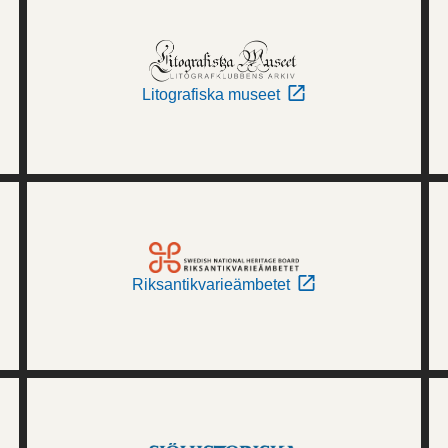
Litografiska museet
Riksantikvarieämbetet