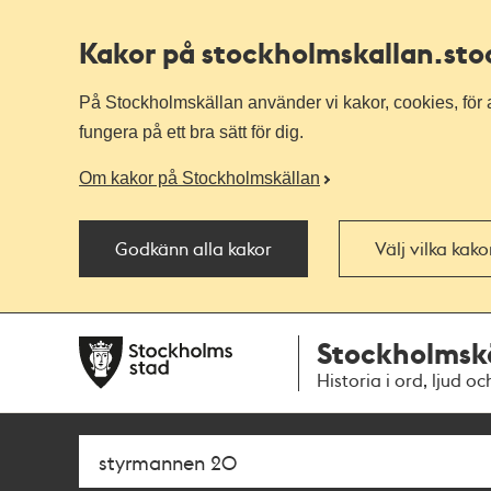
Kakor på stockholmskallan
.st
På Stockholmskällan använder vi kakor, cookies, för a
fungera på ett bra sätt för dig.
Om kakor på Stockholmskällan
Godkänn alla kakor
Välj vilka kak
Till
Till
Stockholmsk
navigationen
huvudinnehållet
Historia i ord, ljud oc
Sök
Fritextsök