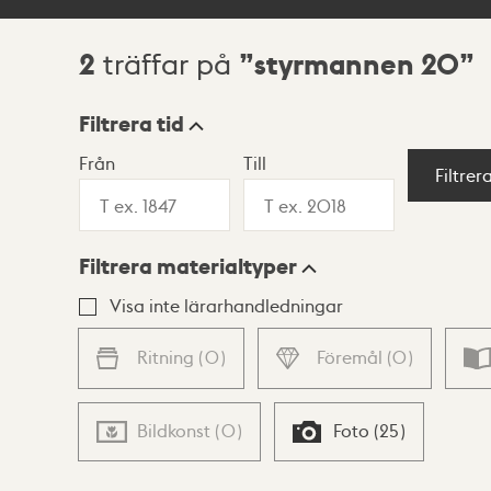
2
styrmannen 20
träffar på
Sökresultat
Filtrera tid
Från
Till
Visningsläge
Filtrer
Filtrera materialtyper
Lista
Karta
Visa inte lärarhandledningar
Ritning
(
0
)
Föremål
(
0
)
Bildkonst
(
0
)
Foto
(
25
)