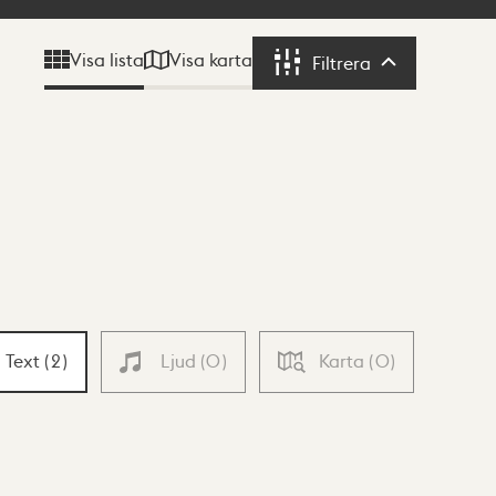
Visa karta
Visa lista
Filtrera
Filtrera
Text
(
2
)
Ljud
(
0
)
Karta
(
0
)