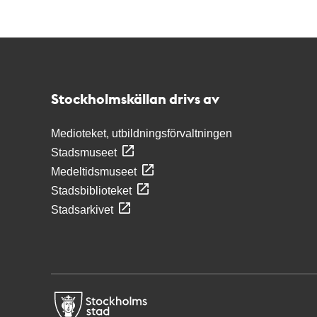
Kontakt
Stockholmskällan
Stockholmskällan drivs av
Medioteket, utbildningsförvaltningen
Stadsmuseet
Medeltidsmuseet
Stadsbiblioteket
Stadsarkivet