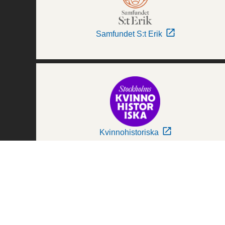
Samfundet S:t Erik
Kvinnohistoriska
Världskulturmuseerna