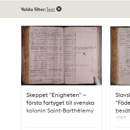
Totalt
Valda filter:
Text
2
träffar
Skeppet "Enigheten" –
Slavs
första fartyget till svenska
"Fäde
kolonin Saint-Barthélemy
besät
1795