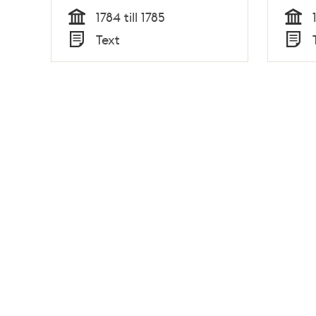
1784 till 1785
Tid
Tid
Text
Typ
Typ