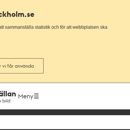
ockholm.se
tt sammanställa statistik och för att webbplatsen ska
or vi får använda
ällan
Meny
h bild