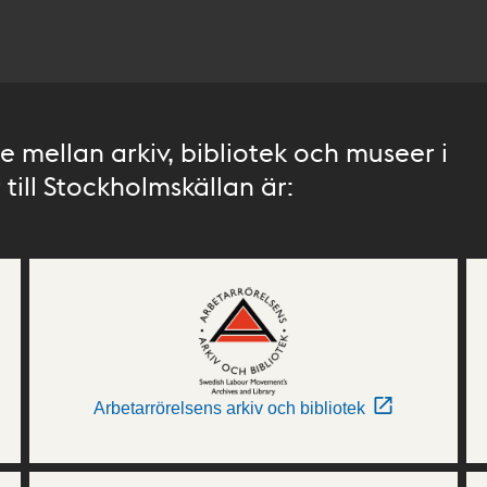
 mellan arkiv, bibliotek och museer i
till Stockholmskällan är:
Arbetarrörelsens arkiv och bibliotek