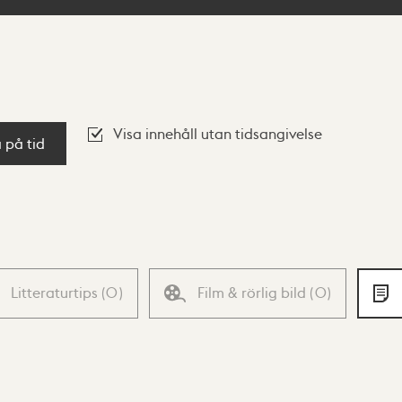
Visa innehåll utan tidsangivelse
a på tid
Litteraturtips
(
0
)
Film & rörlig bild
(
0
)