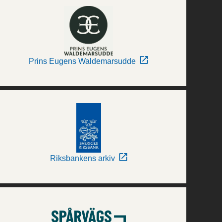
Prins Eugens Waldemarsudde
Riksbankens arkiv