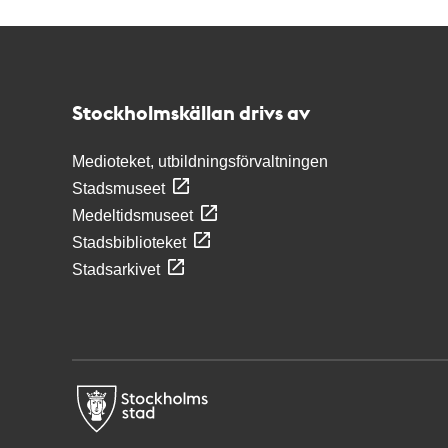
Kontakt
Stockholmskällan
Stockholmskällan drivs av
Medioteket, utbildningsförvaltningen
Stadsmuseet
Medeltidsmuseet
Stadsbiblioteket
Stadsarkivet