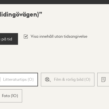
lidingövägen)
Visa innehåll utan tidsangivelse
a på tid
Litteraturtips
(
0
)
Film & rörlig bild
(
0
)
Foto
(
10
)