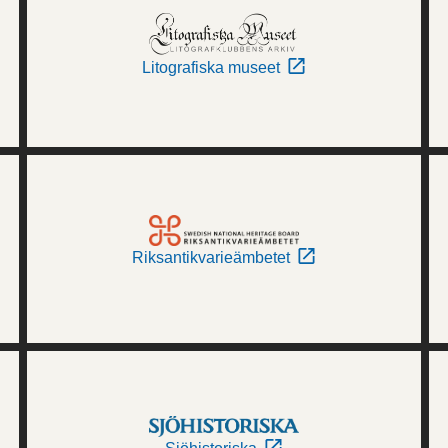
Litografiska museet
Riksantikvarieämbetet