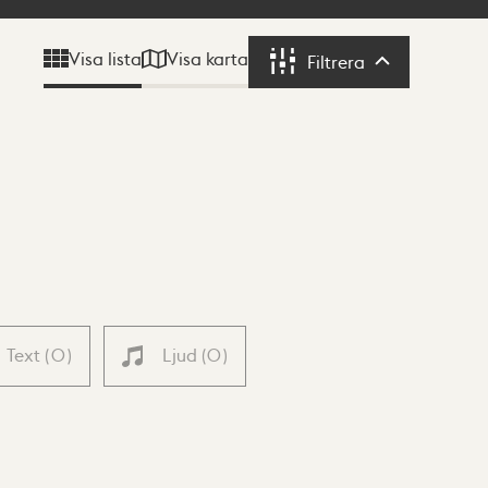
Visa karta
Visa lista
Filtrera
Filtrera
Text
(
0
)
Ljud
(
0
)