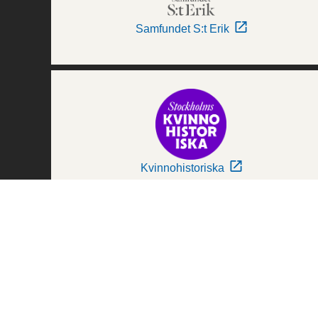
Samfundet S:t Erik
Kvinnohistoriska
Världskulturmuseerna