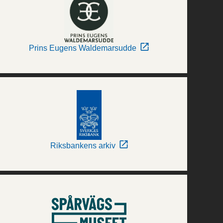
Prins Eugens Waldemarsudde
Riksbankens arkiv