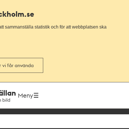
ockholm.se
tt sammanställa statistik och för att webbplatsen ska
or vi får använda
ällan
Meny
h bild