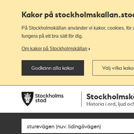
Kakor på stockholmskallan
.st
På Stockholmskällan använder vi kakor, cookies, för a
fungera på ett bra sätt för dig.
Om kakor på Stockholmskällan
Godkänn alla kakor
Välj vilka kak
Till
Till
Stockholmsk
navigationen
huvudinnehållet
Historia i ord, ljud oc
Sök
Fritextsök