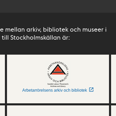
 mellan arkiv, bibliotek och museer i
till Stockholmskällan är:
Arbetarrörelsens arkiv och bibliotek