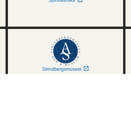
Sjöhistoriska
Strindbergsmuseet