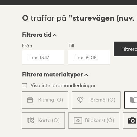
0
sturevägen (nuv. 
träffar på
Sökresultat
Filtrera tid
Från
Till
Visningsläge
Filtrer
Filtrera materialtyper
Lista
Karta
Visa inte lärarhandledningar
Ritning
(
0
)
Föremål
(
0
)
Karta
(
0
)
Bildkonst
(
0
)