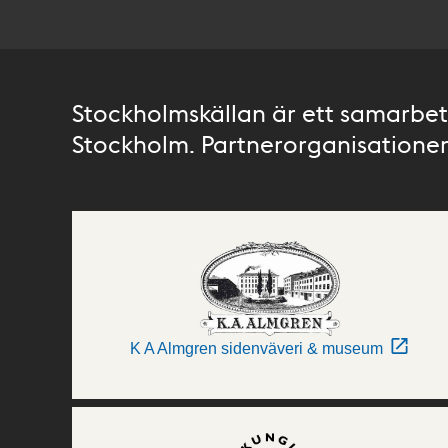
Stockholmskällan är ett samarbete
Stockholm. Partnerorganisationer 
K A Almgren sidenväveri & museum