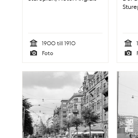
Sture
1900 till 1910
Tid
Tid
Foto
Typ
Typ