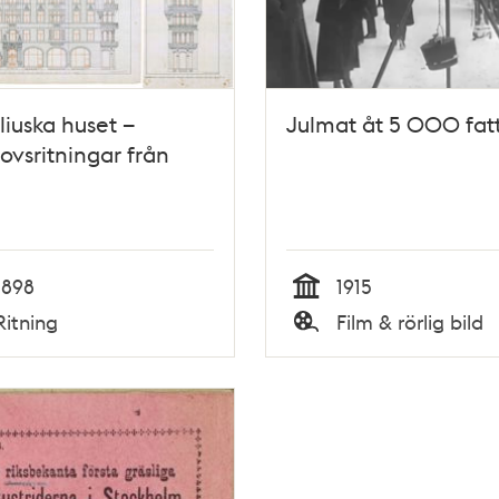
iuska huset –
Julmat åt 5 000 fat
ovsritningar från
1898
1915
Tid
Ritning
Film & rörlig bild
Typ