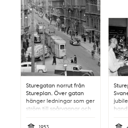
Sturegatan norrut från
Sture
Stureplan. Över gatan
Svane
hänger ledningar som ger
jubil
ström till spårvagnar och
hand
trådbussar
1953