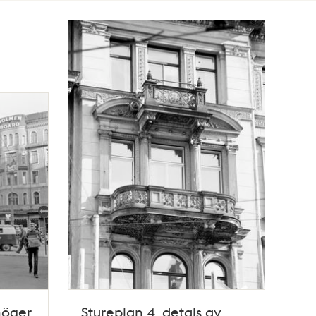
höger
Stureplan 4, detals av