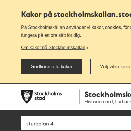
Kakor på stockholmskallan
.st
På Stockholmskällan använder vi kakor, cookies, för a
fungera på ett bra sätt för dig.
Om kakor på Stockholmskällan
Godkänn alla kakor
Välj vilka kak
Till
Till
Stockholmsk
navigationen
huvudinnehållet
Historia i ord, ljud oc
Sök
Fritextsök