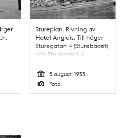
irger
Stureplan. Rivning av
.h.
Hotel Anglais. Till höger
Sturegatan 4 (Sturebadet)
och Sturegatan 6
5 augusti 1955
Tid
Foto
Typ