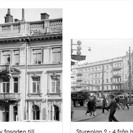
v fasaden till
Stureplan 2 - 4 från 