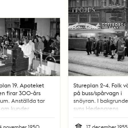
plan 19. Apoteket
Stureplan 2-4. Folk v
n firar 300-års
på buss/spårvagn i
eum. Anställda tar
snöyran. I bakgrund
 om kunder
syns Hedengrens
Bokhandel, Götebor
Bank och Fröjds
4 november 1950
17 december 1955