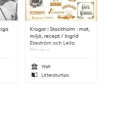
tiga
Krogar i Stockholm : mat,
miljö, recept / Ingrid
Ekeström och Leila
Fåhræus
1969
Tid
Litteraturtips
Typ