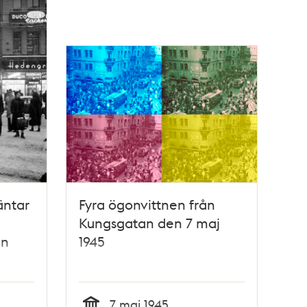
äntar
Fyra ögonvittnen från
Kungsgatan den 7 maj
en
1945
gs
7 maj 1945