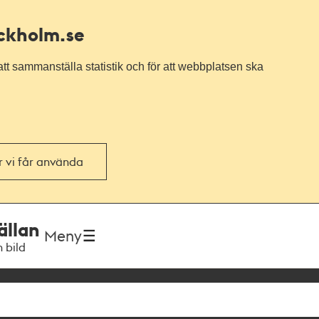
ockholm.se
tt sammanställa statistik och för att webbplatsen ska
or vi får använda
ällan
Meny
h bild