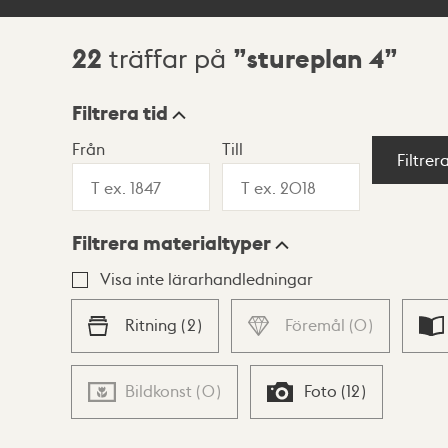
22
stureplan 4
träffar på
Sökresultat
Filtrera tid
Från
Till
Visningsläge
Filtrer
Filtrera materialtyper
Lista
Karta
Visa inte lärarhandledningar
Ritning
(
2
)
Föremål
(
0
)
Bildkonst
(
0
)
Foto
(
12
)