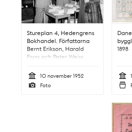
Stureplan 4, Hedengrens
Danel
Bokhandel. Författarna
byggl
Bernt Erikson, Harald
1898
Forss och Peter Weiss
försöker sälja sina alster
bakom en provisorisk disk,
10 november 1952
""Poets corner"", under
Tid
Tid
Foto
Bokens Vecka
Typ
Typ