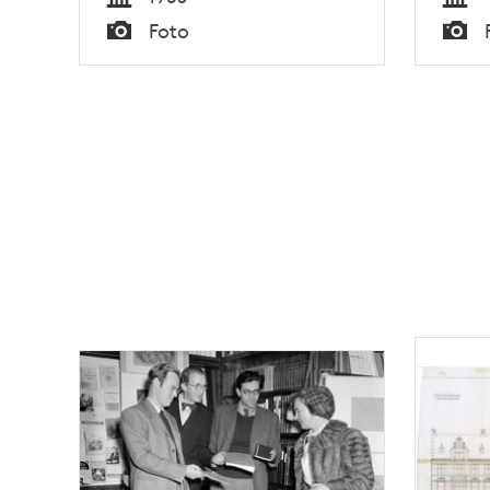
Tid
Tid
Foto
Typ
Typ