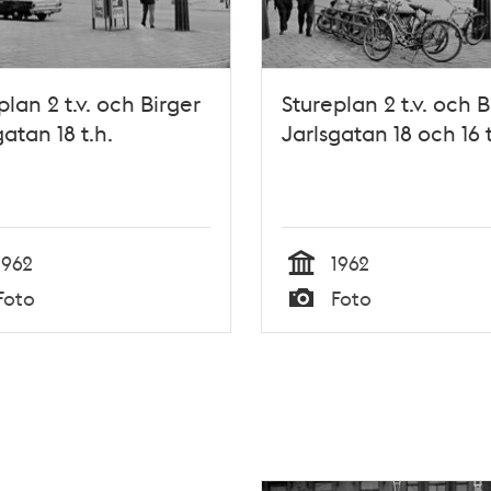
plan 2 t.v. och Birger
Stureplan 2 t.v. och B
gatan 18 t.h.
Jarlsgatan 18 och 16 t
1962
1962
Tid
Foto
Foto
Typ