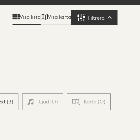
Visa karta
Visa lista
Filtrera
Filtrera
ext
(
3
)
Ljud
(
0
)
Karta
(
0
)