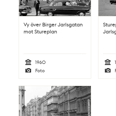
Vy över Birger Jarlsgatan
Sture
mot Stureplan
Jarls
1960
Tid
Tid
Foto
Typ
Typ