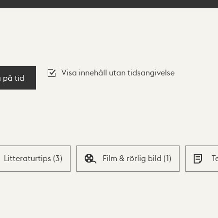
Visa innehåll utan tidsangivelse
a på tid
Litteraturtips
(
3
)
Film & rörlig bild
(
1
)
T