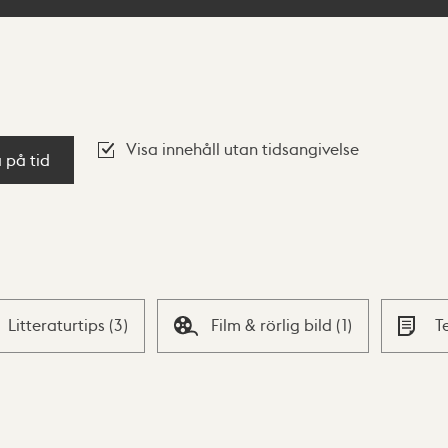
Visa innehåll utan tidsangivelse
a på tid
Litteraturtips
(
3
)
Film & rörlig bild
(
1
)
T