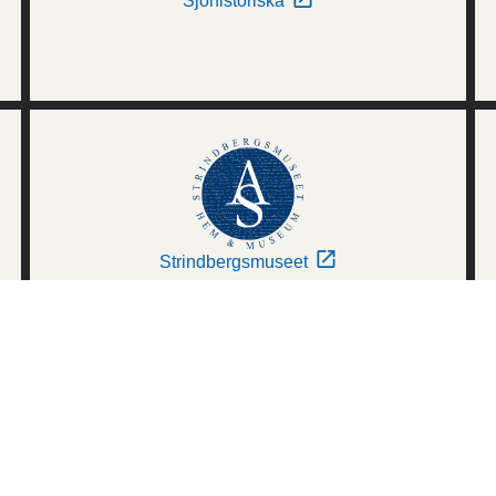
Sjöhistoriska
Strindbergsmuseet