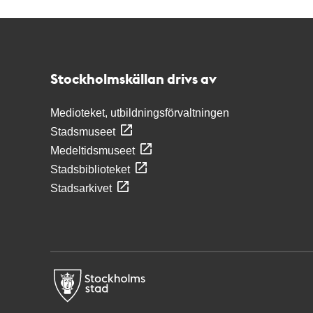
Kontakt
Stockholmskällan
Stockholmskällan drivs av
Medioteket, utbildningsförvaltningen
Stadsmuseet
Medeltidsmuseet
Stadsbiblioteket
Stadsarkivet