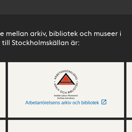
 mellan arkiv, bibliotek och museer i
till Stockholmskällan är:
Arbetarrörelsens arkiv och bibliotek