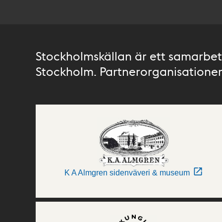
Stockholmskällan är ett samarbete
Stockholm. Partnerorganisationer 
K A Almgren sidenväveri & museum