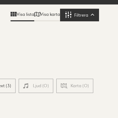
Visa karta
Visa lista
Filtrera
Filtrera
ext
(
3
)
Ljud
(
0
)
Karta
(
0
)