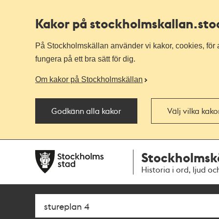
Kakor på stockholmskallan
.st
På Stockholmskällan använder vi kakor, cookies, för a
fungera på ett bra sätt för dig.
Om kakor på Stockholmskällan
Godkänn alla kakor
Välj vilka kak
Till
Till
Stockholmsk
navigationen
huvudinnehållet
Historia i ord, ljud oc
Sök
Fritextsök