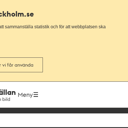
ockholm.se
tt sammanställa statistik och för att webbplatsen ska
or vi får använda
ällan
Meny
h bild