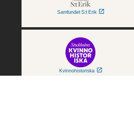
Samfundet S:t Erik
Kvinnohistoriska
Världskulturmuseerna