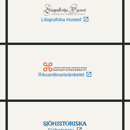
Litografiska museet
Riksantikvarieämbetet