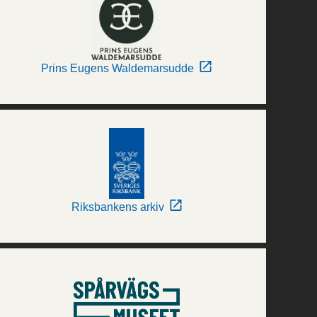
Prins Eugens Waldemarsudde
Riksbankens arkiv