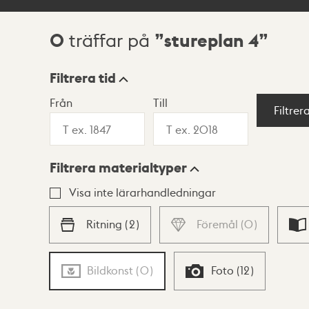
0
stureplan 4
träffar på
Sökresultat
Filtrera tid
Från
Till
Visningsläge
Filtrer
Filtrera materialtyper
Lista
Karta
Visa inte lärarhandledningar
Ritning
(
2
)
Föremål
(
0
)
Bildkonst
(
0
)
Foto
(
12
)