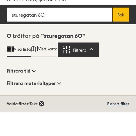
Sök
Fritextsök
Sök
Sökresultat
0
träffar på
sturegatan 60
Visa karta
Visa lista
Filtrera
Filtrera
Filtrera tid
Filtrera materialtyper
Visningsläge
Totalt
Valda filter:
Text
Rensa filter
0
träffar
Lista
Karta