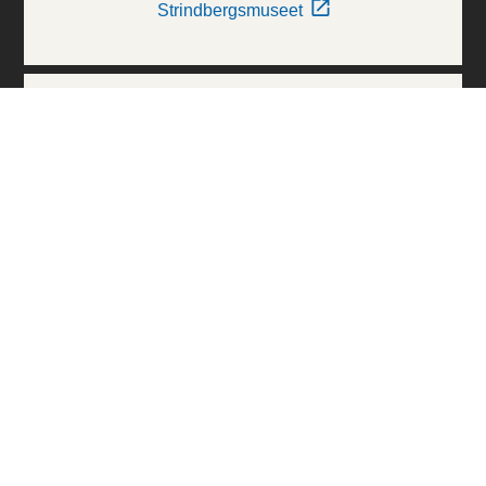
Strindbergsmuseet
Thielska Galleriet
Världskulturmuseerna