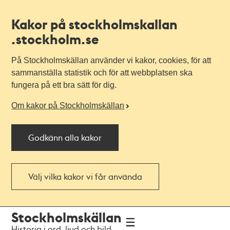
Kakor på stockholmskallan
.stockholm.se
På Stockholmskällan använder vi kakor, cookies, för att
sammanställa statistik och för att webbplatsen ska
fungera på ett bra sätt för dig.
Om kakor på Stockholmskällan
Godkänn alla kakor
Välj vilka kakor vi får använda
Till
Till
Stockholmskällan
navigationen
huvudinnehållet
Historia i ord, ljud och bild