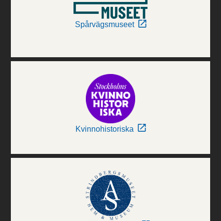
Spårvägsmuseet
Kvinnohistoriska