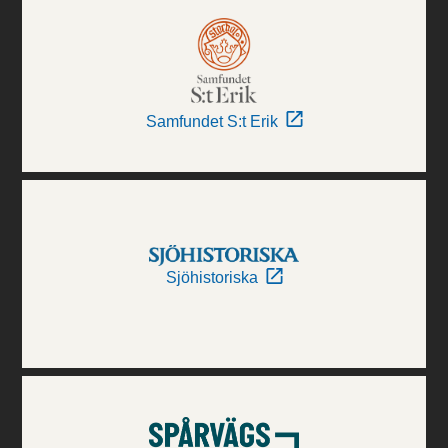
Samfundet S:t Erik
Sjöhistoriska