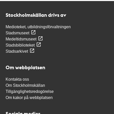
Kontakt
Stockholmskällan
Stockholmskällan drivs av
Medioteket, utbildningsförvaltningen
Stadsmuseet
Medeltidsmuseet
Stadsbiblioteket
Stadsarkivet
Om webbplatsen
Kontakta oss
Om Stockholmskällan
Tillgänglighetsredogörelse
Om kakor på webbplatsen
Sociala medier