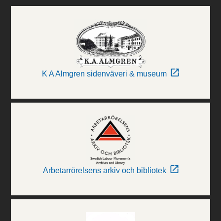
K A Almgren sidenväveri & museum
Arbetarrörelsens arkiv och bibliotek