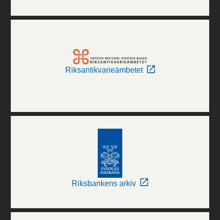
Riksantikvarieämbetet
Riksbankens arkiv