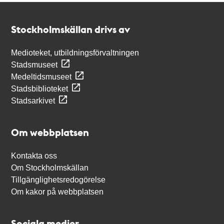
Kontakt
Stockholmskällan
Stockholmskällan drivs av
Medioteket, utbildningsförvaltningen
Stadsmuseet
Medeltidsmuseet
Stadsbiblioteket
Stadsarkivet
Om webbplatsen
Kontakta oss
Om Stockholmskällan
Tillgänglighetsredogörelse
Om kakor på webbplatsen
Sociala medier