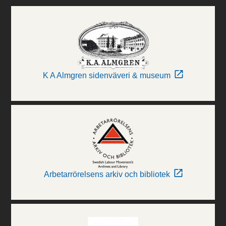
K A Almgren sidenväveri & museum
Arbetarrörelsens arkiv och bibliotek