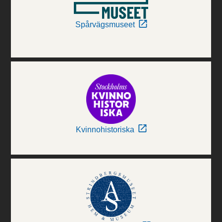
Spårvägsmuseet
Kvinnohistoriska