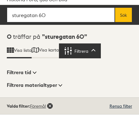
Sök
Fritextsök
Sök
Sökresultat
0
träffar på
sturegatan 60
Visa karta
Visa lista
Filtrera
Filtrera
Filtrera tid
Filtrera materialtyper
Visningsläge
Totalt
Valda filter:
Föremål
Rensa filter
0
träffar
Lista
Karta