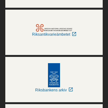
Riksantikvarieämbetet
Riksbankens arkiv