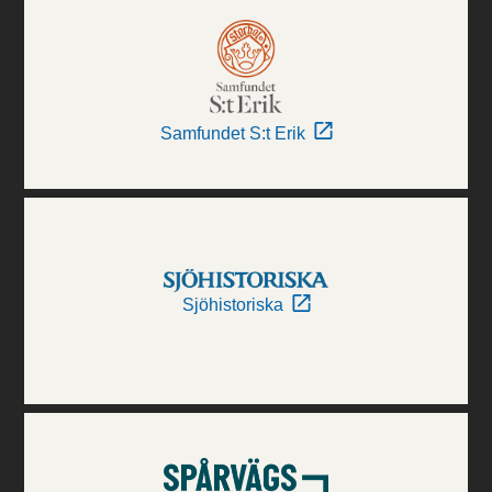
Samfundet S:t Erik
Sjöhistoriska