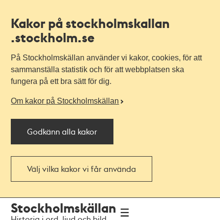
Kakor på stockholmskallan
.stockholm.se
På Stockholmskällan använder vi kakor, cookies, för att
sammanställa statistik och för att webbplatsen ska
fungera på ett bra sätt för dig.
Om kakor på Stockholmskällan
Godkänn alla kakor
Välj vilka kakor vi får använda
Till
Till
Stockholmskällan
navigationen
huvudinnehållet
Historia i ord, ljud och bild