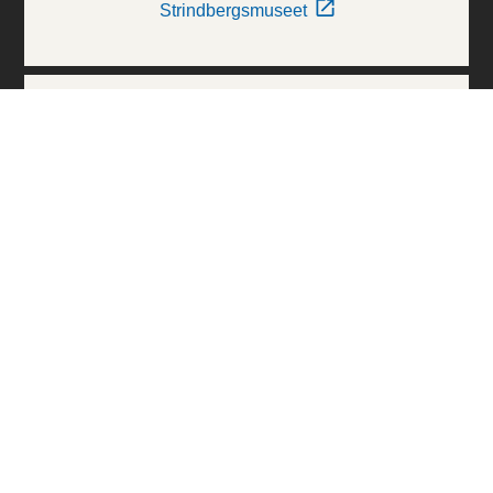
Strindbergsmuseet
Thielska Galleriet
Världskulturmuseerna