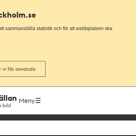
ockholm.se
tt sammanställa statistik och för att webbplatsen ska
or vi får använda
ällan
Meny
h bild