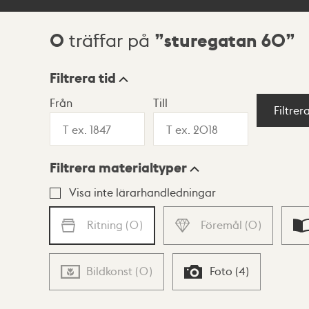
0
sturegatan 60
träffar på
Sökresultat
Filtrera tid
Från
Till
Visningsläge
Filtrer
Filtrera materialtyper
Lista
Karta
Visa inte lärarhandledningar
Ritning
(
0
)
Föremål
(
0
)
Bildkonst
(
0
)
Foto
(
4
)