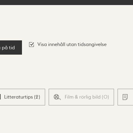
Visa innehåll utan tidsangivelse
a på tid
Litteraturtips
(
2
)
Film & rörlig bild
(
0
)