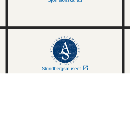
Sjöhistoriska
Strindbergsmuseet