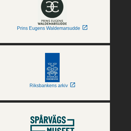
Prins Eugens Waldemarsudde
Riksbankens arkiv