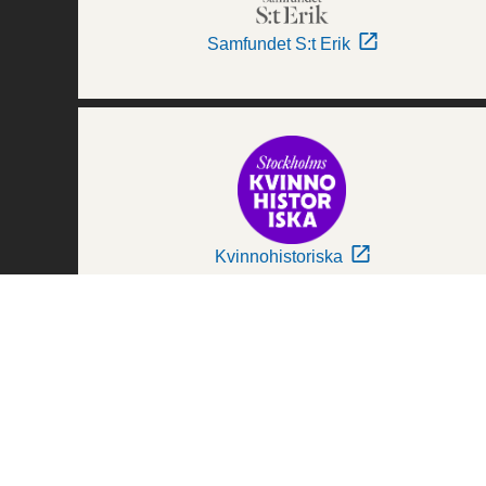
Samfundet S:t Erik
Kvinnohistoriska
Världskulturmuseerna