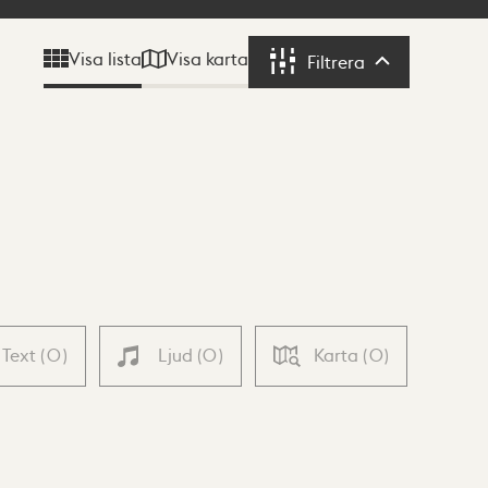
Visa karta
Visa lista
Filtrera
Filtrera
Text
(
0
)
Ljud
(
0
)
Karta
(
0
)