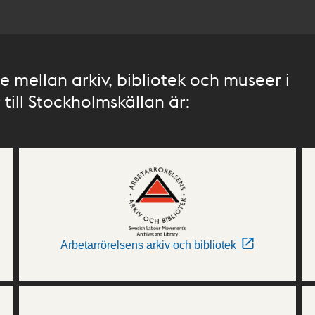
 mellan arkiv, bibliotek och museer i
till Stockholmskällan är:
Arbetarrörelsens arkiv och bibliotek