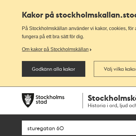
Kakor på stockholmskallan
.st
På Stockholmskällan använder vi kakor, cookies, för a
fungera på ett bra sätt för dig.
Om kakor på Stockholmskällan
Godkänn alla kakor
Välj vilka kak
Till
Till
Stockholmsk
navigationen
huvudinnehållet
Historia i ord, ljud oc
Sök
Fritextsök