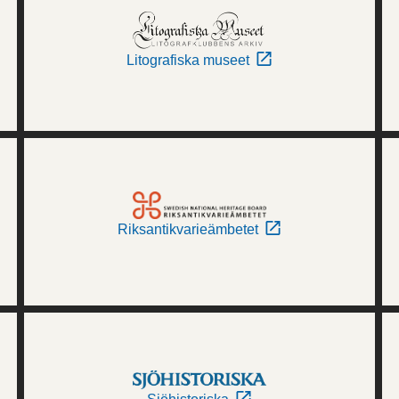
Litografiska museet
Riksantikvarieämbetet