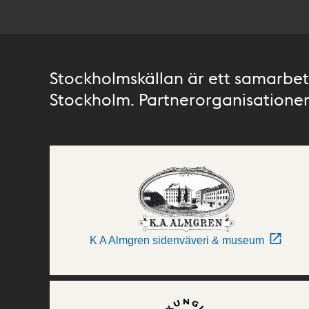
Stockholmskällan är ett samarbete
Stockholm. Partnerorganisationer 
K A Almgren sidenväveri & museum