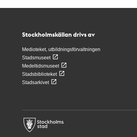
Kontakt
Stockholmskällan
Stockholmskällan drivs av
Medioteket, utbildningsförvaltningen
Stadsmuseet
Medeltidsmuseet
Stadsbiblioteket
Stadsarkivet