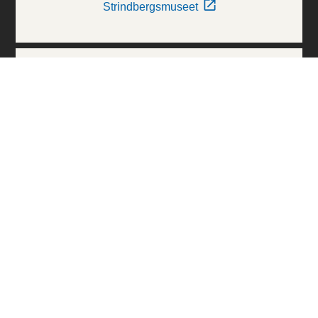
Strindbergsmuseet
Thielska Galleriet
Världskulturmuseerna