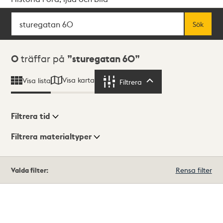
Sök
Fritextsök
Sök
Sökresultat
0
träffar på
sturegatan 60
Visa karta
Visa lista
Filtrera
Filtrera
Filtrera tid
Filtrera materialtyper
Visningsläge
Totalt
Valda filter:
Rensa filter
0
träffar
Lista
Karta