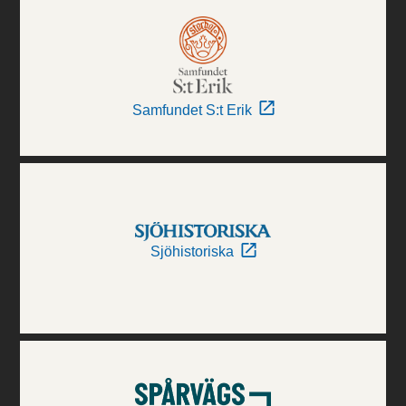
Samfundet S:t Erik
Sjöhistoriska