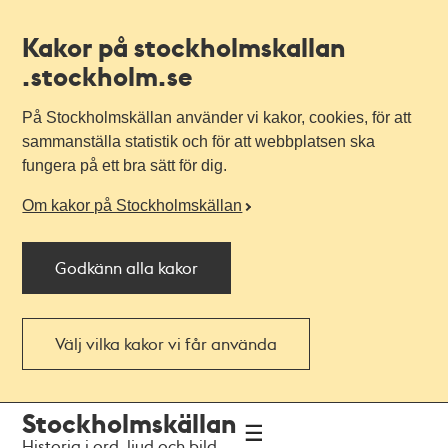
Kakor på stockholmskallan
.stockholm.se
På Stockholmskällan använder vi kakor, cookies, för att
sammanställa statistik och för att webbplatsen ska
fungera på ett bra sätt för dig.
Om kakor på Stockholmskällan
Godkänn alla kakor
Välj vilka kakor vi får använda
Till
Till
Stockholmskällan
navigationen
huvudinnehållet
Historia i ord, ljud och bild