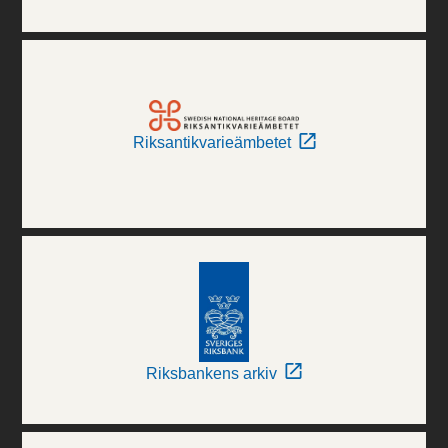
Riksantikvarieämbetet
Riksbankens arkiv