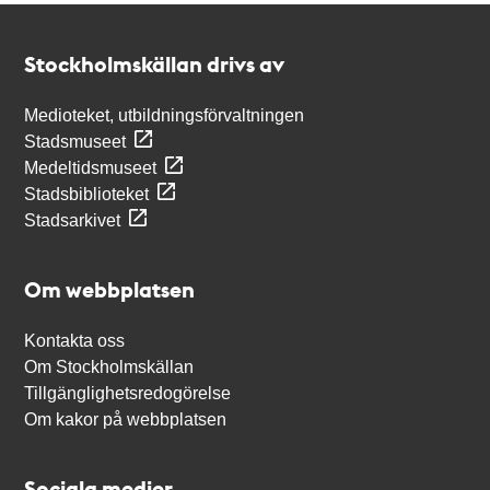
Kontakt
Stockholmskällan
Stockholmskällan drivs av
Medioteket, utbildningsförvaltningen
Stadsmuseet
Medeltidsmuseet
Stadsbiblioteket
Stadsarkivet
Om webbplatsen
Kontakta oss
Om Stockholmskällan
Tillgänglighetsredogörelse
Om kakor på webbplatsen
Sociala medier