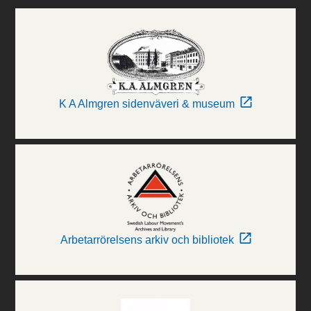
K A Almgren sidenväveri & museum
Arbetarrörelsens arkiv och bibliotek