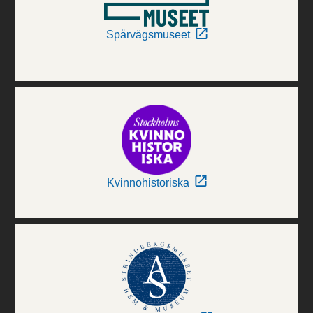
Spårvägsmuseet
Kvinnohistoriska