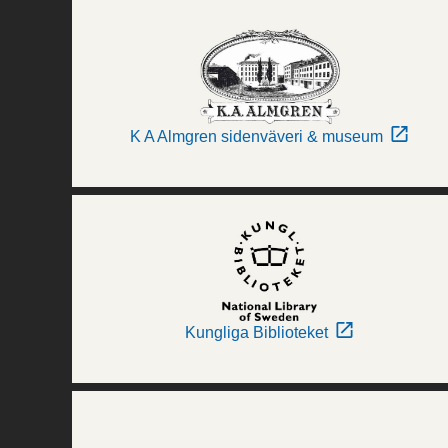
K A Almgren sidenväveri & museum
Kungliga Biblioteket