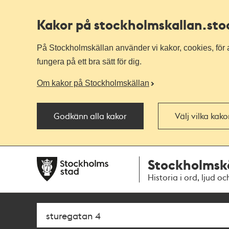
Kakor på stockholmskallan
.st
På Stockholmskällan använder vi kakor, cookies, för a
fungera på ett bra sätt för dig.
Om kakor på Stockholmskällan
Godkänn alla kakor
Välj vilka kak
Till
Till
Stockholmsk
navigationen
huvudinnehållet
Historia i ord, ljud oc
Sök
Fritextsök