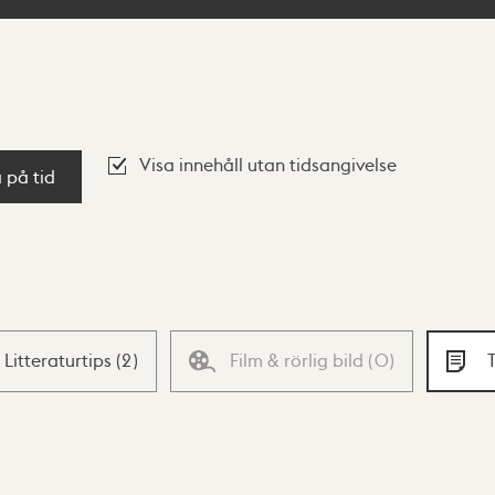
Visa innehåll utan tidsangivelse
a på tid
Litteraturtips
(
2
)
Film & rörlig bild
(
0
)