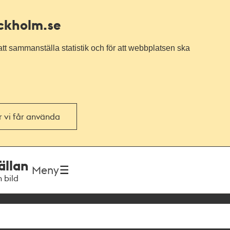
ockholm.se
tt sammanställa statistik och för att webbplatsen ska
or vi får använda
ällan
Meny
h bild