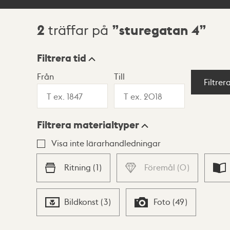
2
sturegatan 4
träffar på
Sökresultat
Filtrera tid
Från
Till
Visningsläge
Filtrer
Filtrera materialtyper
Lista
Karta
Visa inte lärarhandledningar
Ritning
(
1
)
Föremål
(
0
)
Bildkonst
(
3
)
Foto
(
49
)