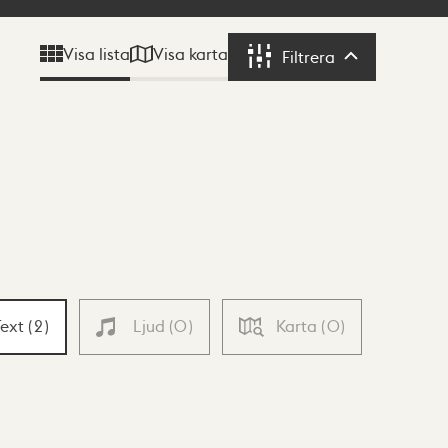
Visa karta
Visa lista
Filtrera
Filtrera
Text
(
2
)
Ljud
(
0
)
Karta
(
0
)