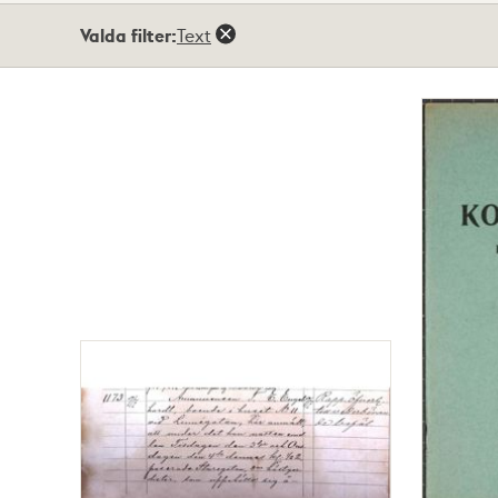
Totalt
Valda filter:
Text
2
träffar