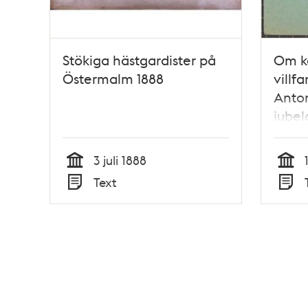
Stökiga hästgardister på
Om k
Östermalm 1888
villf
Anto
jubel
3 juli 1888
Tid
Tid
Text
Typ
Typ