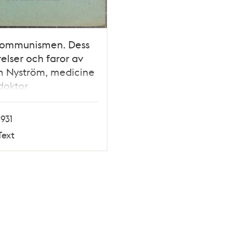
ommunismen. Dess
arelser och faror av
n Nyström, medicine
doktor
1931
Text