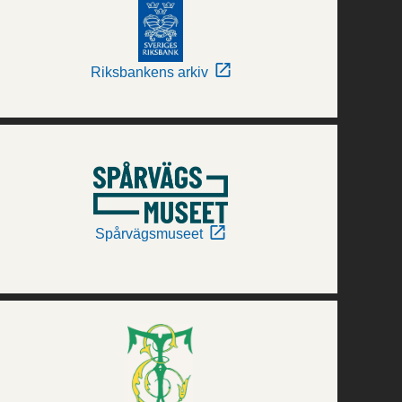
Riksbankens arkiv
Spårvägsmuseet