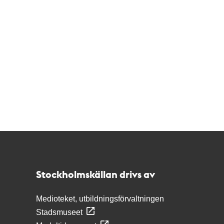
Kontakt
Stockholmskällan
Stockholmskällan drivs av
Medioteket, utbildningsförvaltningen
Stadsmuseet