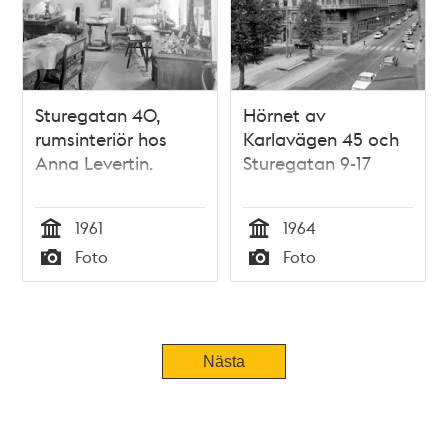
Sturegatan 40,
Hörnet av
rumsinteriör hos
Karlavägen 45 och
Anna Levertin.
Sturegatan 9-17
1961
1964
Tid
Tid
Foto
Foto
Typ
Typ
Nästa