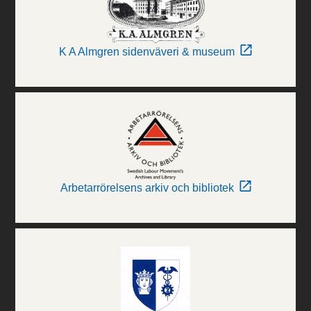
K A Almgren sidenväveri & museum
Arbetarrörelsens arkiv och bibliotek