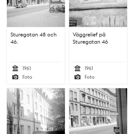
Sturegatan 48 och
Väggrelief på
46.
Sturegatan 46
1961
1961
Tid
Tid
Foto
Foto
Typ
Typ