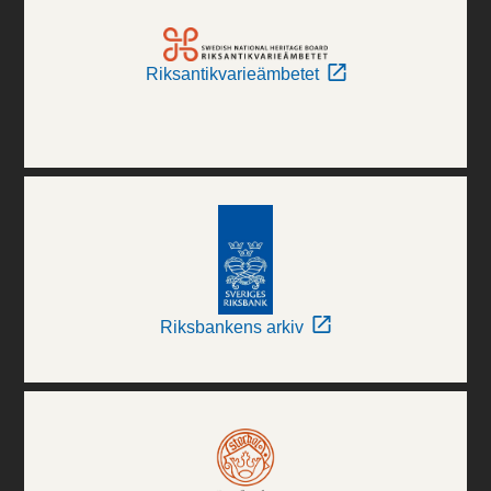
Riksantikvarieämbetet
Riksbankens arkiv