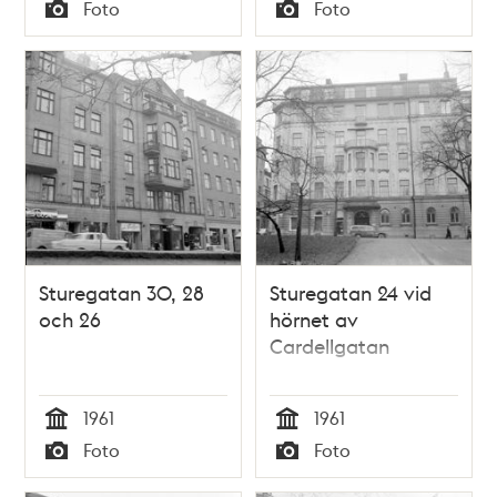
Tid
Tid
Foto
Foto
Typ
Typ
Sturegatan 30, 28
Sturegatan 24 vid
och 26
hörnet av
Cardellgatan
1961
1961
Tid
Tid
Foto
Foto
Typ
Typ