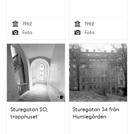
1962
1962
Tid
Tid
Foto
Foto
Typ
Typ
Sturegatan 20,
Sturegatan 34 från
trapphuset
Humlegården