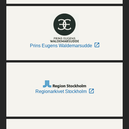
Prins Eugens Waldemarsudde
Regionarkivet Stockholm