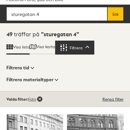
Sök
Fritextsök
Sök
Sökresultat
49
träffar på
sturegatan 4
Visa karta
Visa lista
Filtrera
Filtrera
Filtrera tid
Filtrera materialtyper
Visningsläge
Totalt
Valda filter:
Foto
Rensa filter
49
träffar
Lista
Karta