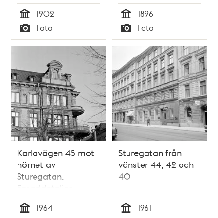
1902
1896
Tid
Tid
Foto
Foto
Typ
Typ
Karlavägen 45 mot
Sturegatan från
hörnet av
vänster 44, 42 och
Sturegatan.
40
Fasaddetaljer
1964
1961