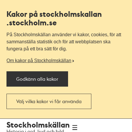
Kakor på stockholmskallan
.stockholm.se
På Stockholmskällan använder vi kakor, cookies, för att
sammanställa statistik och för att webbplatsen ska
fungera på ett bra sätt för dig.
Om kakor på Stockholmskällan
Godkänn alla kakor
Välj vilka kakor vi får använda
Till
Till
Stockholmskällan
navigationen
huvudinnehållet
Historia i ord, ljud och bild