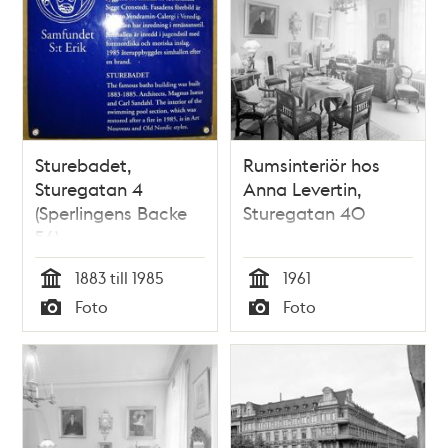
Sturebadet,
Rumsinteriör hos
Sturegatan 4
Anna Levertin,
(Sperlingens Backe
Sturegatan 40
56)
1883 till 1985
1961
Tid
Tid
Foto
Foto
Typ
Typ