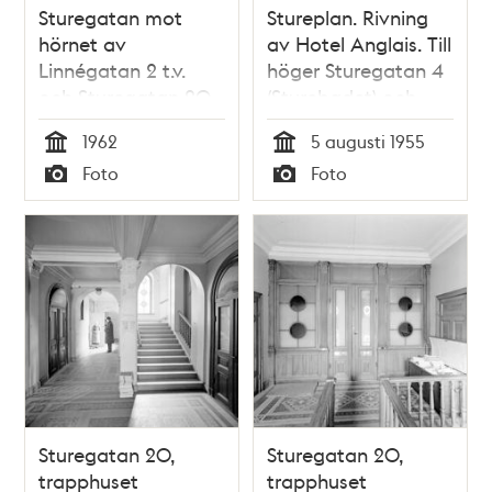
Sturegatan mot
Stureplan. Rivning
hörnet av
av Hotel Anglais. Till
Linnégatan 2 t.v.
höger Sturegatan 4
och Sturegatan 20
(Sturebadet) och
Sturegatan 6
1962
5 augusti 1955
Tid
Tid
Foto
Foto
Typ
Typ
Sturegatan 20,
Sturegatan 20,
trapphuset
trapphuset