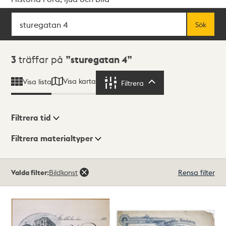
Sök
Fritextsök
Sök
Sökresultat
3
träffar på
sturegatan 4
Visa karta
Visa lista
Filtrera
Filtrera
Filtrera tid
Filtrera materialtyper
Visningsläge
Totalt
Valda filter:
Bildkonst
Rensa filter
3
träffar
Lista
Karta