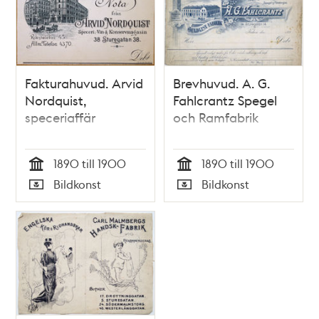
Fakturahuvud. Arvid
Brevhuvud. A. G.
Nordquist,
Fahlcrantz Spegel
speceriaffär
och Ramfabrik
1890 till 1900
1890 till 1900
Tid
Tid
Bildkonst
Bildkonst
Typ
Typ