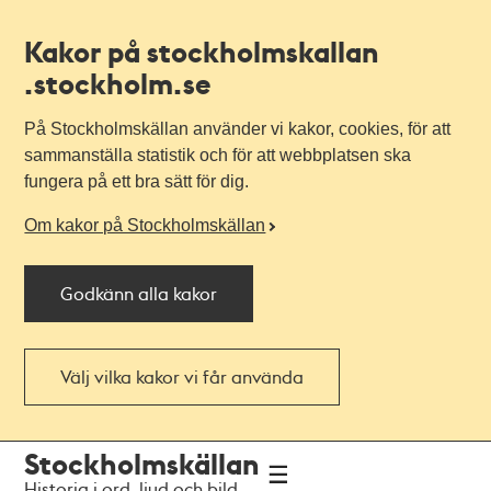
Kakor på stockholmskallan
.stockholm.se
På Stockholmskällan använder vi kakor, cookies, för att
sammanställa statistik och för att webbplatsen ska
fungera på ett bra sätt för dig.
Om kakor på Stockholmskällan
Godkänn alla kakor
Välj vilka kakor vi får använda
Till
Till
Stockholmskällan
navigationen
huvudinnehållet
Historia i ord, ljud och bild