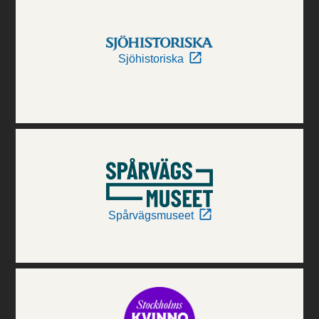
Sjöhistoriska
Spårvägsmuseet