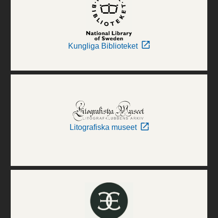
Kungliga Biblioteket
Litografiska museet