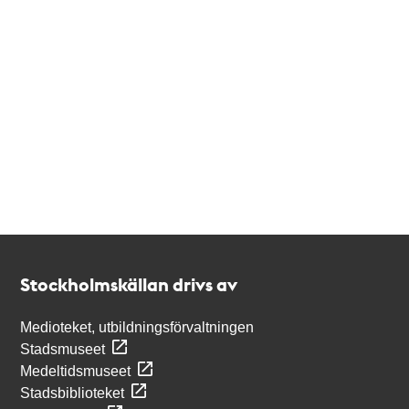
Kontakt
Stockholmskällan
Stockholmskällan drivs av
Medioteket, utbildningsförvaltningen
Stadsmuseet
Medeltidsmuseet
Stadsbiblioteket