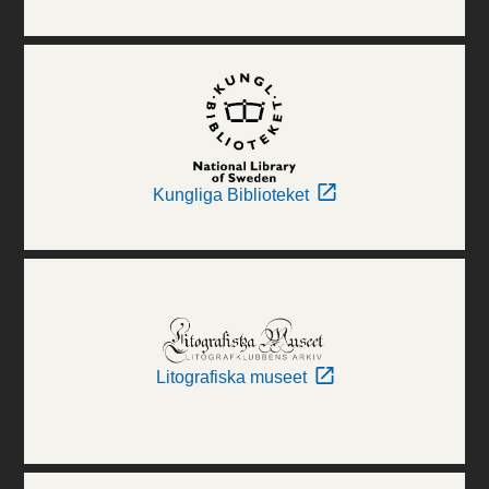
Kungliga Biblioteket
Litografiska museet