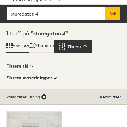
Sök
Fritextsök
Sök
Sökresultat
1
träff på
sturegatan 4
Visa karta
Visa lista
Filtrera
Filtrera
Filtrera tid
Filtrera materialtyper
Visningsläge
Totalt
Valda filter:
Ritning
Rensa filter
1
träffar
Lista
Karta