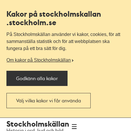
Kakor på stockholmskallan
.stockholm.se
På Stockholmskällan använder vi kakor, cookies, för att
sammanställa statistik och för att webbplatsen ska
fungera på ett bra sätt för dig.
Om kakor på Stockholmskällan
Godkänn alla kakor
Välj vilka kakor vi får använda
Till
Till
Stockholmskällan
navigationen
huvudinnehållet
Historia i ord, ljud och bild