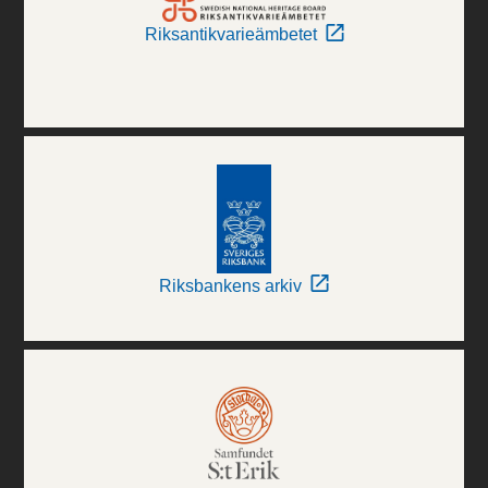
Riksantikvarieämbetet
Riksbankens arkiv