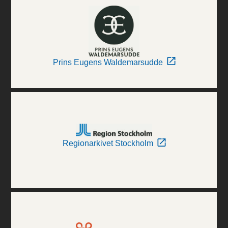
Prins Eugens Waldemarsudde
Regionarkivet Stockholm