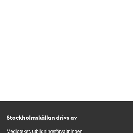
Kontakt
Stockholmskällan
Stockholmskällan drivs av
Medioteket, utbildningsförvaltningen