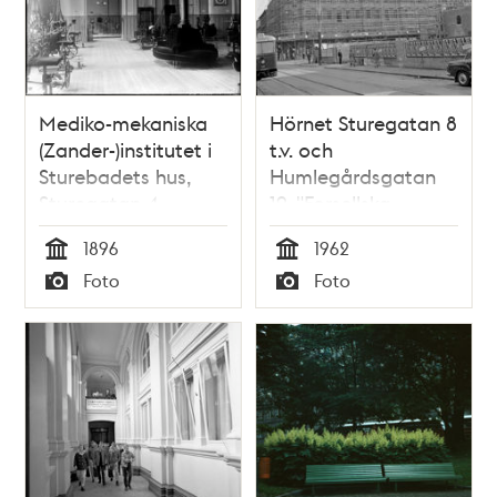
Mediko-mekaniska
Hörnet Sturegatan 8
(Zander-)institutet i
t.v. och
Sturebadets hus,
Humlegårdsgatan
Sturegatan 4
19. "Forsellska
huset."
1896
1962
Tid
Tid
Foto
Foto
Typ
Typ