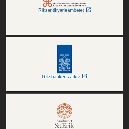
Riksantikvarieämbetet
Riksbankens arkiv