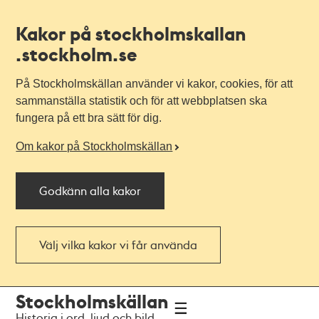
Kakor på stockholmskallan
.stockholm.se
På Stockholmskällan använder vi kakor, cookies, för att
sammanställa statistik och för att webbplatsen ska
fungera på ett bra sätt för dig.
Om kakor på Stockholmskällan
Godkänn alla kakor
Välj vilka kakor vi får använda
Till
Till
Stockholmskällan
navigationen
huvudinnehållet
Historia i ord, ljud och bild