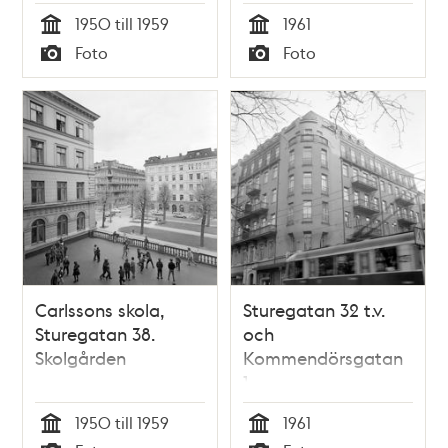
1950 till 1959
1961
Tid
Tid
Foto
Foto
Typ
Typ
Carlssons skola,
Sturegatan 32 t.v.
Sturegatan 38.
och
Skolgården
Kommendörsgatan
1
1950 till 1959
1961
Tid
Tid