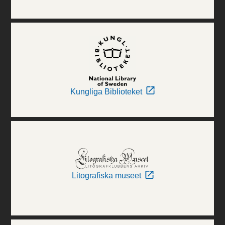
Kungliga Biblioteket
Litografiska museet