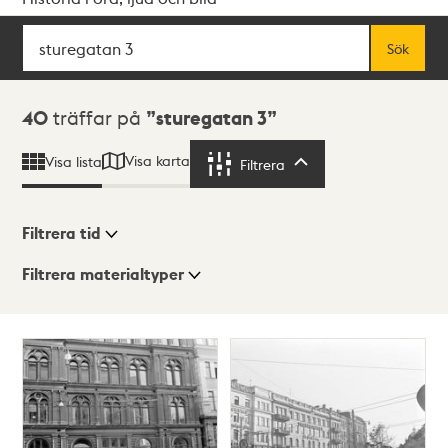
Sök
Fritextsök
Sök
Sökresultat
40
träffar på
sturegatan 3
Visa karta
Visa lista
Filtrera
Filtrera
Filtrera tid
Filtrera materialtyper
Visningsläge
Totalt
40
träffar
Lista
Karta