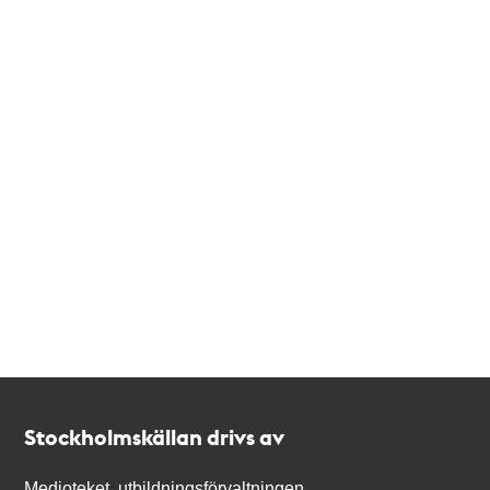
Kontakt
Stockholmskällan
Stockholmskällan drivs av
Medioteket, utbildningsförvaltningen