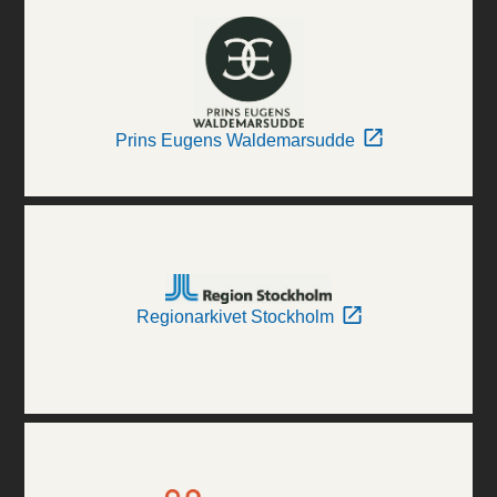
Prins Eugens Waldemarsudde
Regionarkivet Stockholm