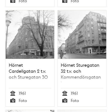
Foto
Foto
Typ
Typ
Hörnet
Hörnet Sturegatan
Cardellgatan 2 t.v.
32 t.v. och
och Sturegatan 30
Kommendörsgatan
1
1961
1961
Tid
Tid
Foto
Foto
Typ
Typ