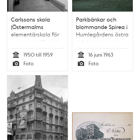
Carlssons skola
Parkbänkar och
(Östermalms
blommande Spirea i
elementärskola för
Humlegårdens östra
gossar och flickor),
del. I bakgrunden
Sturegatan 38.
skymtar Sturegatan
1950 till 1959
16 juni 1963
Några
32 och Lidingötåget
Tid
Tid
Foto
Foto
skolungdomar i
Typ
Typ
korridoren