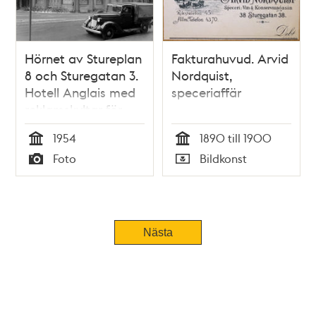
Hörnet av Stureplan
Fakturahuvud. Arvid
8 och Sturegatan 3.
Nordquist,
Hotell Anglais med
speceriaffär
reklamskyltar för
Stockholmstidningen.
1954
1890 till 1900
Huset byggdes 1883
Tid
Tid
Foto
Bildkonst
och revs 1955.
Typ
Typ
Trådbussledningar
korsar gatan
Nästa