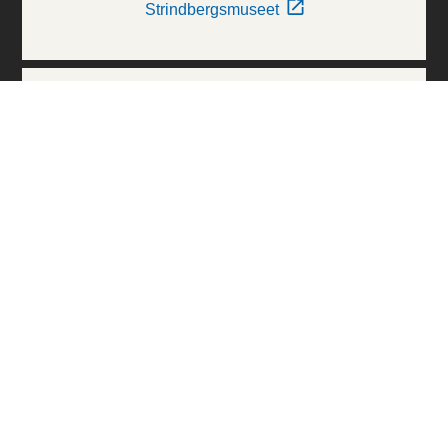
Strindbergsmuseet
Thielska Galleriet
Världskulturmuseerna