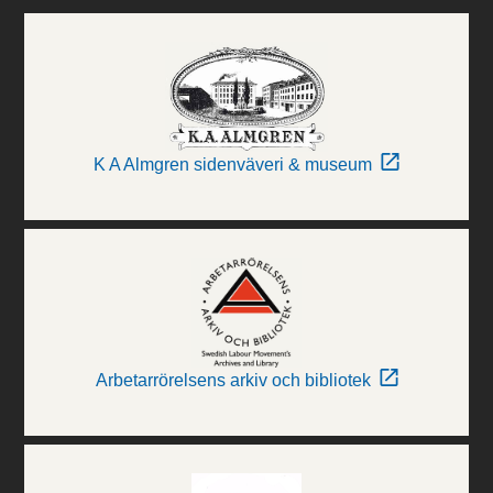
K A Almgren sidenväveri & museum
Arbetarrörelsens arkiv och bibliotek