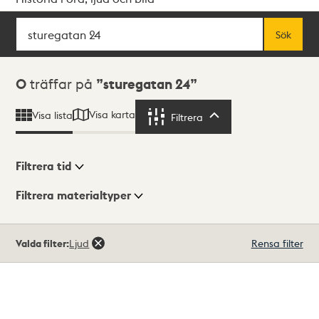
Sök
Fritextsök
Sök
Sökresultat
0
träffar på
sturegatan 24
Visa karta
Visa lista
Filtrera
Filtrera
Filtrera tid
Filtrera materialtyper
Visningsläge
Totalt
Valda filter:
Ljud
Rensa filter
0
träffar
Lista
Karta