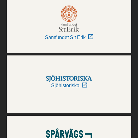
Samfundet S:t Erik
Sjöhistoriska