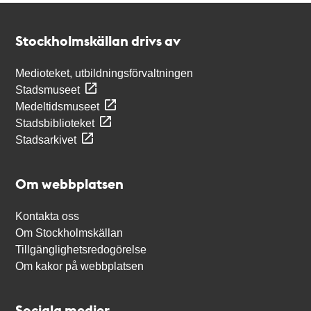
Kontakt
Stockholmskällan
Stockholmskällan drivs av
Medioteket, utbildningsförvaltningen
Stadsmuseet
Medeltidsmuseet
Stadsbiblioteket
Stadsarkivet
Om webbplatsen
Kontakta oss
Om Stockholmskällan
Tillgänglighetsredogörelse
Om kakor på webbplatsen
Sociala medier