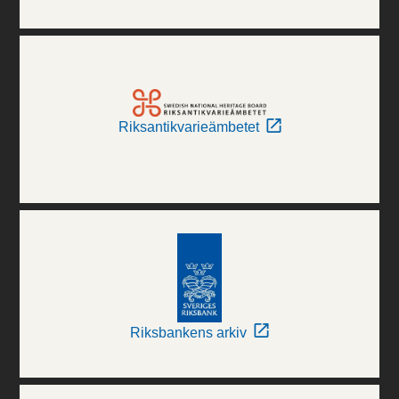
Riksantikvarieämbetet
Riksbankens arkiv