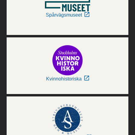
Spårvägsmuseet
Kvinnohistoriska