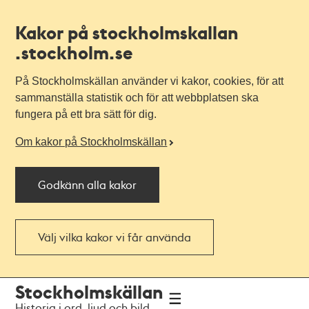
Kakor på stockholmskallan
.stockholm.se
På Stockholmskällan använder vi kakor, cookies, för att
sammanställa statistik och för att webbplatsen ska
fungera på ett bra sätt för dig.
Om kakor på Stockholmskällan
Godkänn alla kakor
Välj vilka kakor vi får använda
Till
Till
Stockholmskällan
navigationen
huvudinnehållet
Historia i ord, ljud och bild