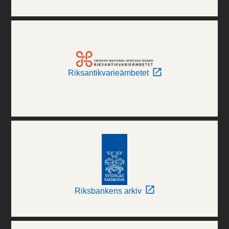
Riksantikvarieämbetet
Riksbankens arkiv