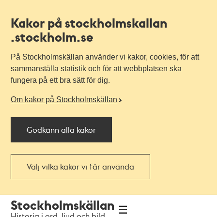
Kakor på stockholmskallan
.stockholm.se
På Stockholmskällan använder vi kakor, cookies, för att
sammanställa statistik och för att webbplatsen ska
fungera på ett bra sätt för dig.
Om kakor på Stockholmskällan
Godkänn alla kakor
Välj vilka kakor vi får använda
Till
Till
Stockholmskällan
navigationen
huvudinnehållet
Historia i ord, ljud och bild