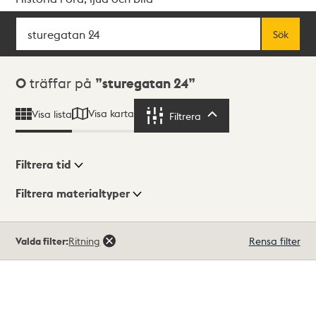
Sök
Fritextsök
Sök
Sökresultat
0
träffar på
sturegatan 24
Visa karta
Visa lista
Filtrera
Filtrera
Filtrera tid
Filtrera materialtyper
Visningsläge
Totalt
Valda filter:
Ritning
Rensa filter
0
träffar
Lista
Karta