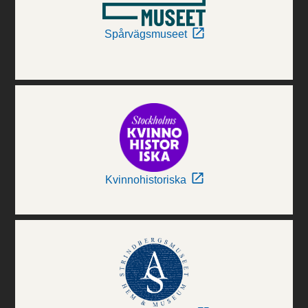
Spårvägsmuseet
Kvinnohistoriska