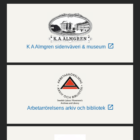
K A Almgren sidenväveri & museum
Arbetarrörelsens arkiv och bibliotek