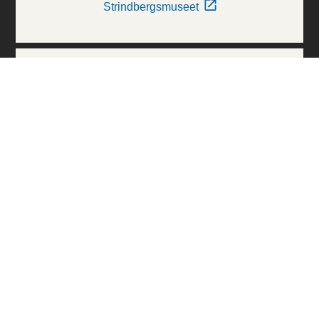
Strindbergsmuseet
Thielska Galleriet
Världskulturmuseerna