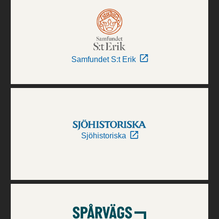
Samfundet S:t Erik
Sjöhistoriska