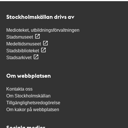
Kontakt
Stockholmskällan
Stockholmskällan drivs av
Medioteket, utbildningsförvaltningen
Stadsmuseet
Medeltidsmuseet
Stadsbiblioteket
Stadsarkivet
Om webbplatsen
Kontakta oss
Om Stockholmskällan
Tillgänglighetsredogörelse
Om kakor på webbplatsen
Sociala medier