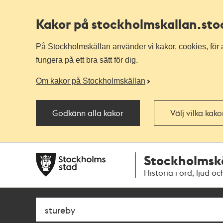
Kakor på stockholmskallan
.st
På Stockholmskällan använder vi kakor, cookies, för a
fungera på ett bra sätt för dig.
Om kakor på Stockholmskällan
Godkänn alla kakor
Välj vilka kak
Till
Till
Stockholmsk
navigationen
huvudinnehållet
Historia i ord, ljud oc
Sök
Fritextsök