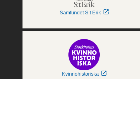
Samfundet S:t Erik
Kvinnohistoriska
Världskulturmuseerna