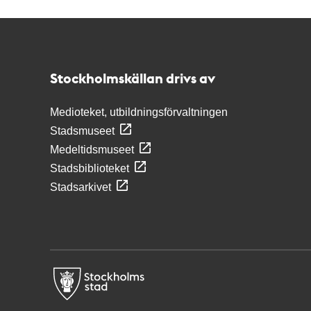
Kontakt
Stockholmskällan
Stockholmskällan drivs av
Medioteket, utbildningsförvaltningen
Stadsmuseet
Medeltidsmuseet
Stadsbiblioteket
Stadsarkivet