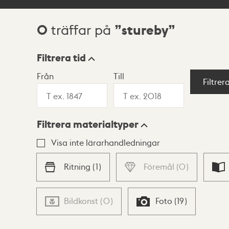
0
stureby
träffar på
Sökresultat
Filtrera tid
Från
Till
Visningsläge
Filtrer
Filtrera materialtyper
Lista
Karta
Visa inte lärarhandledningar
Ritning
(
1
)
Föremål
(
0
)
Bildkonst
(
0
)
Foto
(
19
)