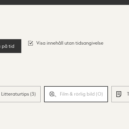
Visa innehåll utan tidsangivelse
a på tid
Litteraturtips
(
3
)
Film & rörlig bild
(
0
)