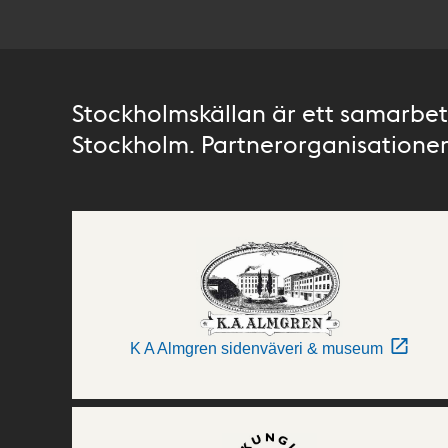
Stockholmskällan är ett samarbete
Stockholm. Partnerorganisationer 
K A Almgren sidenväveri & museum