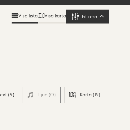
Visa karta
Visa lista
Filtrera
Filtrera
Text
(
9
)
Ljud
(
0
)
Karta
(
12
)