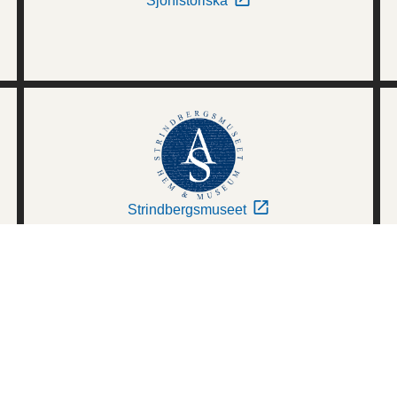
Sjöhistoriska
Strindbergsmuseet