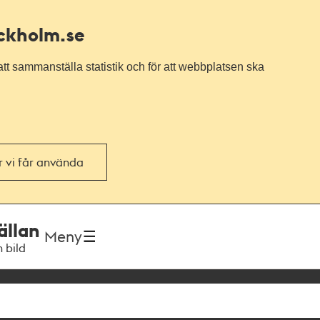
ockholm.se
tt sammanställa statistik och för att webbplatsen ska
or vi får använda
ällan
Meny
h bild