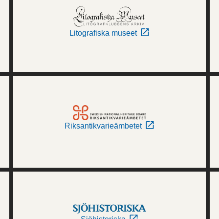
Litografiska museet
Riksantikvarieämbetet