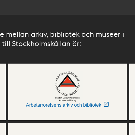
 mellan arkiv, bibliotek och museer i
till Stockholmskällan är:
Arbetarrörelsens arkiv och bibliotek