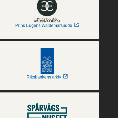
Prins Eugens Waldemarsudde
Riksbankens arkiv