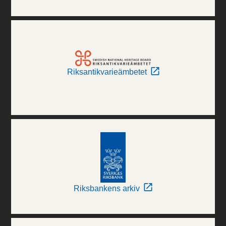
Riksantikvarieämbetet
Riksbankens arkiv