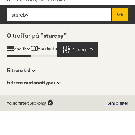
Sök
Fritextsök
Sök
Sökresultat
0
träffar på
stureby
Visa karta
Visa lista
Filtrera
Filtrera
Filtrera tid
Filtrera materialtyper
Visningsläge
Totalt
Valda filter:
Bildkonst
Rensa filter
0
träffar
Lista
Karta