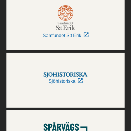
Samfundet S:t Erik
Sjöhistoriska