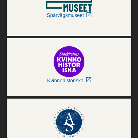
Spårvägsmuseet
Kvinnohistoriska