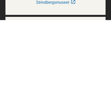
Strindbergsmuseet
Thielska Galleriet
Världskulturmuseerna