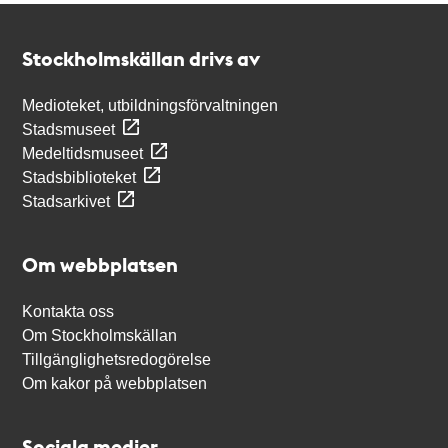
Kontakt
Stockholmskällan
Stockholmskällan drivs av
Medioteket, utbildningsförvaltningen
Stadsmuseet
Medeltidsmuseet
Stadsbiblioteket
Stadsarkivet
Om webbplatsen
Kontakta oss
Om Stockholmskällan
Tillgänglighetsredogörelse
Om kakor på webbplatsen
Sociala medier