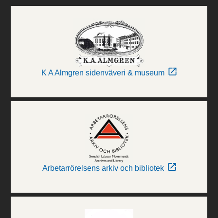
K A Almgren sidenväveri & museum
Arbetarrörelsens arkiv och bibliotek