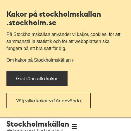
Kakor på stockholmskallan
.stockholm.se
På Stockholmskällan använder vi kakor, cookies, för att
sammanställa statistik och för att webbplatsen ska
fungera på ett bra sätt för dig.
Om kakor på Stockholmskällan
Godkänn alla kakor
Välj vilka kakor vi får använda
Till
Till
Stockholmskällan
navigationen
huvudinnehållet
Historia i ord, ljud och bild