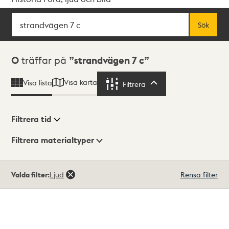
Sök
Fritextsök
Sök
Sökresultat
0
träffar på
strandvägen 7 c
Visa karta
Visa lista
Filtrera
Filtrera
Filtrera tid
Filtrera materialtyper
Visningsläge
Totalt
Valda filter:
Ljud
Rensa filter
0
träffar
Lista
Karta