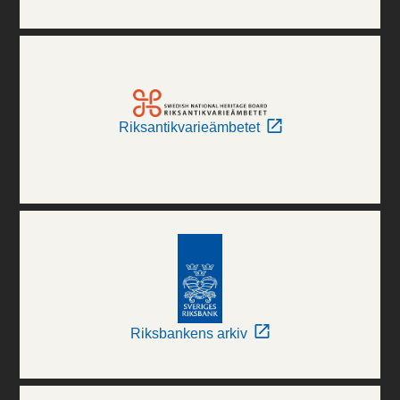
Riksantikvarieämbetet
Riksbankens arkiv