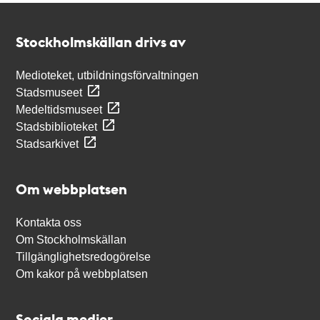
Kontakt
Stockholmskällan
Stockholmskällan drivs av
Medioteket, utbildningsförvaltningen
Stadsmuseet
Medeltidsmuseet
Stadsbiblioteket
Stadsarkivet
Om webbplatsen
Kontakta oss
Om Stockholmskällan
Tillgänglighetsredogörelse
Om kakor på webbplatsen
Sociala medier