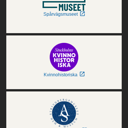
Spårvägsmuseet
Kvinnohistoriska