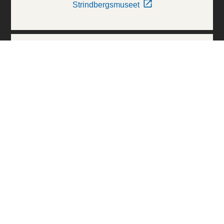
Strindbergsmuseet
Thielska Galleriet
Världskulturmuseerna