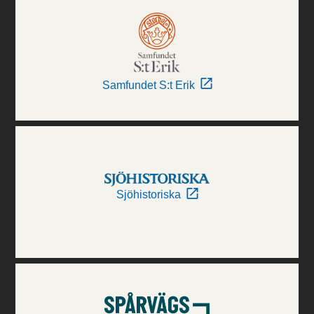
Samfundet S:t Erik
Sjöhistoriska