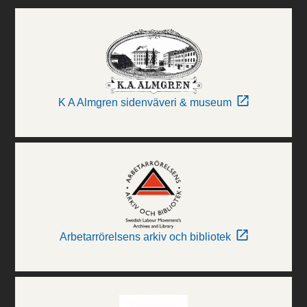
K A Almgren sidenväveri & museum
Arbetarrörelsens arkiv och bibliotek