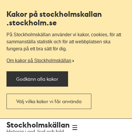
Kakor på stockholmskallan
.stockholm.se
På Stockholmskällan använder vi kakor, cookies, för att
sammanställa statistik och för att webbplatsen ska
fungera på ett bra sätt för dig.
Om kakor på Stockholmskällan
Godkänn alla kakor
Välj vilka kakor vi får använda
Till
Till
Stockholmskällan
navigationen
huvudinnehållet
Historia i ord, ljud och bild