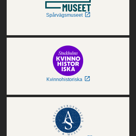
Spårvägsmuseet
Kvinnohistoriska