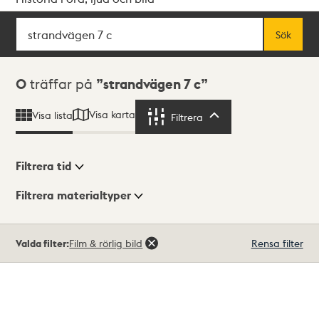
Sök
Fritextsök
Sök
Sökresultat
0
träffar på
strandvägen 7 c
Visa karta
Visa lista
Filtrera
Filtrera
Filtrera tid
Filtrera materialtyper
Visningsläge
Totalt
Valda filter:
Film & rörlig bild
Rensa filter
0
träffar
Lista
Karta