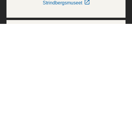
Strindbergsmuseet
Thielska Galleriet
Världskulturmuseerna