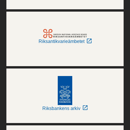
Riksantikvarieämbetet
Riksbankens arkiv