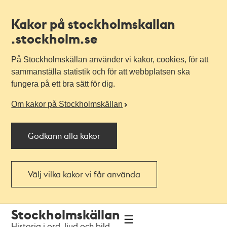
Kakor på stockholmskallan
.stockholm.se
På Stockholmskällan använder vi kakor, cookies, för att
sammanställa statistik och för att webbplatsen ska
fungera på ett bra sätt för dig.
Om kakor på Stockholmskällan
Godkänn alla kakor
Välj vilka kakor vi får använda
Till
Till
Stockholmskällan
navigationen
huvudinnehållet
Historia i ord, ljud och bild