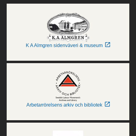
K A Almgren sidenväveri & museum
Arbetarrörelsens arkiv och bibliotek