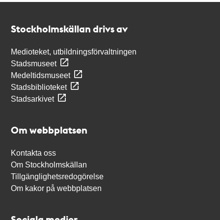
Kontakt
Stockholmskällan
Stockholmskällan drivs av
Medioteket, utbildningsförvaltningen
Stadsmuseet
Medeltidsmuseet
Stadsbiblioteket
Stadsarkivet
Om webbplatsen
Kontakta oss
Om Stockholmskällan
Tillgänglighetsredogörelse
Om kakor på webbplatsen
Sociala medier