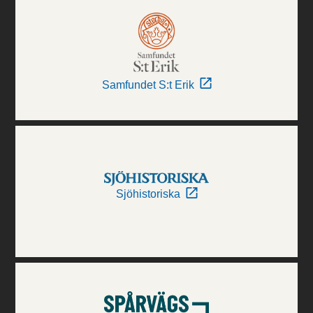
Samfundet S:t Erik
Sjöhistoriska