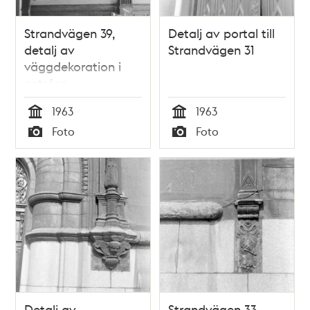
Strandvägen 39,
Detalj av portal till
detalj av
Strandvägen 31
väggdekoration i
entréen
1963
1963
Tid
Tid
Foto
Foto
Typ
Typ
Detalj av
Strandvägen 33,