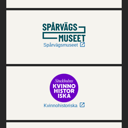
Spårvägsmuseet
Kvinnohistoriska