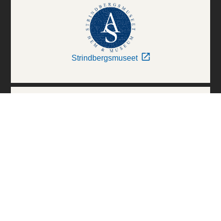
Strindbergsmuseet
Thielska Galleriet