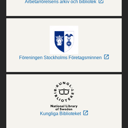
Arbetarrörelsens arkiv och bibliotek
Föreningen Stockholms Företagsminnen
Kungliga Biblioteket