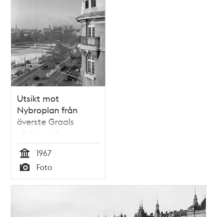
Utsikt mot
Nybroplan från
överste Graals
våning vid
Strandvägen 7 C
1967
Tid
Foto
Typ