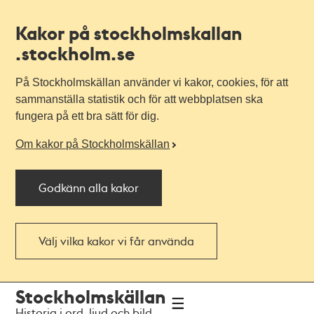
Kakor på stockholmskallan
.stockholm.se
På Stockholmskällan använder vi kakor, cookies, för att
sammanställa statistik och för att webbplatsen ska
fungera på ett bra sätt för dig.
Om kakor på Stockholmskällan
Godkänn alla kakor
Välj vilka kakor vi får använda
Till
Till
Stockholmskällan
navigationen
huvudinnehållet
Historia i ord, ljud och bild