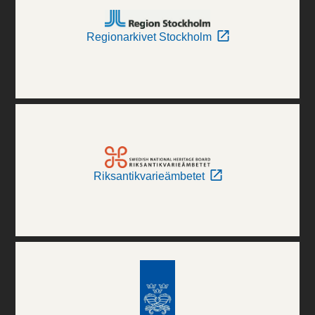
Regionarkivet Stockholm
Riksantikvarieämbetet