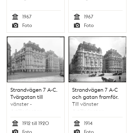
1967
1967
Tid
Tid
Foto
Foto
Typ
Typ
Strandvägen 7 A-C.
Strandvägen 7 A-C
Tvärgatan till
och gatan framför.
vänster -
Till vänster
Artillerigatan
Artillerigatan
1912 till 1920
1914
Tid
Tid
Foto
Foto