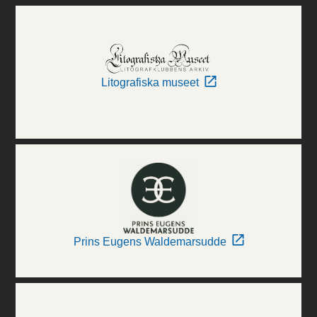
Litografiska museet
Prins Eugens Waldemarsudde