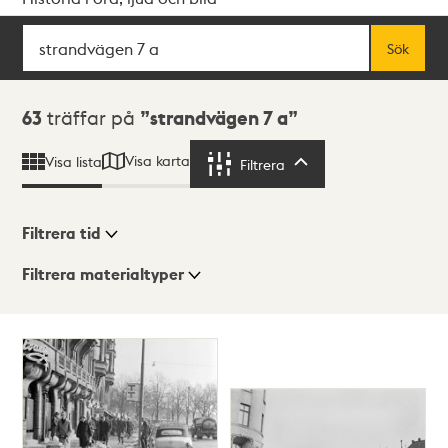
Sök
Fritextsök
Sök
Sökresultat
63
träffar på
strandvägen 7 a
Visa karta
Visa lista
Filtrera
Filtrera
Filtrera tid
Filtrera materialtyper
Visningsläge
Totalt
63
träffar
Lista
Karta