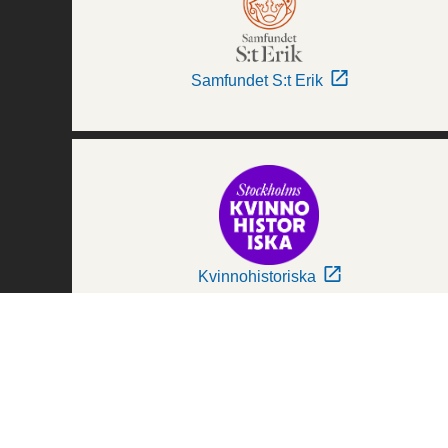
Samfundet S:t Erik
Kvinnohistoriska
Världskulturmuseerna