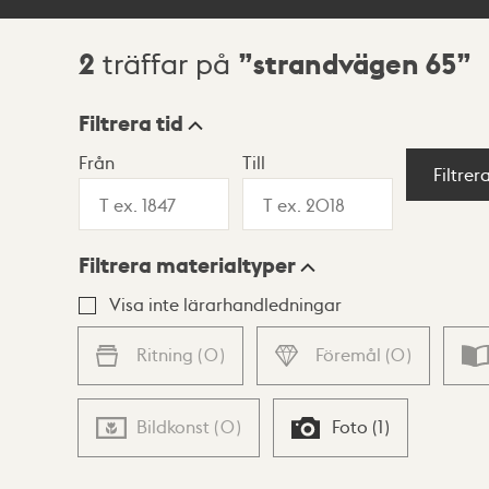
2
strandvägen 65
träffar på
Sökresultat
Filtrera tid
Från
Till
Visningsläge
Filtrer
Filtrera materialtyper
Lista
Karta
Visa inte lärarhandledningar
Ritning
(
0
)
Föremål
(
0
)
Bildkonst
(
0
)
Foto
(
1
)