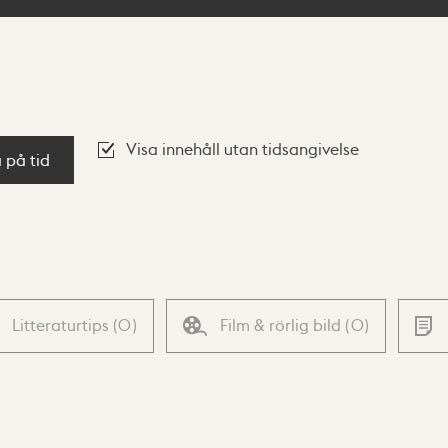
Visa innehåll utan tidsangivelse
a på tid
Litteraturtips
(
0
)
Film & rörlig bild
(
0
)