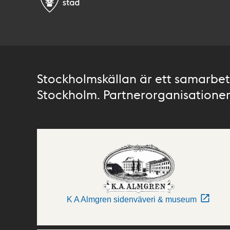
Stockholmskällan är ett samarbete
Stockholm. Partnerorganisationer 
K A Almgren sidenväveri & museum