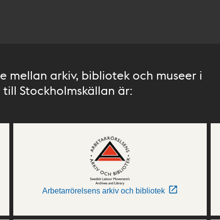
 mellan arkiv, bibliotek och museer i
till Stockholmskällan är:
Arbetarrörelsens arkiv och bibliotek