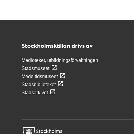
Kontakt
Stockholmskällan
Stockholmskällan drivs av
Medioteket, utbildningsförvaltningen
Stadsmuseet
Medeltidsmuseet
Stadsbiblioteket
Stadsarkivet