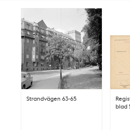
Totalt
2
träffar
Strandvägen 63-65
Regis
blad 