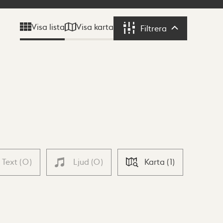
Visa karta
Visa lista
Filtrera
Filtrera
Text
(
0
)
Ljud
(
0
)
Karta
(
1
)