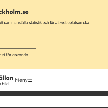
ockholm.se
tt sammanställa statistik och för att webbplatsen ska
or vi får använda
ällan
Meny
h bild