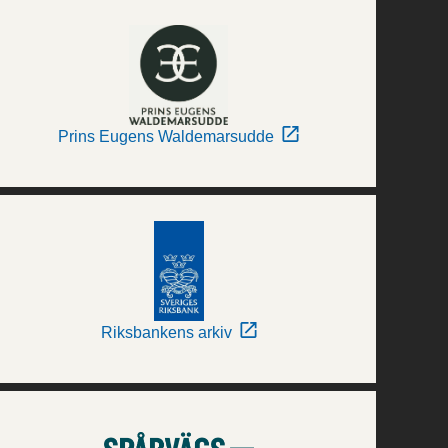
Prins Eugens Waldemarsudde
Riksbankens arkiv