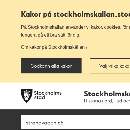
Kakor på stockholmskallan
.st
På Stockholmskällan använder vi kakor, cookies, för a
fungera på ett bra sätt för dig.
Om kakor på Stockholmskällan
Godkänn alla kakor
Välj vilka kak
Till
Till
Stockholmsk
navigationen
huvudinnehållet
Historia i ord, ljud oc
Sök
Fritextsök