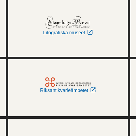
Litografiska museet
Riksantikvarieämbetet