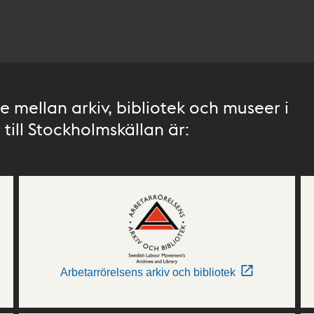
 mellan arkiv, bibliotek och museer i
till Stockholmskällan är:
Arbetarrörelsens arkiv och bibliotek