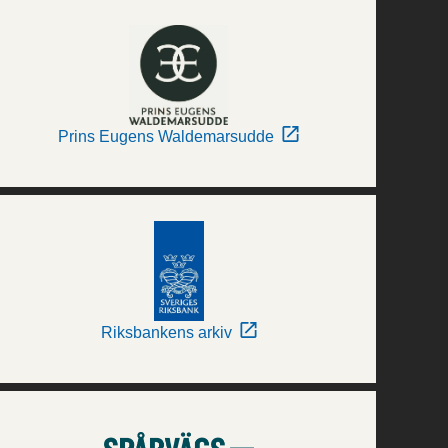
Prins Eugens Waldemarsudde
Riksbankens arkiv