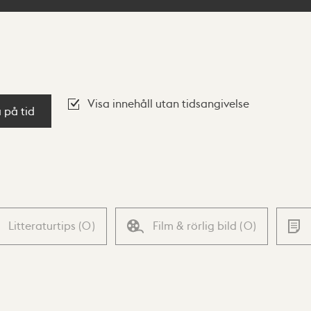
Visa innehåll utan tidsangivelse
a på tid
Litteraturtips
(
0
)
Film & rörlig bild
(
0
)