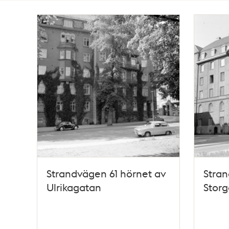
Totalt
3
träffar
Strandvägen 61 hörnet av
Stra
Ulrikagatan
Storg