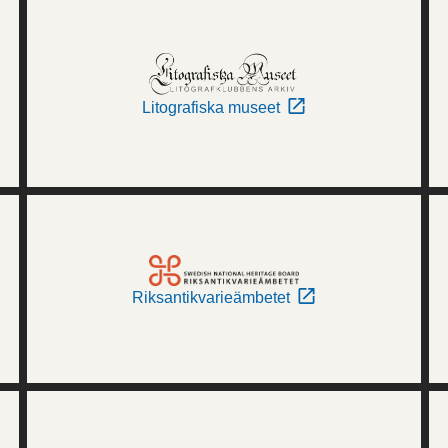
Litografiska museet
Riksantikvarieämbetet