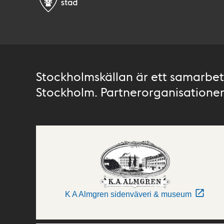
Stockholmskällan är ett samarbete
Stockholm. Partnerorganisationer 
K A Almgren sidenväveri & museum