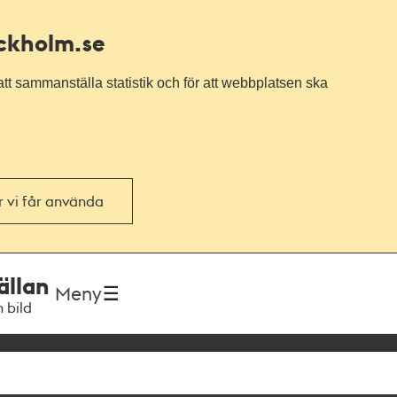
ockholm.se
tt sammanställa statistik och för att webbplatsen ska
or vi får använda
ällan
Meny
h bild