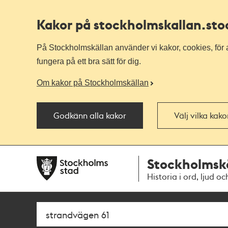
Kakor på stockholmskallan
.st
På Stockholmskällan använder vi kakor, cookies, för a
fungera på ett bra sätt för dig.
Om kakor på Stockholmskällan
Godkänn alla kakor
Välj vilka kak
Till
Till
Stockholmsk
navigationen
huvudinnehållet
Historia i ord, ljud oc
Sök
Fritextsök