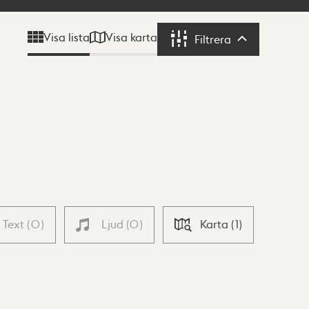
Visa karta
Visa lista
Filtrera
Filtrera
Text
(
0
)
Ljud
(
0
)
Karta
(
1
)