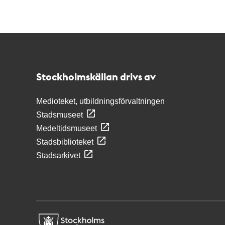
Kontakt
Stockholmskällan
Stockholmskällan drivs av
Medioteket, utbildningsförvaltningen
Stadsmuseet
Medeltidsmuseet
Stadsbiblioteket
Stadsarkivet