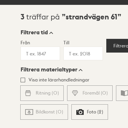
3
strandvägen 61
träffar på
Sökresultat
Filtrera tid
Från
Till
Visningsläge
Filtrer
Filtrera materialtyper
Lista
Karta
Visa inte lärarhandledningar
Ritning
(
0
)
Föremål
(
0
)
Bildkonst
(
0
)
Foto
(
2
)