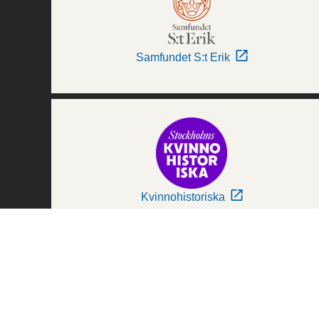
Samfundet S:t Erik
Kvinnohistoriska
Världskulturmuseerna