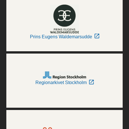
Prins Eugens Waldemarsudde
Regionarkivet Stockholm