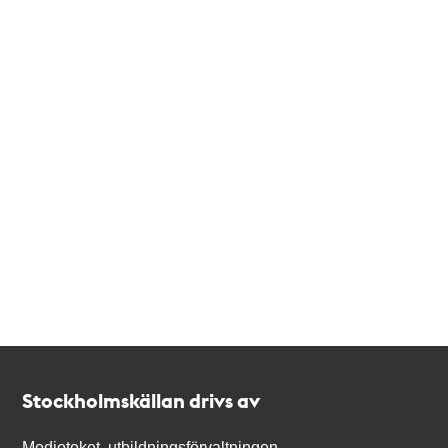
Kontakt
Stockholmskällan
Stockholmskällan drivs av
Medioteket, utbildningsförvaltningen