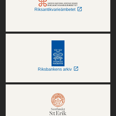
Riksantikvarieämbetet
Riksbankens arkiv