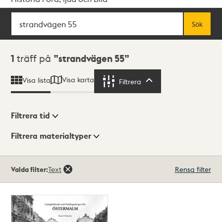
Sök
Fritextsök
Sök
Sökresultat
1
träff på
strandvägen 55
Visa karta
Visa lista
Filtrera
Filtrera
Filtrera tid
Filtrera materialtyper
Visningsläge
Totalt
Valda filter:
Text
Rensa filter
1
träffar
Lista
Karta