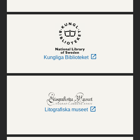
Kungliga Biblioteket
Litografiska museet