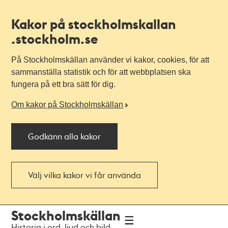
Kakor på stockholmskallan
.stockholm.se
På Stockholmskällan använder vi kakor, cookies, för att
sammanställa statistik och för att webbplatsen ska
fungera på ett bra sätt för dig.
Om kakor på Stockholmskällan
Godkänn alla kakor
Välj vilka kakor vi får använda
Till
Till
Stockholmskällan
navigationen
huvudinnehållet
Historia i ord, ljud och bild