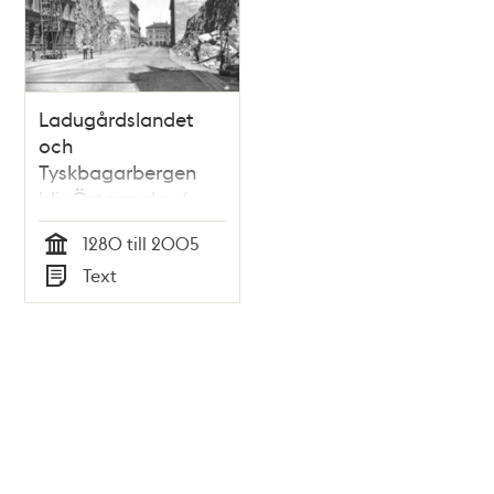
Ladugårdslandet
och
Tyskbagarbergen
blir Östermalm /
Raoul F. Boström
1280 till 2005
Tid
Text
Typ