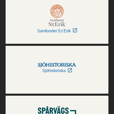
Samfundet S:t Erik
Sjöhistoriska