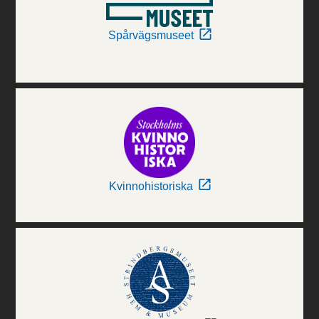
Spårvägsmuseet
Kvinnohistoriska