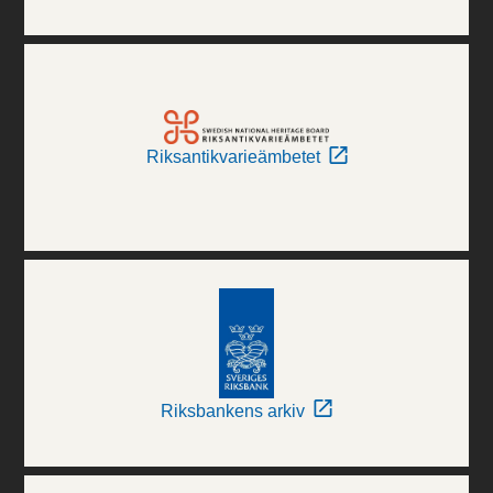
Riksantikvarieämbetet
Riksbankens arkiv