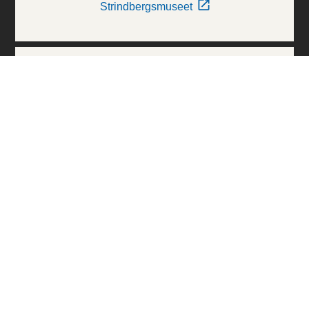
Strindbergsmuseet
Thielska Galleriet
Världskulturmuseerna