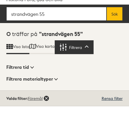
Sök
Fritextsök
Sök
Sökresultat
0
träffar på
strandvägen 55
Visa karta
Visa lista
Filtrera
Filtrera
Filtrera tid
Filtrera materialtyper
Visningsläge
Totalt
Valda filter:
Föremål
Rensa filter
0
träffar
Lista
Karta