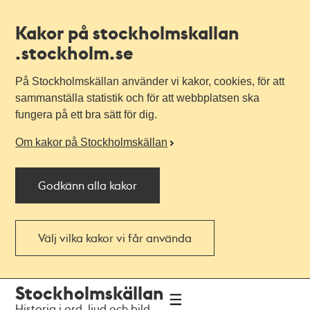
Kakor på stockholmskallan
.stockholm.se
På Stockholmskällan använder vi kakor, cookies, för att
sammanställa statistik och för att webbplatsen ska
fungera på ett bra sätt för dig.
Om kakor på Stockholmskällan
Godkänn alla kakor
Välj vilka kakor vi får använda
Till
Till
Stockholmskällan
navigationen
huvudinnehållet
Historia i ord, ljud och bild