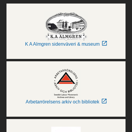
K A Almgren sidenväveri & museum
Arbetarrörelsens arkiv och bibliotek