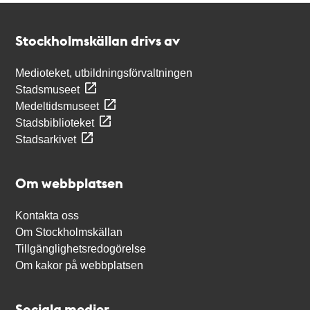
Kontakt
Stockholmskällan
Stockholmskällan drivs av
Medioteket, utbildningsförvaltningen
Stadsmuseet
Medeltidsmuseet
Stadsbiblioteket
Stadsarkivet
Om webbplatsen
Kontakta oss
Om Stockholmskällan
Tillgänglighetsredogörelse
Om kakor på webbplatsen
Sociala medier