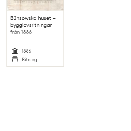
Bünsowska huset –
bygglovsritningar
från 1886
1886
Tid
Ritning
Typ