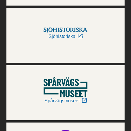
Sjöhistoriska
Spårvägsmuseet