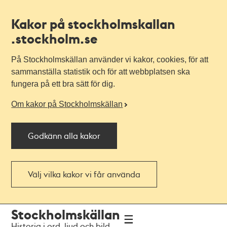
Kakor på stockholmskallan
.stockholm.se
På Stockholmskällan använder vi kakor, cookies, för att
sammanställa statistik och för att webbplatsen ska
fungera på ett bra sätt för dig.
Om kakor på Stockholmskällan
Godkänn alla kakor
Välj vilka kakor vi får använda
Till
Till
Stockholmskällan
navigationen
huvudinnehållet
Historia i ord, ljud och bild