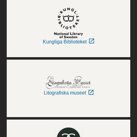
Kungliga Biblioteket
Litografiska museet