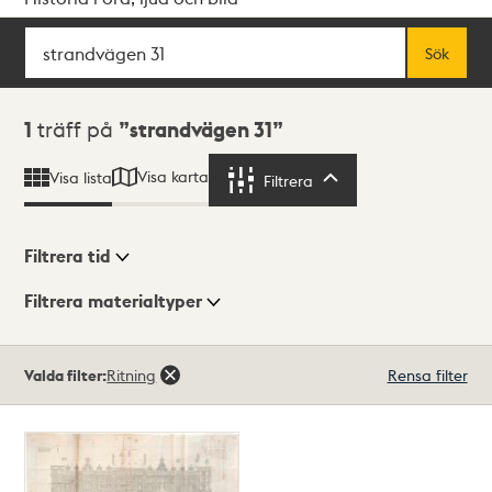
Sök
Fritextsök
Sök
Sökresultat
1
träff på
strandvägen 31
Visa karta
Visa lista
Filtrera
Filtrera
Filtrera tid
Filtrera materialtyper
Visningsläge
Totalt
Valda filter:
Ritning
Rensa filter
1
träffar
Lista
Karta