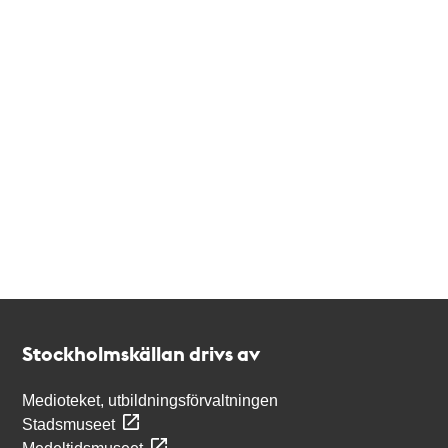
Kontakt
Stockholmskällan
Stockholmskällan drivs av
Medioteket, utbildningsförvaltningen
Stadsmuseet