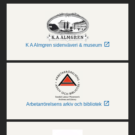
K A Almgren sidenväveri & museum
Arbetarrörelsens arkiv och bibliotek