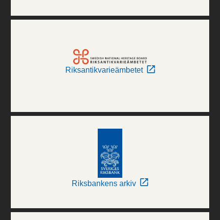
Riksantikvarieämbetet
Riksbankens arkiv