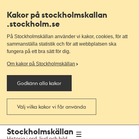
Kakor på stockholmskallan
.stockholm.se
På Stockholmskällan använder vi kakor, cookies, för att
sammanställa statistik och för att webbplatsen ska
fungera på ett bra sätt för dig.
Om kakor på Stockholmskällan
Godkänn alla kakor
Välj vilka kakor vi får använda
Till
Till
Stockholmskällan
navigationen
huvudinnehållet
Historia i ord, ljud och bild