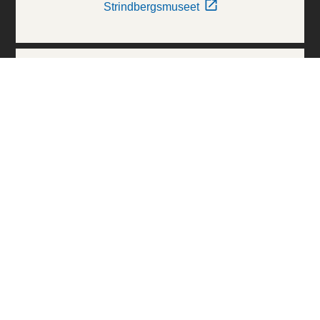
Strindbergsmuseet
Thielska Galleriet
Världskulturmuseerna