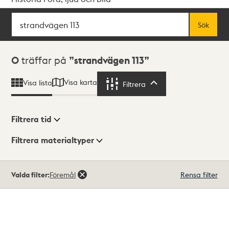
Sök
Fritextsök
Sök
Sökresultat
0
träffar på
strandvägen 113
Visa karta
Visa lista
Filtrera
Filtrera
Filtrera tid
Filtrera materialtyper
Visningsläge
Totalt
Valda filter:
Föremål
Rensa filter
0
träffar
Lista
Karta