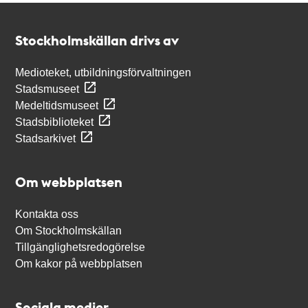
Kontakt
Stockholmskällan
Stockholmskällan drivs av
Medioteket, utbildningsförvaltningen
Stadsmuseet
Medeltidsmuseet
Stadsbiblioteket
Stadsarkivet
Om webbplatsen
Kontakta oss
Om Stockholmskällan
Tillgänglighetsredogörelse
Om kakor på webbplatsen
Sociala medier