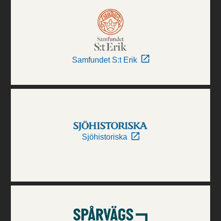
Samfundet S:t Erik
Sjöhistoriska