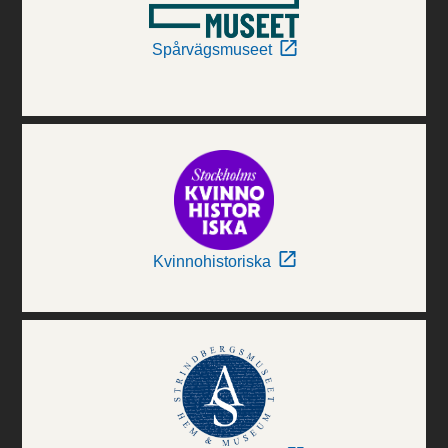
Spårvägsmuseet
Kvinnohistoriska