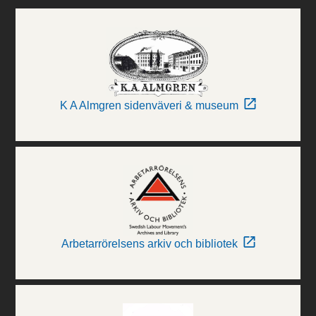
K A Almgren sidenväveri & museum
Arbetarrörelsens arkiv och bibliotek