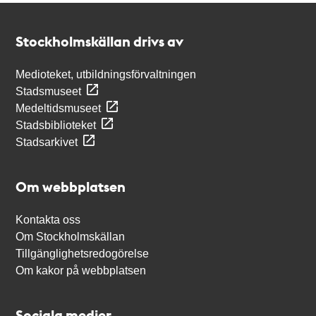
Kontakt
Stockholmskällan
Stockholmskällan drivs av
Medioteket, utbildningsförvaltningen
Stadsmuseet
Medeltidsmuseet
Stadsbiblioteket
Stadsarkivet
Om webbplatsen
Kontakta oss
Om Stockholmskällan
Tillgänglighetsredogörelse
Om kakor på webbplatsen
Sociala medier