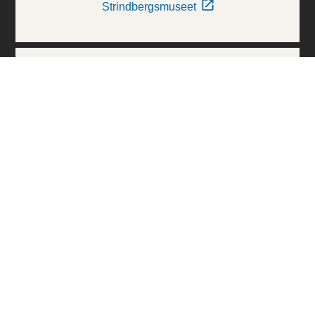
Strindbergsmuseet
Thielska Galleriet
Världskulturmuseerna