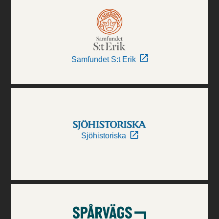
Samfundet S:t Erik
Sjöhistoriska