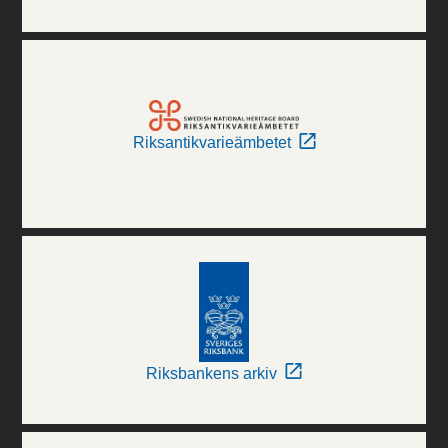
Riksantikvarieämbetet
Riksbankens arkiv