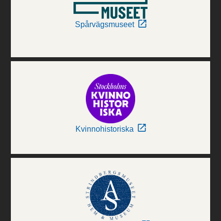
Spårvägsmuseet
Kvinnohistoriska