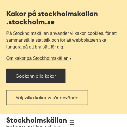
Kakor på stockholmskallan
.stockholm.se
På Stockholmskällan använder vi kakor, cookies, för att
sammanställa statistik och för att webbplatsen ska
fungera på ett bra sätt för dig.
Om kakor på Stockholmskällan
Godkänn alla kakor
Välj vilka kakor vi får använda
Till
Till
Stockholmskällan
navigationen
huvudinnehållet
Historia i ord, ljud och bild