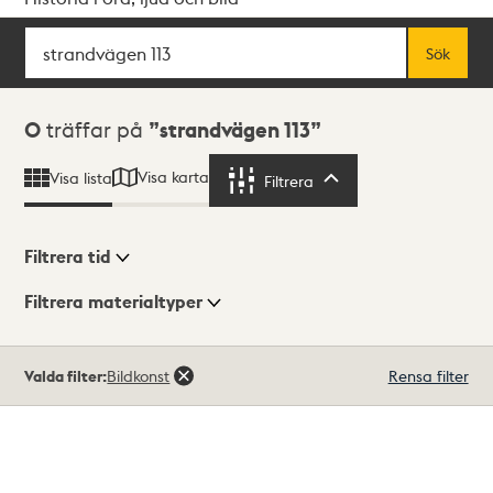
Sök
Fritextsök
Sök
Sökresultat
0
träffar på
strandvägen 113
Visa karta
Visa lista
Filtrera
Filtrera
Filtrera tid
Filtrera materialtyper
Visningsläge
Totalt
Valda filter:
Bildkonst
Rensa filter
0
träffar
Lista
Karta