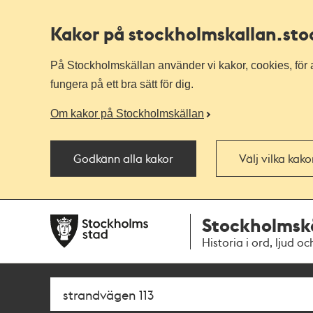
Kakor på stockholmskallan
.st
På Stockholmskällan använder vi kakor, cookies, för a
fungera på ett bra sätt för dig.
Om kakor på Stockholmskällan
Godkänn alla kakor
Välj vilka kak
Till
Till
Stockholmsk
navigationen
huvudinnehållet
Historia i ord, ljud oc
Sök
Fritextsök