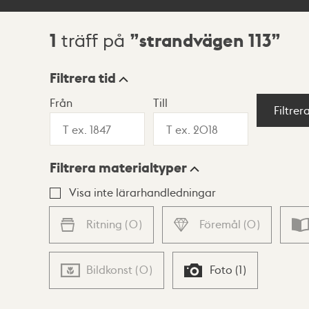
1
strandvägen 113
träff på
Sökresultat
Filtrera tid
Från
Till
Visningsläge
Filtrer
Filtrera materialtyper
Lista
Karta
Visa inte lärarhandledningar
Ritning
(
0
)
Föremål
(
0
)
Bildkonst
(
0
)
Foto
(
1
)