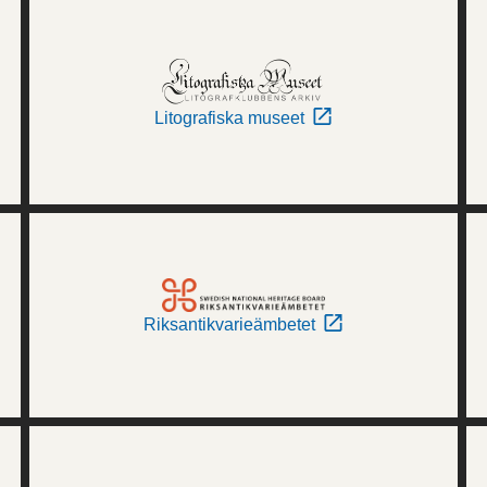
Litografiska museet
Riksantikvarieämbetet