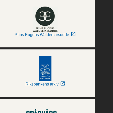
Prins Eugens Waldemarsudde
Riksbankens arkiv