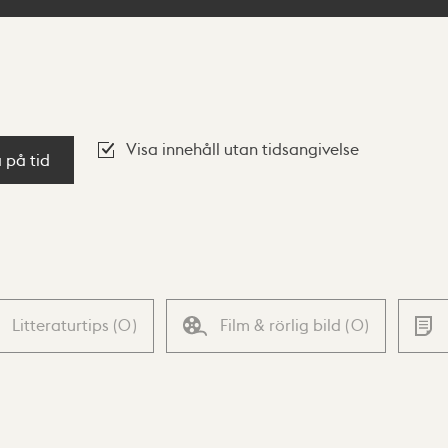
Visa innehåll utan tidsangivelse
a på tid
Litteraturtips
(
0
)
Film & rörlig bild
(
0
)