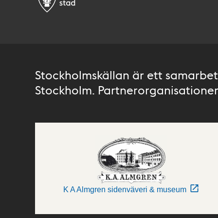
Stockholmskällan är ett samarbete
Stockholm. Partnerorganisationer 
K A Almgren sidenväveri & museum