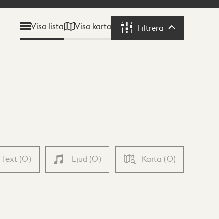
Visa karta
Visa lista
Filtrera
Filtrera
Text
(
0
)
Ljud
(
0
)
Karta
(
0
)