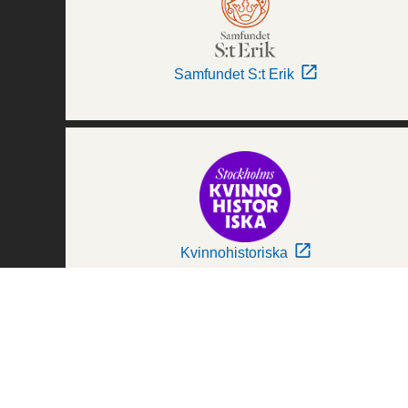
Samfundet S:t Erik
Kvinnohistoriska
Världskulturmuseerna