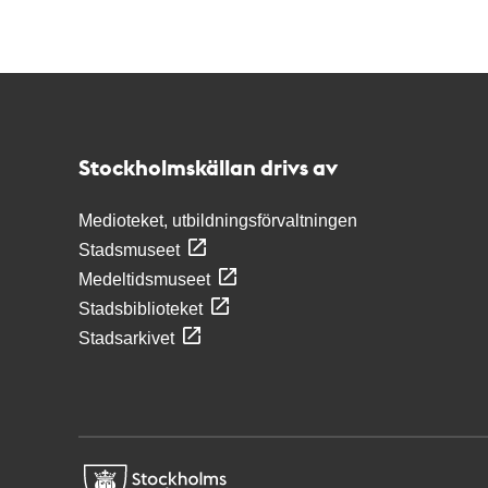
Kontakt
Stockholmskällan
Stockholmskällan drivs av
Medioteket, utbildningsförvaltningen
Stadsmuseet
Medeltidsmuseet
Stadsbiblioteket
Stadsarkivet