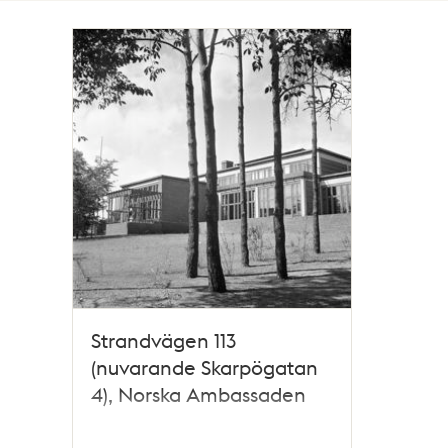
Totalt
1
träffar
Strandvägen 113
(nuvarande Skarpögatan
4), Norska Ambassaden