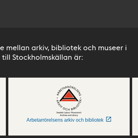
 mellan arkiv, bibliotek och museer i
till Stockholmskällan är:
Arbetarrörelsens arkiv och bibliotek