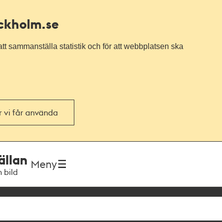
ockholm.se
tt sammanställa statistik och för att webbplatsen ska
or vi får använda
ällan
Meny
h bild