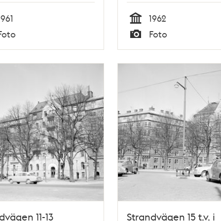
1961
1962
Tid
Foto
Foto
Typ
dvägen 11-13
Strandvägen 15 t.v. i