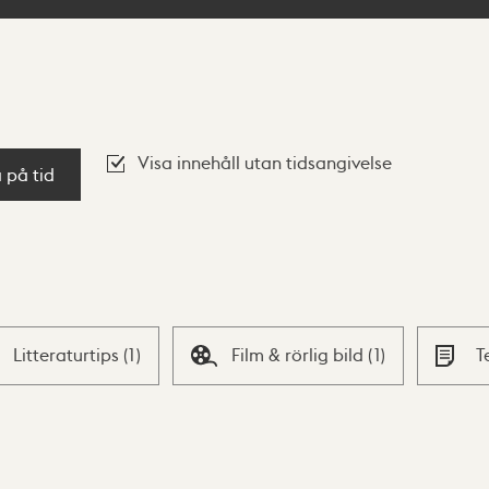
Visa innehåll utan tidsangivelse
a på tid
Litteraturtips
(
1
)
Film & rörlig bild
(
1
)
T