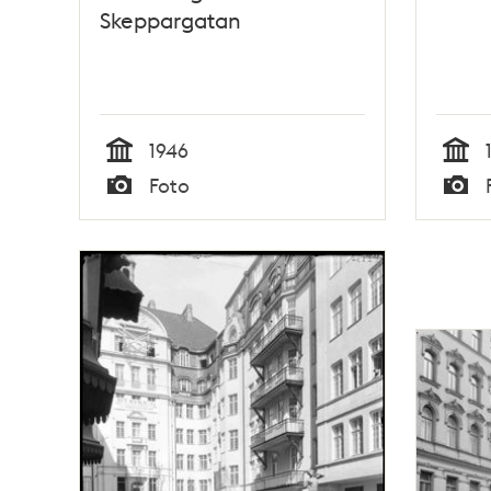
Skeppargatan
1946
Tid
Tid
Foto
Typ
Typ