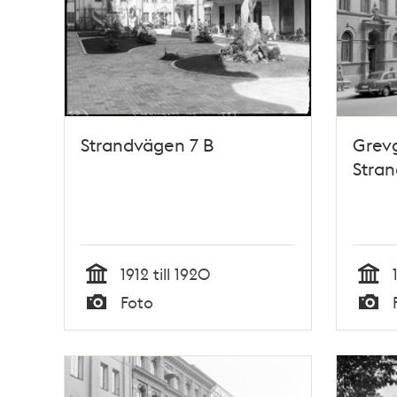
Strandvägen 7 B
Grev
Stra
1912 till 1920
Tid
Tid
Foto
Typ
Typ