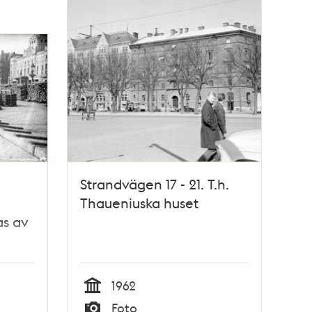
Strandvägen 17 - 21. T.h.
Thaueniuska huset
as av
1962
Tid
Foto