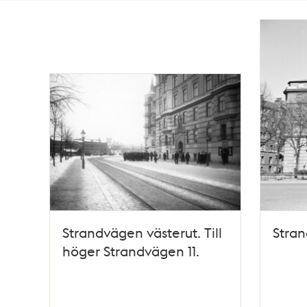
Totalt
30
träffar
Strandvägen västerut. Till
Stran
höger Strandvägen 11.