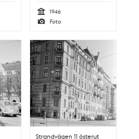
1946
Tid
Foto
Typ
Strandvägen 11 österut