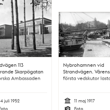
dvägen 113
Nybrohamnen vid
arande Skarpögatan
Strandvägen. Vårens
Norska Ambassaden
första vedskutor last
14 juli 1952
11 maj 1917
Tid
Foto
Foto