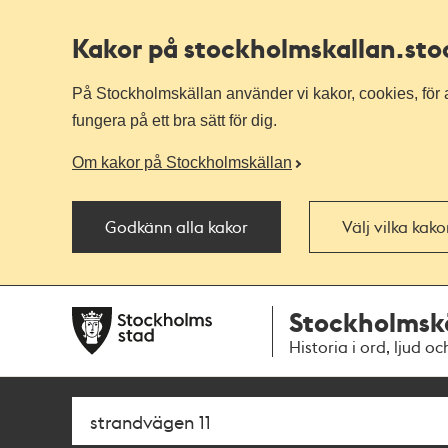
Kakor på stockholmskallan
.st
På Stockholmskällan använder vi kakor, cookies, för a
fungera på ett bra sätt för dig.
Om kakor på Stockholmskällan
Godkänn alla kakor
Välj vilka kak
Till
Till
Stockholmsk
navigationen
huvudinnehållet
Historia i ord, ljud oc
Sök
Fritextsök