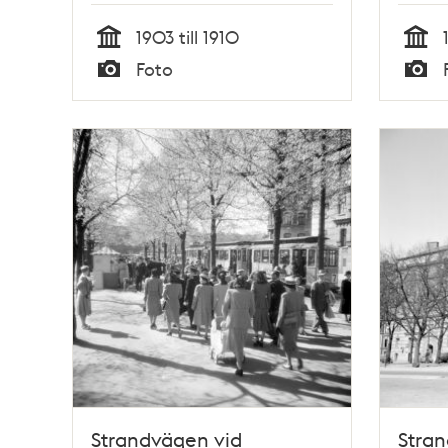
1903 till 1910
Tid
Tid
Foto
Typ
Typ
Strandvägen vid
Stran