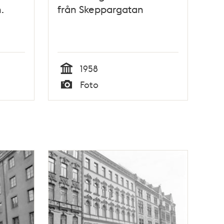
.
från Skeppargatan
1958
Tid
Foto
Typ