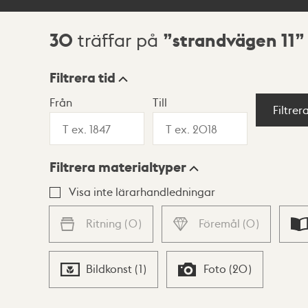
30
strandvägen 11
träffar på
Sökresultat
Filtrera tid
Från
Till
Visningsläge
Filtrer
Filtrera materialtyper
Lista
Karta
Visa inte lärarhandledningar
Ritning
(
0
)
Föremål
(
0
)
Bildkonst
(
1
)
Foto
(
20
)