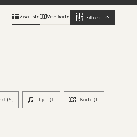
Visa karta
Visa lista
Filtrera
Filtrera
ext
(
5
)
Ljud
(
1
)
Karta
(
1
)