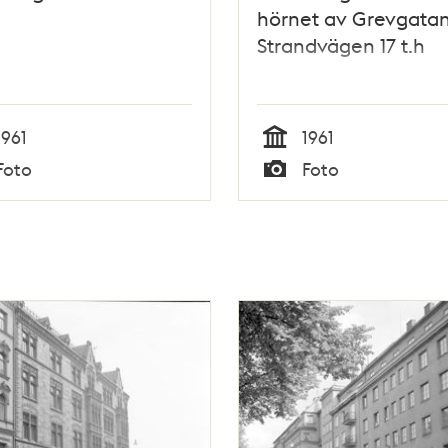
hörnet av Grevgatan
Strandvägen 17 t.h
1961
1961
Tid
Foto
Foto
Typ