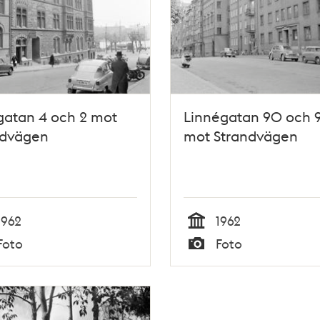
gatan 4 och 2 mot
Linnégatan 90 och 9
ndvägen
mot Strandvägen
1962
1962
Tid
Foto
Foto
Typ