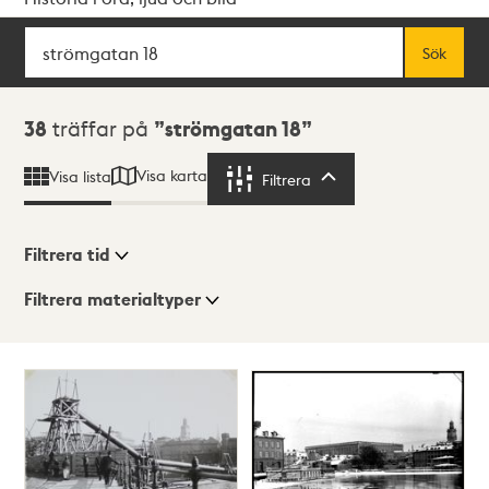
Sök
Fritextsök
Sök
Sökresultat
38
träffar på
strömgatan 18
Visa karta
Visa lista
Filtrera
Filtrera
Filtrera tid
Filtrera materialtyper
Visningsläge
Totalt
38
träffar
Lista
Karta