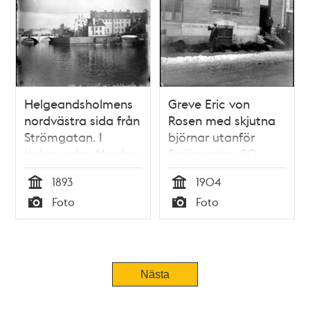
Helgeandsholmens
Greve Eric von
nordvästra sida från
Rosen med skjutna
Strömgatan. I
björnar utanför
bakgrunden Norrbro
Strömgatan 20
och Grand Hotel
1893
1904
Tid
Tid
Foto
Foto
Typ
Typ
Nästa