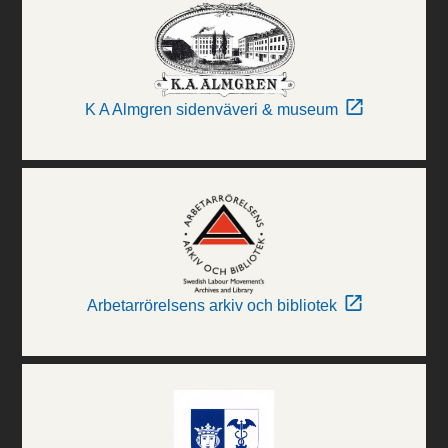
K A Almgren sidenväveri & museum
Arbetarrörelsens arkiv och bibliotek