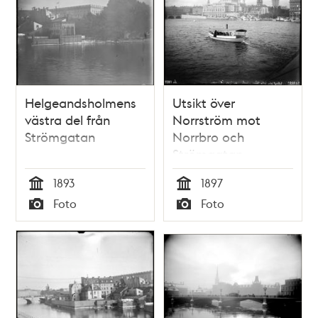
Helgeandsholmens
Utsikt över
västra del från
Norrström mot
Strömgatan
Norrbro och
Strömgatan
1893
1897
Tid
Tid
Foto
Foto
Typ
Typ