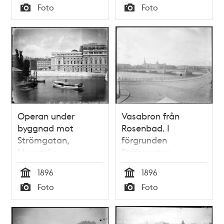
Tid
Tid
Foto
Foto
Typ
Typ
Operan under
Vasabron från
byggnad mot
Rosenbad. I
Strömgatan,
förgrunden
Norrström
Strömgatan
1896
1896
Tid
Tid
Foto
Foto
Typ
Typ