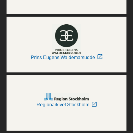
Prins Eugens Waldemarsudde
Regionarkivet Stockholm