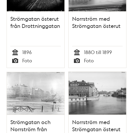
Strömgatan österut
Norrström med
från Drottninggatan
Strömgatan österut
1896
1880 till 1899
Tid
Tid
Foto
Foto
Typ
Typ
Strömgatan och
Norrström med
Norrström från
Strömgatan österut