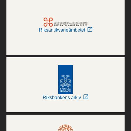
Riksantikvarieämbetet
Riksbankens arkiv