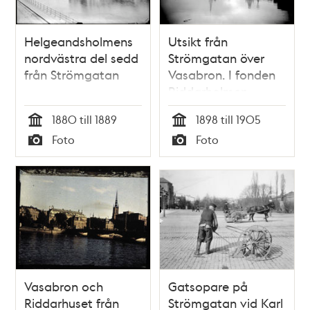
Helgeandsholmens
Utsikt från
nordvästra del sedd
Strömgatan över
från Strömgatan
Vasabron. I fonden
Riddarholmen
1880 till 1889
1898 till 1905
Tid
Tid
Foto
Foto
Typ
Typ
Vasabron och
Gatsopare på
Riddarhuset från
Strömgatan vid Karl