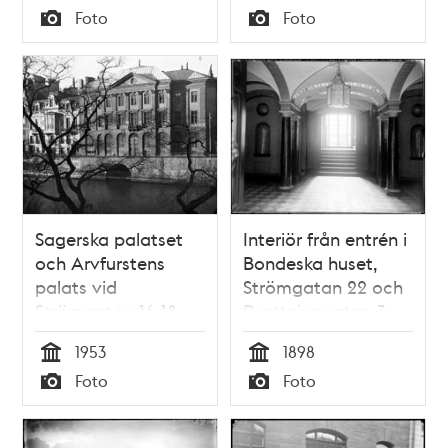
Tid
Tid
Foto
Foto
Typ
Typ
Sagerska palatset
Interiör från entrén i
och Arvfurstens
Bondeska huset,
palats vid
Strömgatan 22 och
Strömgatan 16-18,
Drottninggatan 3
sett från
1953
1898
Helgeandsholmen
Tid
Tid
Foto
Foto
Typ
Typ