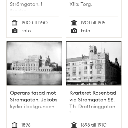
Strömgatan. I
XII:s Torg.
fonden
Riddarholmskyrkan
1910 till 1930
1901 till 1915
Tid
Tid
Foto
Foto
Typ
Typ
Operans fasad mot
Kvarteret Rosenbad
Strömgatan. Jakobs
vid Strömgatan 22.
kyrka i bakgrunden
T.h. Drottninggatan
1
1896
1898 till 1910