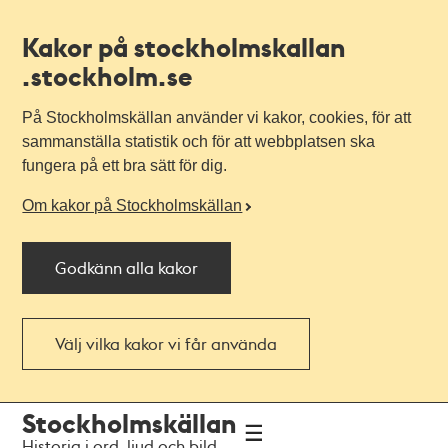
Kakor på stockholmskallan
.stockholm.se
På Stockholmskällan använder vi kakor, cookies, för att
sammanställa statistik och för att webbplatsen ska
fungera på ett bra sätt för dig.
Om kakor på Stockholmskällan
Godkänn alla kakor
Välj vilka kakor vi får använda
Till
Till
Stockholmskällan
navigationen
huvudinnehållet
Historia i ord, ljud och bild