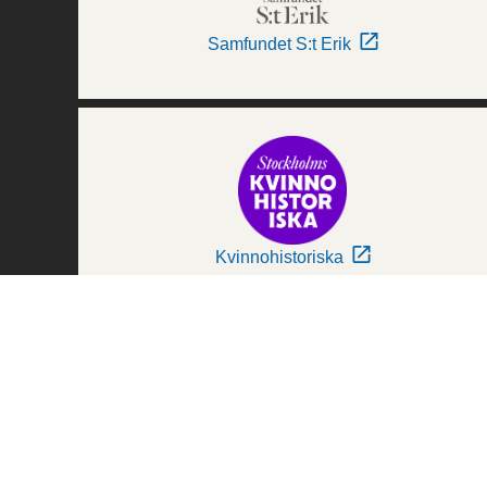
Samfundet S:t Erik
Kvinnohistoriska
Världskulturmuseerna