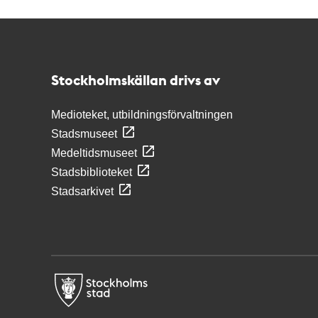
Kontakt
Stockholmskällan
Stockholmskällan drivs av
Medioteket, utbildningsförvaltningen
Stadsmuseet
Medeltidsmuseet
Stadsbiblioteket
Stadsarkivet