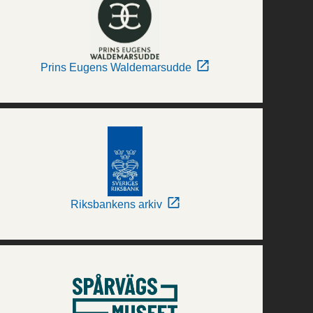
Prins Eugens Waldemarsudde
Riksbankens arkiv