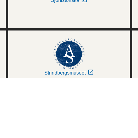
Sjöhistoriska
Strindbergsmuseet