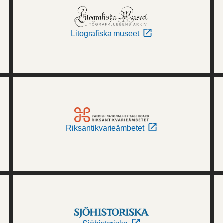
Litografiska museet
Riksantikvarieämbetet