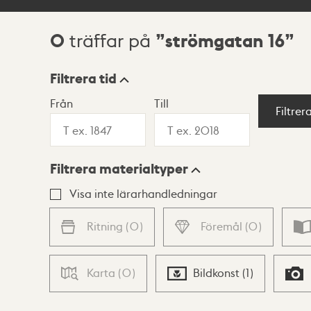
0
strömgatan 16
träffar på
Sökresultat
Filtrera tid
Från
Till
Visningsläge
Filtrer
Filtrera materialtyper
Lista
Karta
Visa inte lärarhandledningar
Ritning
(
0
)
Föremål
(
0
)
Karta
(
0
)
Bildkonst
(
1
)