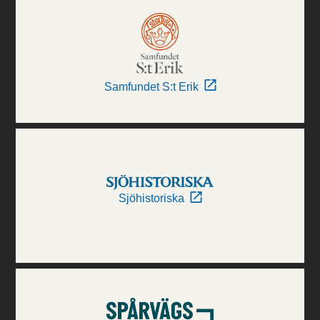
Samfundet S:t Erik
Sjöhistoriska