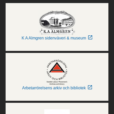
K A Almgren sidenväveri & museum
Arbetarrörelsens arkiv och bibliotek