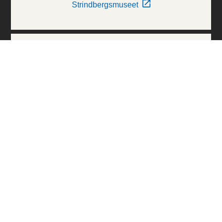
Strindbergsmuseet
Thielska Galleriet
Världskulturmuseerna