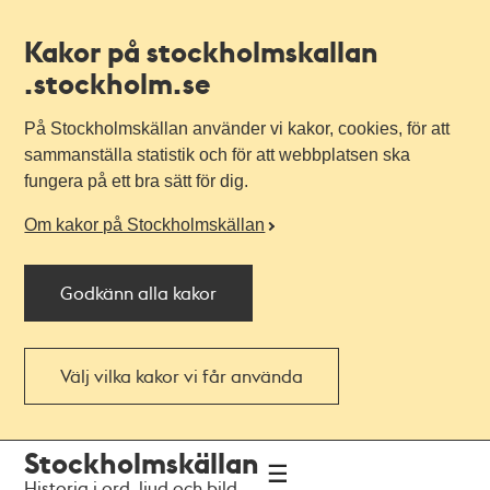
Kakor på stockholmskallan
.stockholm.se
På Stockholmskällan använder vi kakor, cookies, för att
sammanställa statistik och för att webbplatsen ska
fungera på ett bra sätt för dig.
Om kakor på Stockholmskällan
Godkänn alla kakor
Välj vilka kakor vi får använda
Till
Till
Stockholmskällan
navigationen
huvudinnehållet
Historia i ord, ljud och bild