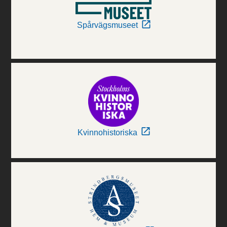
Spårvägsmuseet
Kvinnohistoriska