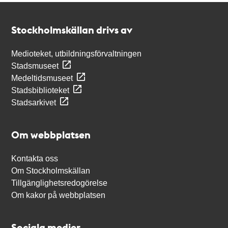
Kontakt
Stockholmskällan
Stockholmskällan drivs av
Medioteket, utbildningsförvaltningen
Stadsmuseet
Medeltidsmuseet
Stadsbiblioteket
Stadsarkivet
Om webbplatsen
Kontakta oss
Om Stockholmskällan
Tillgänglighetsredogörelse
Om kakor på webbplatsen
Sociala medier