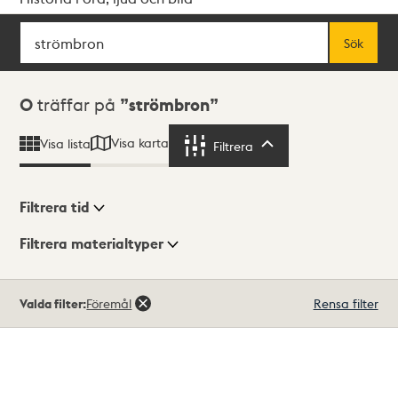
Sök
Fritextsök
Sök
Sökresultat
0
träffar på
strömbron
Visa karta
Visa lista
Filtrera
Filtrera
Filtrera tid
Filtrera materialtyper
Visningsläge
Totalt
Valda filter:
Föremål
Rensa filter
0
träffar
Lista
Karta