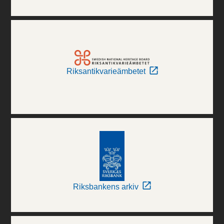
Riksantikvarieämbetet
Riksbankens arkiv