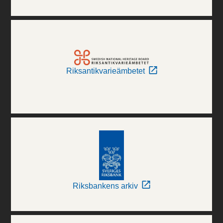
Riksantikvarieämbetet
Riksbankens arkiv