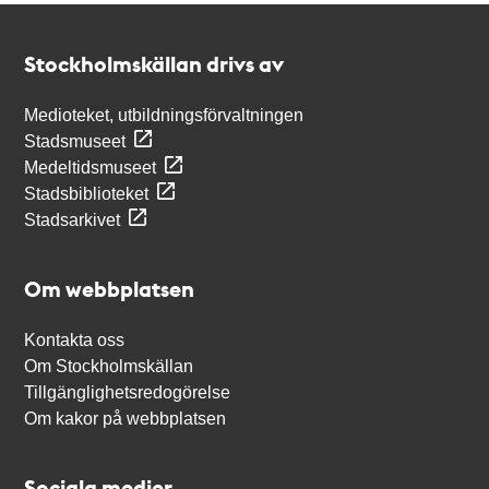
Kontakt
Stockholmskällan
Stockholmskällan drivs av
Medioteket, utbildningsförvaltningen
Stadsmuseet
Medeltidsmuseet
Stadsbiblioteket
Stadsarkivet
Om webbplatsen
Kontakta oss
Om Stockholmskällan
Tillgänglighetsredogörelse
Om kakor på webbplatsen
Sociala medier