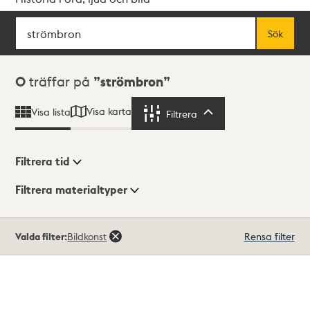
Sök
Fritextsök
Sök
Sökresultat
0
träffar på
strömbron
Visa karta
Visa lista
Filtrera
Filtrera
Filtrera tid
Filtrera materialtyper
Visningsläge
Totalt
Valda filter:
Bildkonst
Rensa filter
0
träffar
Lista
Karta