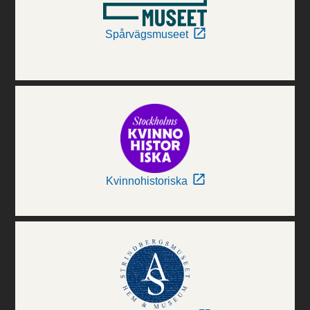
Spårvägsmuseet
Kvinnohistoriska