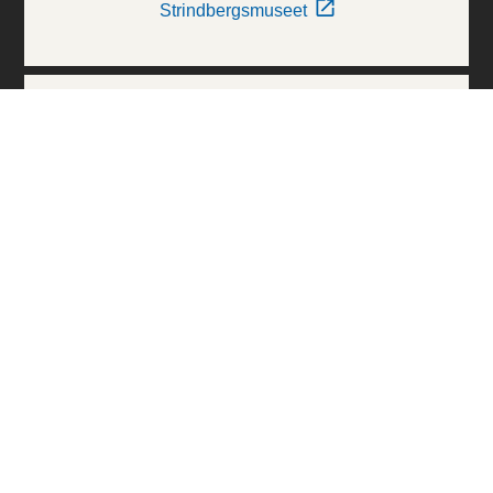
Strindbergsmuseet
Thielska Galleriet
Världskulturmuseerna