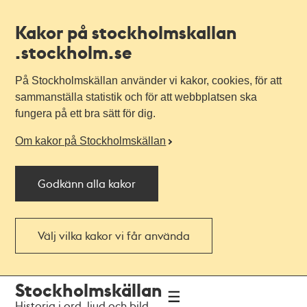
Kakor på stockholmskallan
.stockholm.se
På Stockholmskällan använder vi kakor, cookies, för att
sammanställa statistik och för att webbplatsen ska
fungera på ett bra sätt för dig.
Om kakor på Stockholmskällan
Godkänn alla kakor
Välj vilka kakor vi får använda
Till
Till
Stockholmskällan
navigationen
huvudinnehållet
Historia i ord, ljud och bild