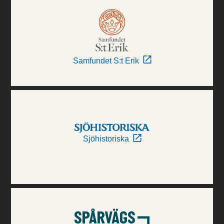
Samfundet S:t Erik
Sjöhistoriska