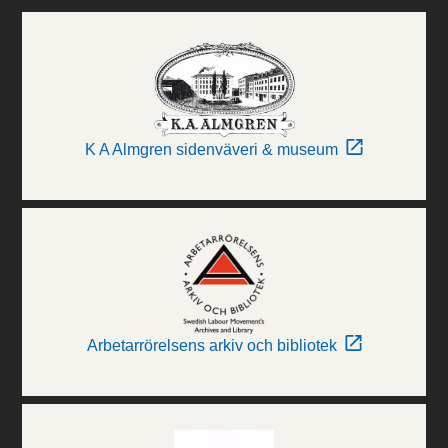
K A Almgren sidenväveri & museum
Arbetarrörelsens arkiv och bibliotek