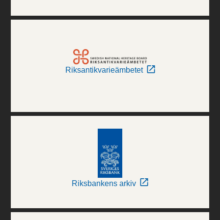
Riksantikvarieämbetet
Riksbankens arkiv