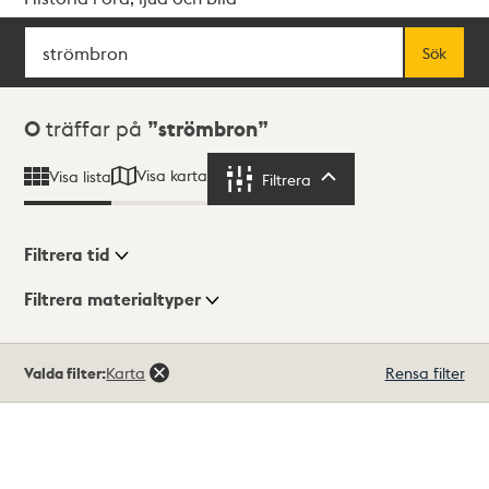
Sök
Fritextsök
Sök
Sökresultat
0
träffar på
strömbron
Visa karta
Visa lista
Filtrera
Filtrera
Filtrera tid
Filtrera materialtyper
Visningsläge
Totalt
Valda filter:
Karta
Rensa filter
0
träffar
Lista
Karta