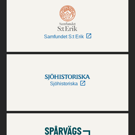
Samfundet S:t Erik
Sjöhistoriska