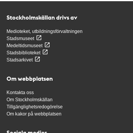
Kontakt
Stockholmskällan
Stockholmskällan drivs av
Medioteket, utbildningsförvaltningen
Stadsmuseet
Medeltidsmuseet
Stadsbiblioteket
Stadsarkivet
Om webbplatsen
Kontakta oss
Om Stockholmskällan
Tillgänglighetsredogörelse
Om kakor på webbplatsen
Sociala medier