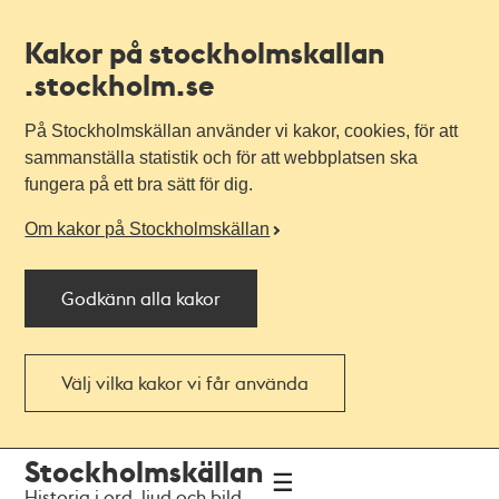
Kakor på stockholmskallan
.stockholm.se
På Stockholmskällan använder vi kakor, cookies, för att
sammanställa statistik och för att webbplatsen ska
fungera på ett bra sätt för dig.
Om kakor på Stockholmskällan
Godkänn alla kakor
Välj vilka kakor vi får använda
Till
Till
Stockholmskällan
navigationen
huvudinnehållet
Historia i ord, ljud och bild