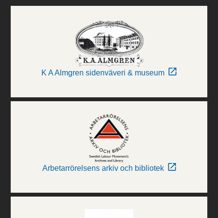
K A Almgren sidenväveri & museum
Arbetarrörelsens arkiv och bibliotek