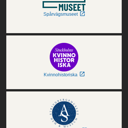
Spårvägsmuseet
Kvinnohistoriska