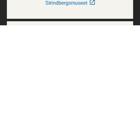
Strindbergsmuseet
Thielska Galleriet
Världskulturmuseerna