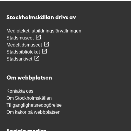
Kontakt
Stockholmskällan
Stockholmskällan drivs av
Medioteket, utbildningsförvaltningen
Stadsmuseet
Medeltidsmuseet
Stadsbiblioteket
Stadsarkivet
Om webbplatsen
Kontakta oss
Om Stockholmskällan
Tillgänglighetsredogörelse
Om kakor på webbplatsen
Sociala medier