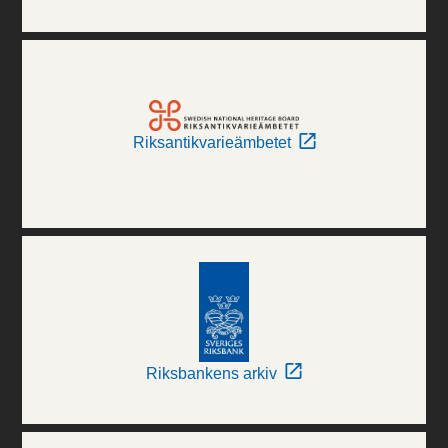
Riksantikvarieämbetet
Riksbankens arkiv