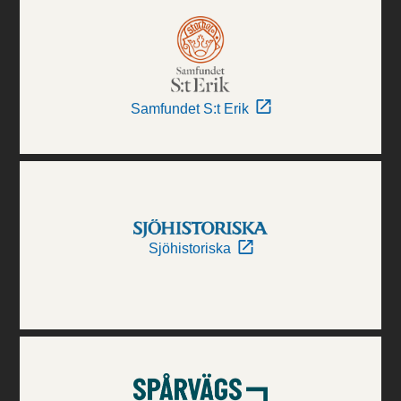
Samfundet S:t Erik
Sjöhistoriska