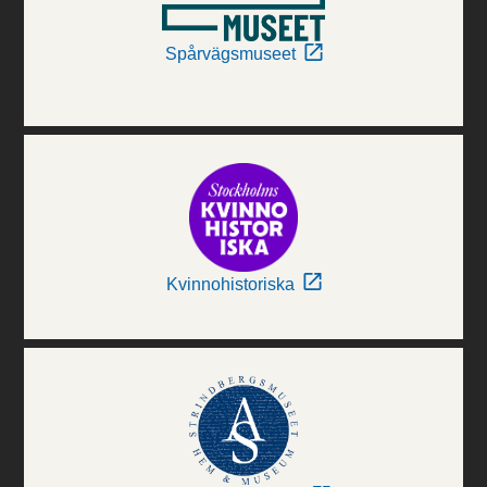
Spårvägsmuseet
Kvinnohistoriska