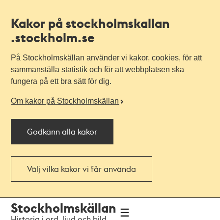
Kakor på stockholmskallan
.stockholm.se
På Stockholmskällan använder vi kakor, cookies, för att
sammanställa statistik och för att webbplatsen ska
fungera på ett bra sätt för dig.
Om kakor på Stockholmskällan
Godkänn alla kakor
Välj vilka kakor vi får använda
Till
Till
Stockholmskällan
navigationen
huvudinnehållet
Historia i ord, ljud och bild