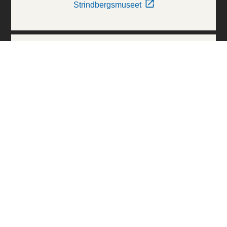
Strindbergsmuseet
Thielska Galleriet
Världskulturmuseerna