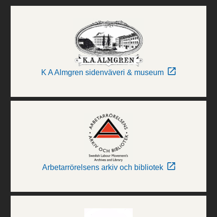
K A Almgren sidenväveri & museum
Arbetarrörelsens arkiv och bibliotek