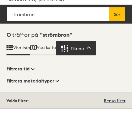
Sök
Fritextsök
Sök
Sökresultat
0
träffar på
strömbron
Visa karta
Visa lista
Filtrera
Filtrera
Filtrera tid
Filtrera materialtyper
Visningsläge
Totalt
Valda filter:
Rensa filter
0
träffar
Lista
Karta