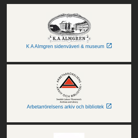
K A Almgren sidenväveri & museum
Arbetarrörelsens arkiv och bibliotek