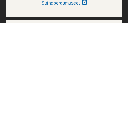
Strindbergsmuseet
Thielska Galleriet
Världskulturmuseerna