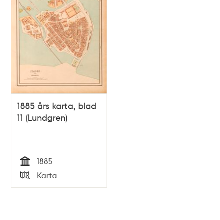
1885 års karta, blad
11 (Lundgren)
1885
Tid
Karta
Typ