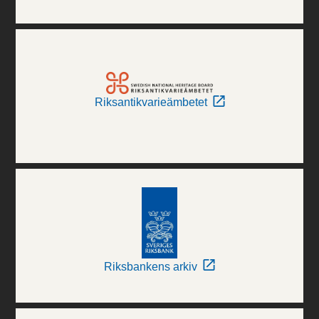
Riksantikvarieämbetet
Riksbankens arkiv