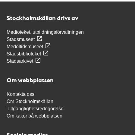
Kontakt
Stockholmskällan
Stockholmskällan drivs av
Medioteket, utbildningsförvaltningen
Stadsmuseet
Medeltidsmuseet
Stadsbiblioteket
Stadsarkivet
Om webbplatsen
Kontakta oss
Om Stockholmskällan
Tillgänglighetsredogörelse
Om kakor på webbplatsen
Sociala medier