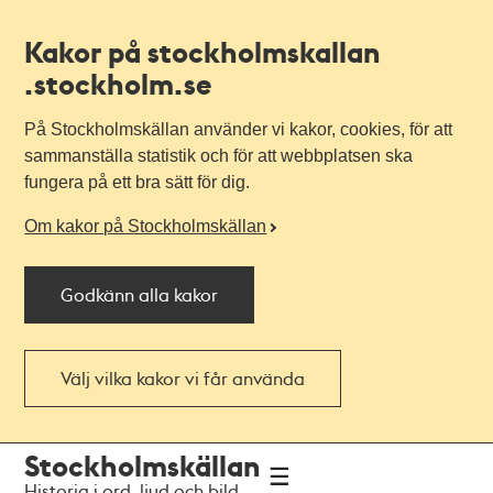
Kakor på stockholmskallan
.stockholm.se
På Stockholmskällan använder vi kakor, cookies, för att
sammanställa statistik och för att webbplatsen ska
fungera på ett bra sätt för dig.
Om kakor på Stockholmskällan
Godkänn alla kakor
Välj vilka kakor vi får använda
Till
Till
Stockholmskällan
navigationen
huvudinnehållet
Historia i ord, ljud och bild