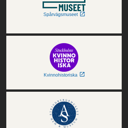
Spårvägsmuseet
Kvinnohistoriska