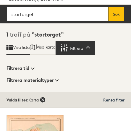
Sök
Fritextsök
Sök
Sökresultat
1
träff på
stortorget
Visa karta
Visa lista
Filtrera
Filtrera
Filtrera tid
Filtrera materialtyper
Visningsläge
Totalt
Valda filter:
Karta
Rensa filter
1
träffar
Lista
Karta