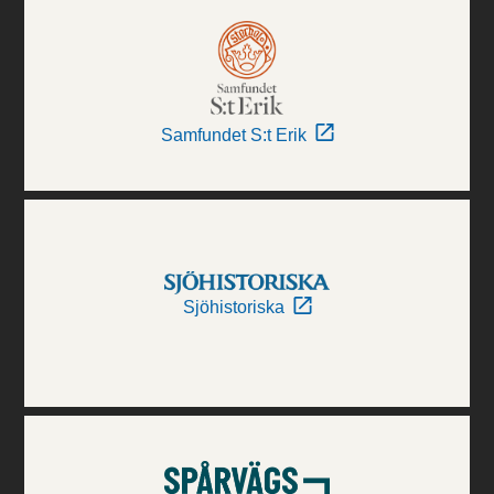
Samfundet S:t Erik
Sjöhistoriska