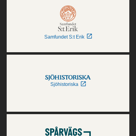
Samfundet S:t Erik
Sjöhistoriska