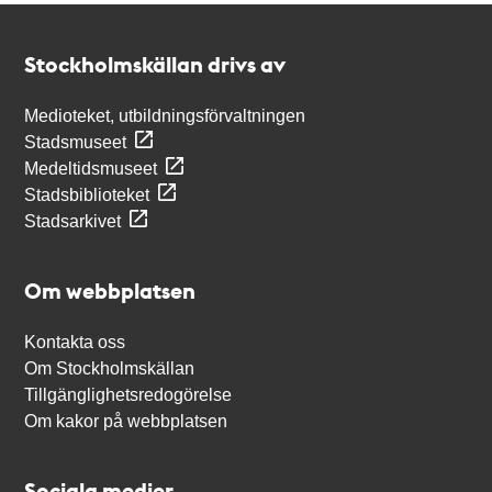
Kontakt
Stockholmskällan
Stockholmskällan drivs av
Medioteket, utbildningsförvaltningen
Stadsmuseet
Medeltidsmuseet
Stadsbiblioteket
Stadsarkivet
Om webbplatsen
Kontakta oss
Om Stockholmskällan
Tillgänglighetsredogörelse
Om kakor på webbplatsen
Sociala medier