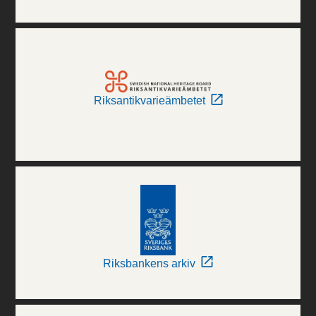
Riksantikvarieämbetet
Riksbankens arkiv