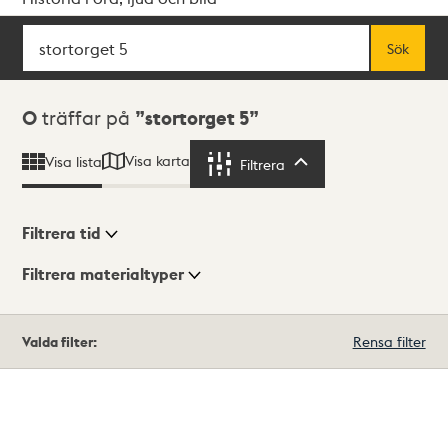
Sök
Fritextsök
Sök
Sökresultat
0
träffar på
stortorget 5
Visa karta
Visa lista
Filtrera
Filtrera
Filtrera tid
Filtrera materialtyper
Visningsläge
Totalt
Valda filter:
Rensa filter
0
träffar
Lista
Karta