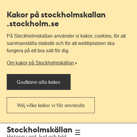
Kakor på stockholmskallan
.stockholm.se
På Stockholmskällan använder vi kakor, cookies, för att
sammanställa statistik och för att webbplatsen ska
fungera på ett bra sätt för dig.
Om kakor på Stockholmskällan
Godkänn alla kakor
Välj vilka kakor vi får använda
Till
Till
Stockholmskällan
navigationen
huvudinnehållet
Historia i ord, ljud och bild