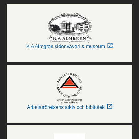
K A Almgren sidenväveri & museum
Arbetarrörelsens arkiv och bibliotek