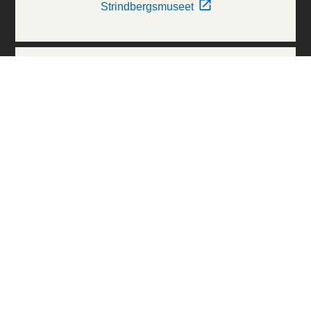
Strindbergsmuseet
Thielska Galleriet
Världskulturmuseerna