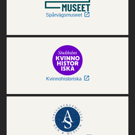
Spårvägsmuseet
Kvinnohistoriska