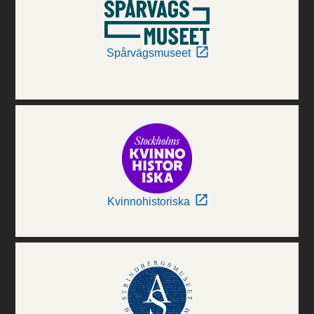
Spårvägsmuseet
Kvinnohistoriska