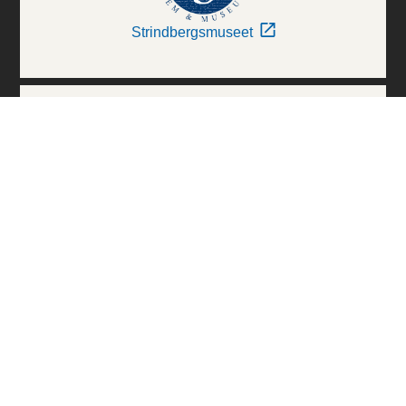
Strindbergsmuseet
Thielska Galleriet
Världskulturmuseerna