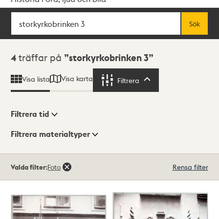
Sök
Fritextsök
Sök
Sökresultat
4
träffar på
storkyrkobrinken 3
Visa karta
Visa lista
Filtrera
Filtrera
Filtrera tid
Filtrera materialtyper
Visningsläge
Totalt
Valda filter:
Foto
Rensa filter
4
träffar
Lista
Karta