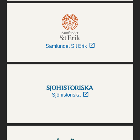
Samfundet S:t Erik
Sjöhistoriska