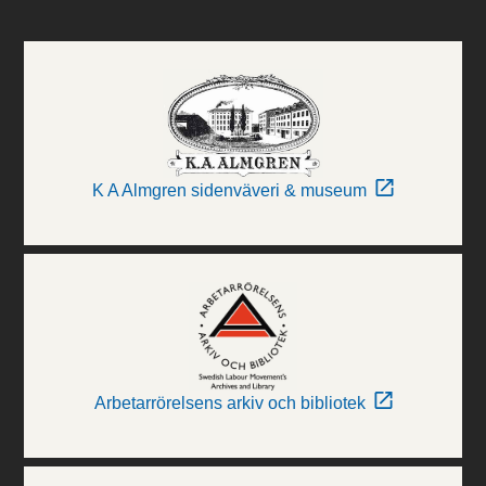
K A Almgren sidenväveri & museum
Arbetarrörelsens arkiv och bibliotek