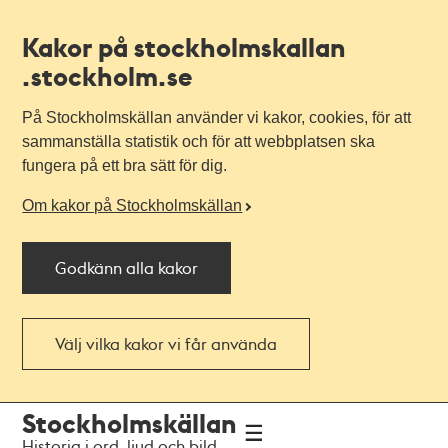
Kakor på stockholmskallan
.stockholm.se
På Stockholmskällan använder vi kakor, cookies, för att
sammanställa statistik och för att webbplatsen ska
fungera på ett bra sätt för dig.
Om kakor på Stockholmskällan
Godkänn alla kakor
Välj vilka kakor vi får använda
Till
Till
Stockholmskällan
navigationen
huvudinnehållet
Historia i ord, ljud och bild