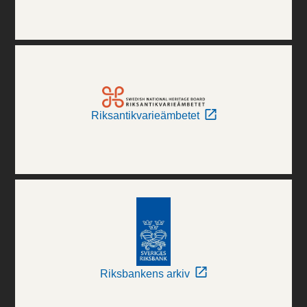
Riksantikvarieämbetet
Riksbankens arkiv