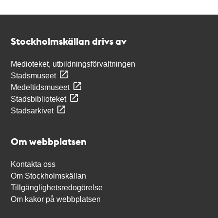
Kontakt
Stockholmskällan
Stockholmskällan drivs av
Medioteket, utbildningsförvaltningen
Stadsmuseet
Medeltidsmuseet
Stadsbiblioteket
Stadsarkivet
Om webbplatsen
Kontakta oss
Om Stockholmskällan
Tillgänglighetsredogörelse
Om kakor på webbplatsen