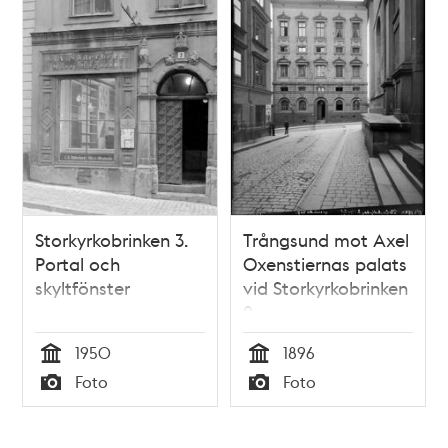
Storkyrkobrinken 3.
Trångsund mot Axel
Portal och
Oxenstiernas palats
skyltfönster
vid Storkyrkobrinken
2
1950
1896
Tid
Tid
Foto
Foto
Typ
Typ