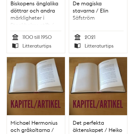
Biskopens änglalika
De magiska
döttrar och andra
stavarna / Elin
märkligheter i
Säfström
Stockholms stift /
Carl Henrik Martling
1100 till 1950
2021
Tid
Tid
Litteraturtips
Litteraturtips
Typ
Typ
Michael Hermonius
Det perfekta
och gråkoltarna /
äktenskapet / Heiko