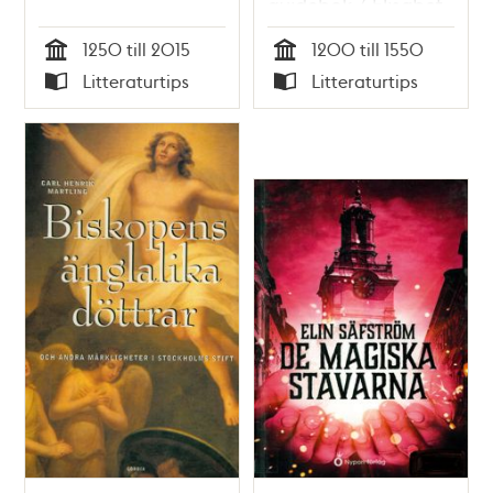
guidebok / Elisabet
Regner
1250 till 2015
1200 till 1550
Tid
Tid
Litteraturtips
Litteraturtips
Typ
Typ