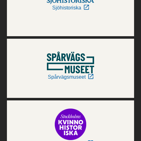
Sjöhistoriska
Spårvägsmuseet