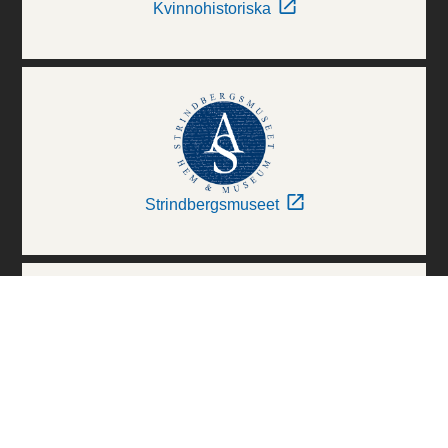
Kvinnohistoriska
Strindbergsmuseet
Thielska Galleriet