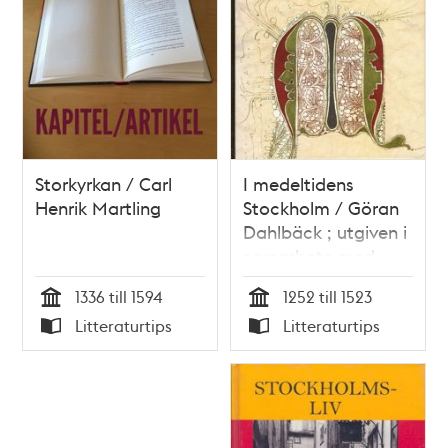
Storkyrkan / Carl
I medeltidens
Henrik Martling
Stockholm / Göran
Dahlbäck ; utgiven i
samarbete med
Stockholms
1336 till 1594
1252 till 1523
medeltidsmuseum
Tid
Tid
Litteraturtips
Litteraturtips
Typ
Typ