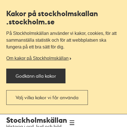
Kakor på stockholmskallan
.stockholm.se
På Stockholmskällan använder vi kakor, cookies, för att
sammanställa statistik och för att webbplatsen ska
fungera på ett bra sätt för dig.
Om kakor på Stockholmskällan
Godkänn alla kakor
Välj vilka kakor vi får använda
Till
Till
Stockholmskällan
navigationen
huvudinnehållet
Historia i ord, ljud och bild