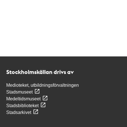
Kontakt
Stockholmskällan
Stockholmskällan drivs av
Medioteket, utbildningsförvaltningen
Stadsmuseet
Medeltidsmuseet
Stadsbiblioteket
Stadsarkivet