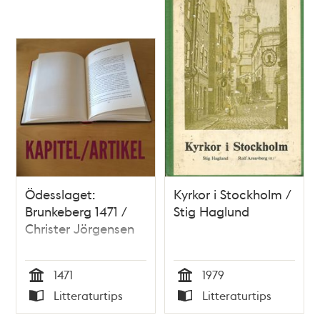
Ödesslaget:
Kyrkor i Stockholm /
Brunkeberg 1471 /
Stig Haglund
Christer Jörgensen
1471
1979
Tid
Tid
Litteraturtips
Litteraturtips
Typ
Typ