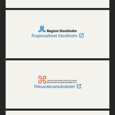
Regionarkivet Stockholm
Riksantikvarieämbetet