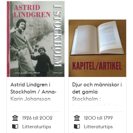
Astrid Lindgren i
Djur och människor i
Stockholm / Anna-
det gamla
Karin Johansson
Stockholm :
benmaterial från tio
års undersökningar
1926 till 2002
1200 till 1799
/ Johanna Karlsson
Tid
Tid
Litteraturtips
Litteraturtips