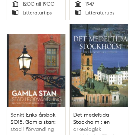
1200 till 1900
1947
Björkum
Tid
Tid
Litteraturtips
Litteraturtips
Typ
Typ
Sankt Eriks årsbok
Det medeltida
2015. Gamla stan:
Stockholm : en
stad i förvandling
arkeologisk