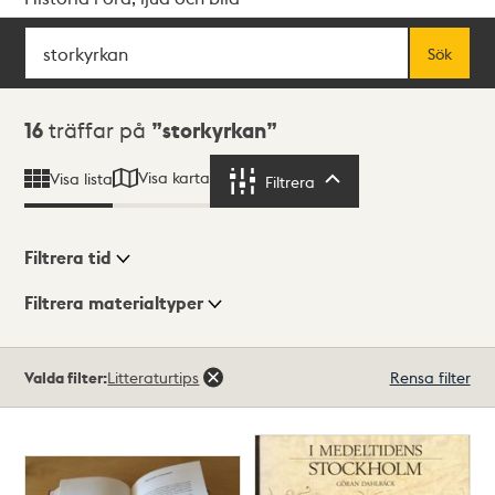
Sök
Fritextsök
Sök
Sökresultat
16
träffar på
storkyrkan
Visa karta
Visa lista
Filtrera
Filtrera
Filtrera tid
Filtrera materialtyper
Visningsläge
Totalt
Valda filter:
Litteraturtips
Rensa filter
16
träffar
Lista
Karta