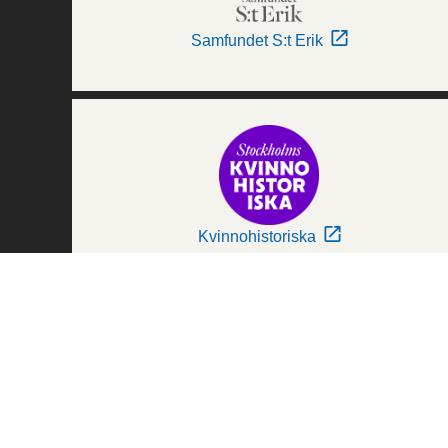
Samfundet S:t Erik
Kvinnohistoriska
Världskulturmuseerna