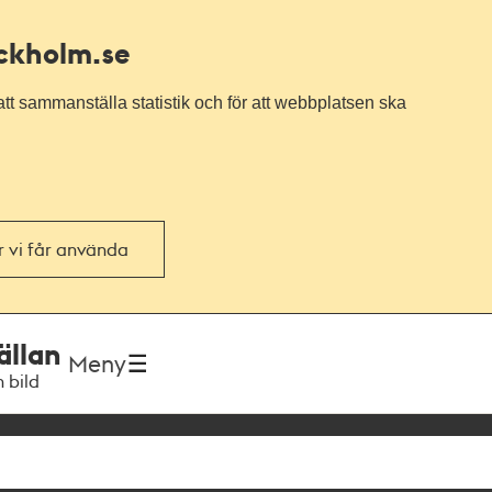
ockholm.se
tt sammanställa statistik och för att webbplatsen ska
or vi får använda
ällan
Meny
h bild