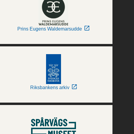
Prins Eugens Waldemarsudde
Riksbankens arkiv