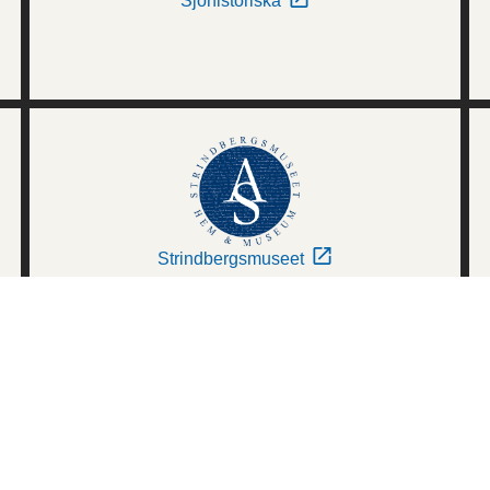
Sjöhistoriska
Strindbergsmuseet