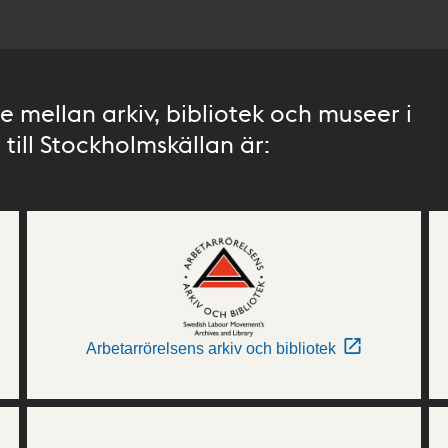
 mellan arkiv, bibliotek och museer i
till Stockholmskällan är:
Arbetarrörelsens arkiv och bibliotek