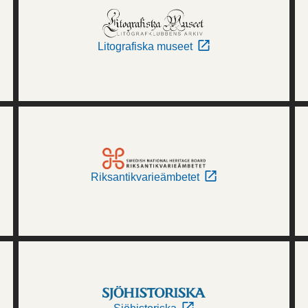
Litografiska museet
Riksantikvarieämbetet