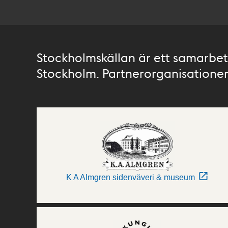
Stockholmskällan är ett samarbete
Stockholm. Partnerorganisationer 
K A Almgren sidenväveri & museum