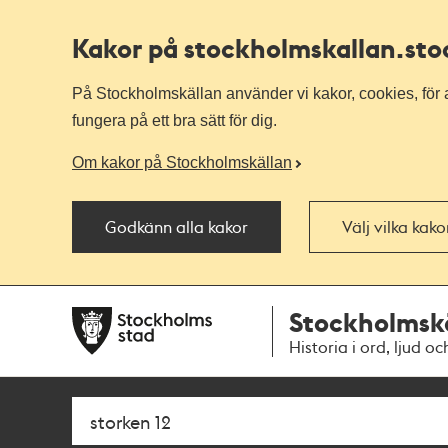
Kakor på stockholmskallan
.st
På Stockholmskällan använder vi kakor, cookies, för a
fungera på ett bra sätt för dig.
Om kakor på Stockholmskällan
Godkänn alla kakor
Välj vilka kak
Till
Till
Stockholmsk
navigationen
huvudinnehållet
Historia i ord, ljud oc
Sök
Fritextsök