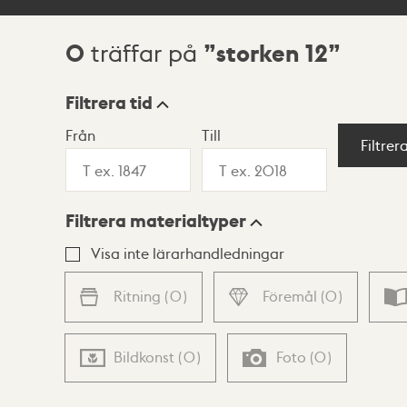
0
storken 12
träffar på
Sökresultat
Filtrera tid
Från
Till
Visningsläge
Filtrer
Filtrera materialtyper
Lista
Karta
Visa inte lärarhandledningar
Ritning
(
0
)
Föremål
(
0
)
Bildkonst
(
0
)
Foto
(
0
)