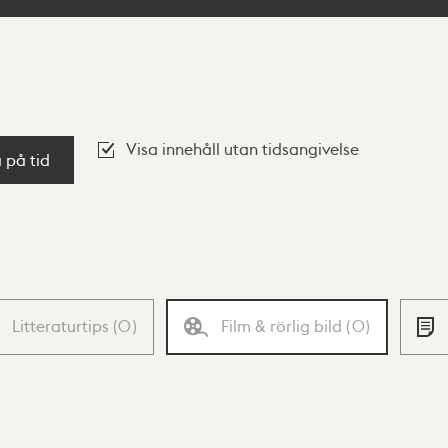
Visa innehåll utan tidsangivelse
a på tid
Litteraturtips
(
0
)
Film & rörlig bild
(
0
)