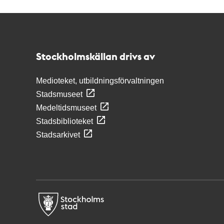
Kontakt
Stockholmskällan
Stockholmskällan drivs av
Medioteket, utbildningsförvaltningen
Stadsmuseet
Medeltidsmuseet
Stadsbiblioteket
Stadsarkivet