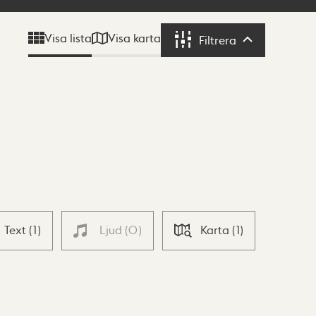
Visa karta
Visa lista
Filtrera
Filtrera
Text
(
1
)
Ljud
(
0
)
Karta
(
1
)