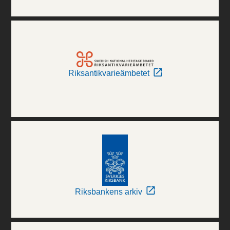
Riksantikvarieämbetet
Riksbankens arkiv