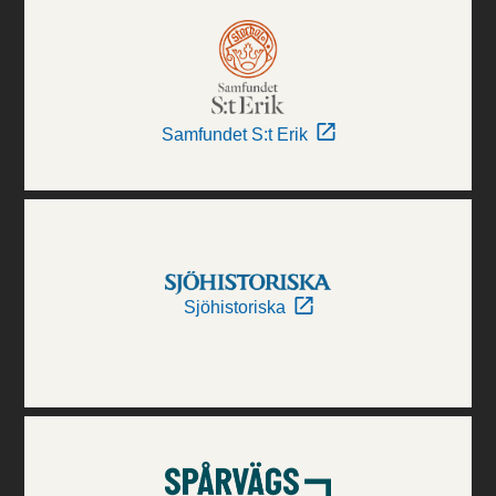
Samfundet S:t Erik
Sjöhistoriska