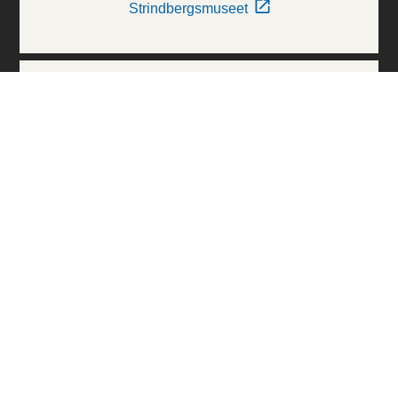
Strindbergsmuseet
Thielska Galleriet
Världskulturmuseerna