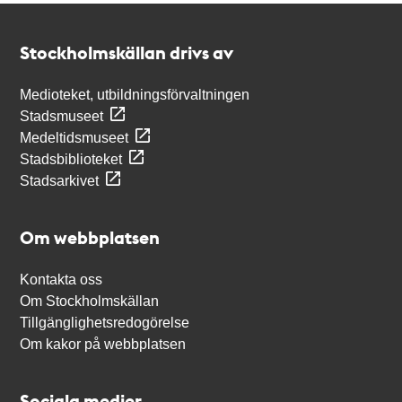
Kontakt
Stockholmskällan
Stockholmskällan drivs av
Medioteket, utbildningsförvaltningen
Stadsmuseet
Medeltidsmuseet
Stadsbiblioteket
Stadsarkivet
Om webbplatsen
Kontakta oss
Om Stockholmskällan
Tillgänglighetsredogörelse
Om kakor på webbplatsen
Sociala medier