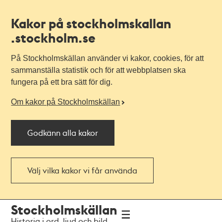
Kakor på stockholmskallan
.stockholm.se
På Stockholmskällan använder vi kakor, cookies, för att
sammanställa statistik och för att webbplatsen ska
fungera på ett bra sätt för dig.
Om kakor på Stockholmskällan
Godkänn alla kakor
Välj vilka kakor vi får använda
Till
Till
Stockholmskällan
navigationen
huvudinnehållet
Historia i ord, ljud och bild