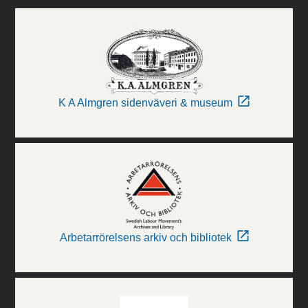
K A Almgren sidenväveri & museum
Arbetarrörelsens arkiv och bibliotek