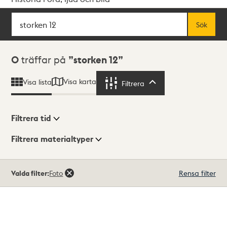
Sök
Fritextsök
Sök
Sökresultat
0
träffar på
storken 12
Visa karta
Visa lista
Filtrera
Filtrera
Filtrera tid
Filtrera materialtyper
Visningsläge
Totalt
Valda filter:
Foto
Rensa filter
0
träffar
Lista
Karta