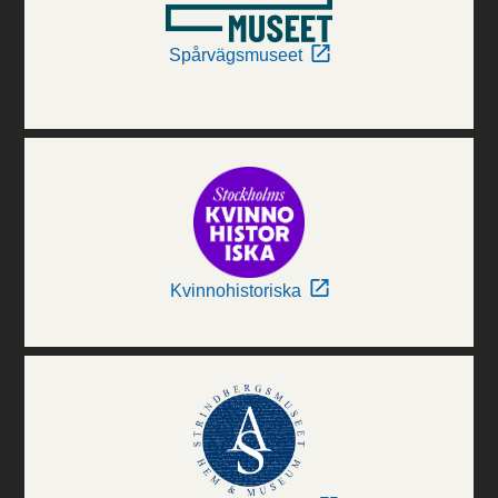
Spårvägsmuseet
Kvinnohistoriska