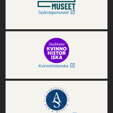
Spårvägsmuseet
Kvinnohistoriska