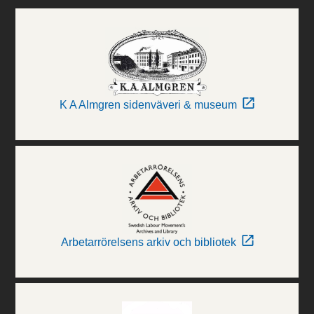
K A Almgren sidenväveri & museum
Arbetarrörelsens arkiv och bibliotek