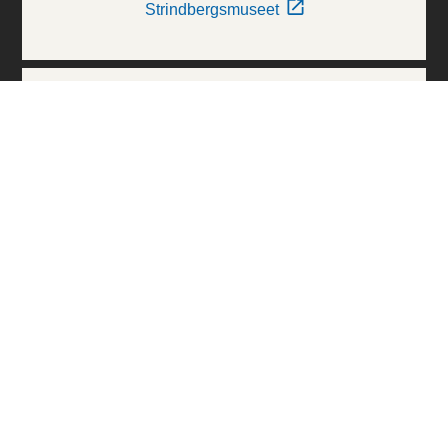
Strindbergsmuseet
Thielska Galleriet
Världskulturmuseerna