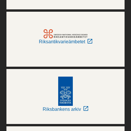
Riksantikvarieämbetet
Riksbankens arkiv