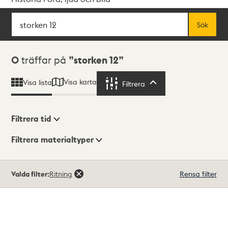
Sök
Fritextsök
Sök
Sökresultat
0
träffar på
storken 12
Visa karta
Visa lista
Filtrera
Filtrera
Filtrera tid
Filtrera materialtyper
Visningsläge
Totalt
Valda filter:
Ritning
Rensa filter
0
träffar
Lista
Karta