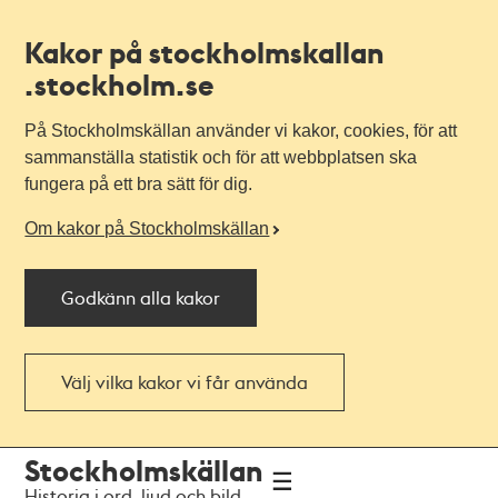
Kakor på stockholmskallan
.stockholm.se
På Stockholmskällan använder vi kakor, cookies, för att
sammanställa statistik och för att webbplatsen ska
fungera på ett bra sätt för dig.
Om kakor på Stockholmskällan
Godkänn alla kakor
Välj vilka kakor vi får använda
Till
Till
Stockholmskällan
navigationen
huvudinnehållet
Historia i ord, ljud och bild