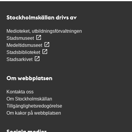
Kontakt
Stockholmskällan
Stockholmskällan drivs av
Medioteket, utbildningsförvaltningen
Stadsmuseet
Medeltidsmuseet
Stadsbiblioteket
Stadsarkivet
Om webbplatsen
Kontakta oss
Om Stockholmskällan
Tillgänglighetsredogörelse
Om kakor på webbplatsen
Sociala medier