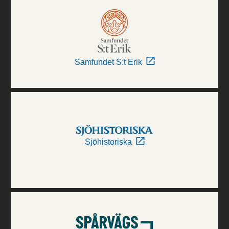
Samfundet S:t Erik
Sjöhistoriska