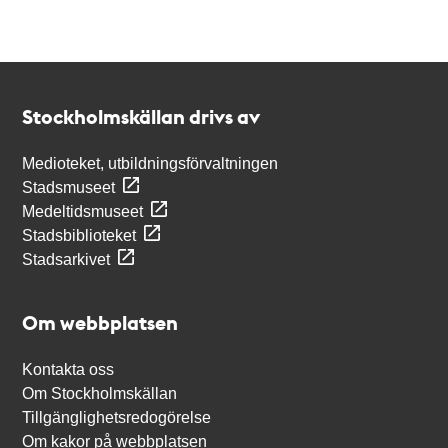
Kontakt
Stockholmskällan
Stockholmskällan drivs av
Medioteket, utbildningsförvaltningen
Stadsmuseet
Medeltidsmuseet
Stadsbiblioteket
Stadsarkivet
Om webbplatsen
Kontakta oss
Om Stockholmskällan
Tillgänglighetsredogörelse
Om kakor på webbplatsen