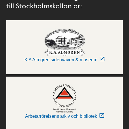
till Stockholmskällan är:
K A Almgren sidenväveri & museum
Arbetarrörelsens arkiv och bibliotek