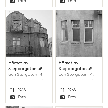
Foto
Foto
Typ
Typ
Hörnet av
Hörnet av
Skeppargatan 32
Skeppargatan 32
och Storgatan 14.
och Storgatan 14.
Detaljer av fasaden
Detaljer av fasaden
vid översta
vid översta
1968
1968
våningarna
våningen
Tid
Tid
Foto
Foto
Typ
Typ