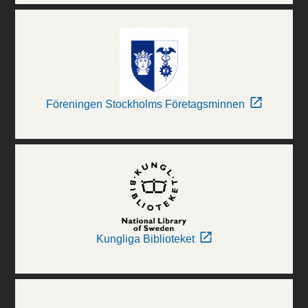
Föreningen Stockholms Företagsminnen
Kungliga Biblioteket