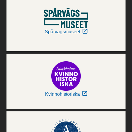
Spårvägsmuseet
Kvinnohistoriska