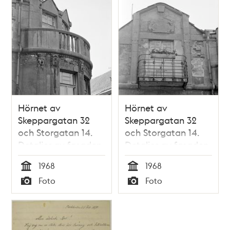
Hörnet av
Hörnet av
Skeppargatan 32
Skeppargatan 32
och Storgatan 14.
och Storgatan 14.
Detaljer av fasaden
Detaljer av fasaden
vid översta
vid översta
1968
1968
våningen
våningen. Årtalet
Tid
Tid
Foto
Foto
1907 ovanför
Typ
Typ
balkongen