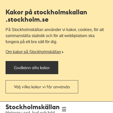
Kakor på stockholmskallan
.stockholm.se
På Stockholmskällan använder vi kakor, cookies, för att
sammanställa statistik och för att webbplatsen ska
fungera på ett bra sätt för dig.
Om kakor på Stockholmskällan
Godkänn alla kakor
Välj vilka kakor vi får använda
Till
Till
Stockholmskällan
navigationen
huvudinnehållet
Historia i ord, ljud och bild