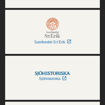
Samfundet S:t Erik
Sjöhistoriska