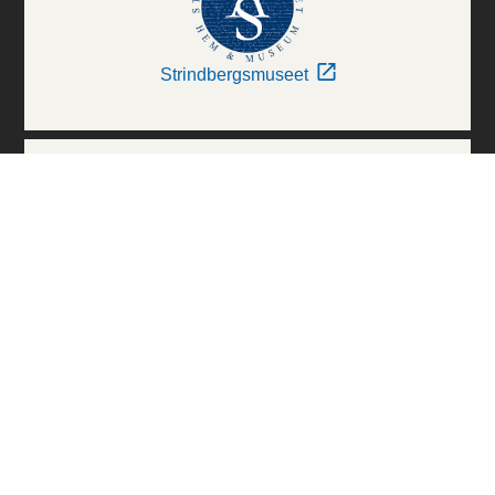
Strindbergsmuseet
Thielska Galleriet
Världskulturmuseerna