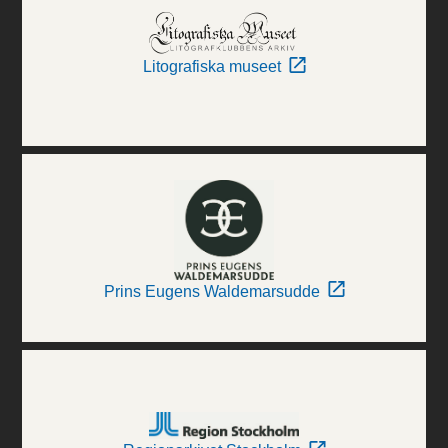
Litografiska museet
Prins Eugens Waldemarsudde