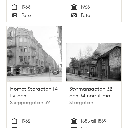
1968
1968
Tid
Tid
Foto
Foto
Typ
Typ
Hörnet Storgatan 14
Styrmansgatan 32
t.v. och
och 34 norrut mot
Skeppargatan 32
Storgatan.
1962
1885 till 1889
Tid
Tid