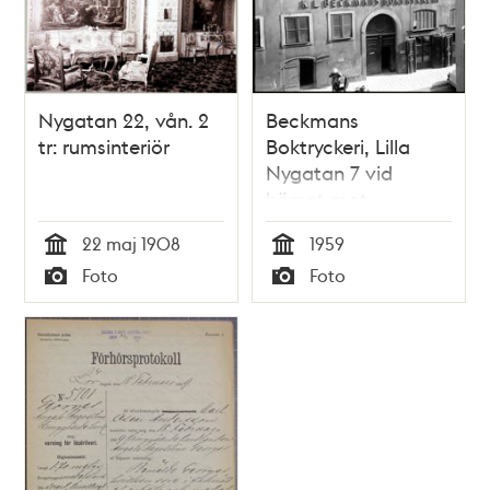
Nygatan 22, vån. 2
Beckmans
tr: rumsinteriör
Boktryckeri, Lilla
Nygatan 7 vid
hörnet mot
Yxsmedsgränd.
22 maj 1908
1959
Tid
Tid
Foto
Foto
Typ
Typ