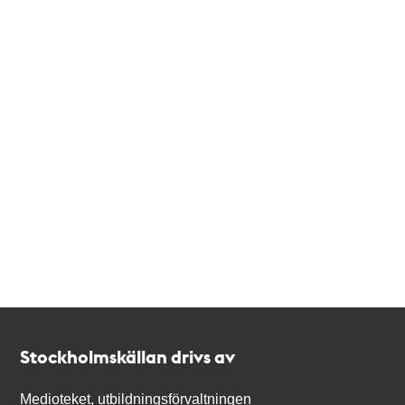
Kontakt
Stockholmskällan
Stockholmskällan drivs av
Medioteket, utbildningsförvaltningen