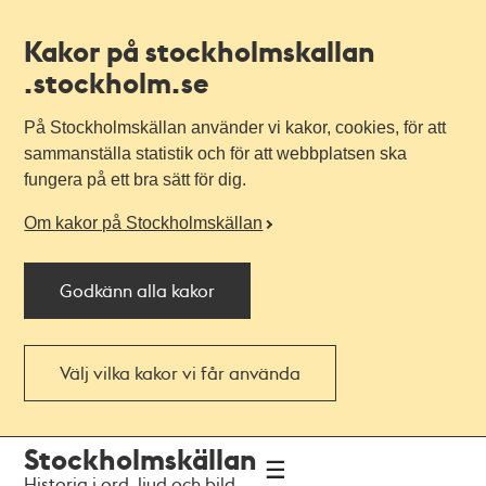
Kakor på stockholmskallan
.stockholm.se
På Stockholmskällan använder vi kakor, cookies, för att
sammanställa statistik och för att webbplatsen ska
fungera på ett bra sätt för dig.
Om kakor på Stockholmskällan
Godkänn alla kakor
Välj vilka kakor vi får använda
Till
Till
Stockholmskällan
navigationen
huvudinnehållet
Historia i ord, ljud och bild