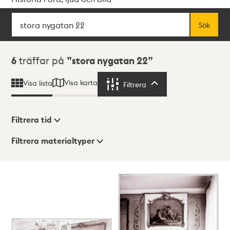
Sök
Fritextsök
Sök
Sökresultat
6
träffar på
stora nygatan 22
Visa karta
Visa lista
Filtrera
Filtrera
Filtrera tid
Filtrera materialtyper
Visningsläge
Totalt
6
träffar
Lista
Karta