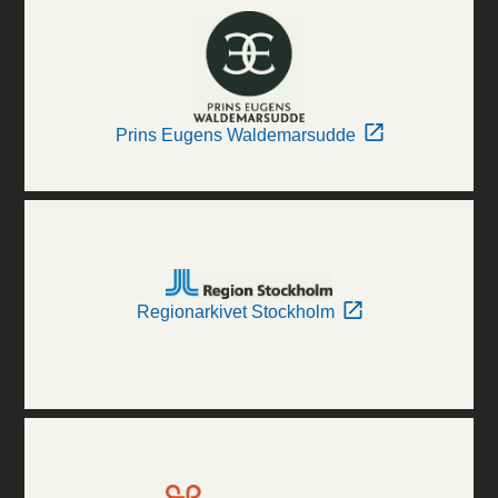
Prins Eugens Waldemarsudde
Regionarkivet Stockholm