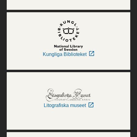
Kungliga Biblioteket
Litografiska museet