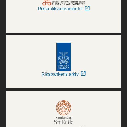
Riksantikvarieämbetet
Riksbankens arkiv