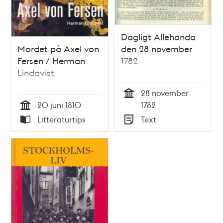
Dagligt Allehanda
Mordet på Axel von
den 28 november
Fersen / Herman
1782
Lindqvist
28 november
Tid
20 juni 1810
1782
Tid
Litteraturtips
Text
Typ
Typ