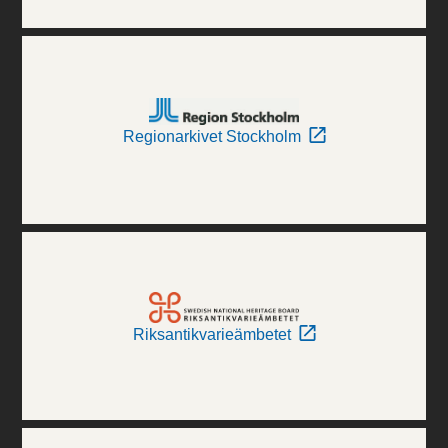
Regionarkivet Stockholm
Riksantikvarieämbetet