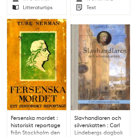
Tid
Tid
Litteraturtips
Text
Typ
Typ
Fersenska mordet :
Slavhandlaren och
historiskt reportage
silverskatten : Carl
från Stockholm den
Lindebergs dagbok