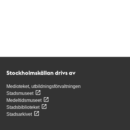
Kontakt
Stockholmskällan
Stockholmskällan drivs av
Medioteket, utbildningsförvaltningen
Stadsmuseet
Medeltidsmuseet
Stadsbiblioteket
Stadsarkivet