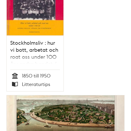
Stockholmsliv : hur
vi bott, arbetat och
roat oss under 100
år : andra bandet /
Staffan Tjerneld
1850 till 1950
Tid
Litteraturtips
Typ