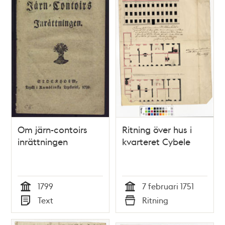
Om järn-contoirs
Ritning över hus i
inrättningen
kvarteret Cybele
1799
7 februari 1751
Tid
Tid
Text
Ritning
Typ
Typ