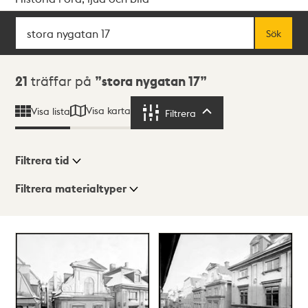
Sök
Fritextsök
Sök
Sökresultat
21
träffar på
stora nygatan 17
Visa karta
Visa lista
Filtrera
Filtrera
Filtrera tid
Filtrera materialtyper
Visningsläge
Totalt
21
träffar
Lista
Karta