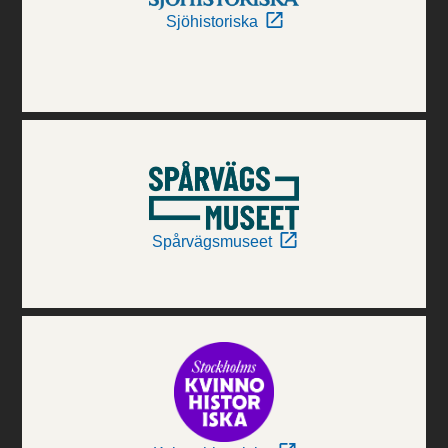
Sjöhistoriska
Spårvägsmuseet