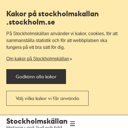
Kakor på stockholmskallan
.stockholm.se
På Stockholmskällan använder vi kakor, cookies, för att
sammanställa statistik och för att webbplatsen ska
fungera på ett bra sätt för dig.
Om kakor på Stockholmskällan
Godkänn alla kakor
Välj vilka kakor vi får använda
Till
Till
Stockholmskällan
navigationen
huvudinnehållet
Historia i ord, ljud och bild