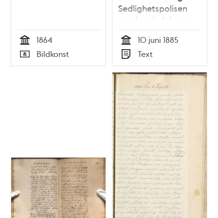
Sedlighetspolisen
angående frånvaro
från besiktning och
1864
10 juni 1885
förlust av kappa,
Tid
Tid
Bildkonst
Text
den 10 juni 1885
Typ
Typ