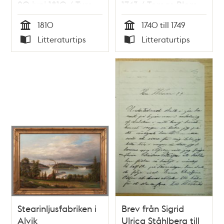
20 juni 1810 / Ture
1743 / Tomas Blom
Nerman
1810
1740 till 1749
Tid
Tid
Litteraturtips
Litteraturtips
Typ
Typ
Stearinljusfabriken i
Brev från Sigrid
Alvik
Ulrica Ståhlberg till