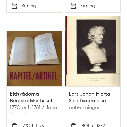
Tid
Tid
Ritning
Ritning
Typ
Typ
Eldsvådorna i
Lars Johan Hierta.
Bergstralska huset
Sjelf-biografiska
1770 och 1781 / John
anteckningar
Swensk
1770 till 1781
1801 till 1872