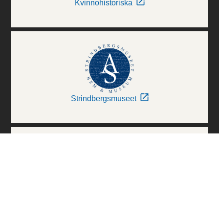
Kvinnohistoriska
Strindbergsmuseet
Thielska Galleriet