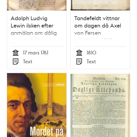
Adolph Ludvig
Tandefeldt vittnar
Lewin ilsken efter
om dagen då Axel
anmälan om dålig
von Fersen
gaturenhållning
mördades 1810
17 mars 1761
1810
Tid
Tid
Text
Text
Typ
Typ