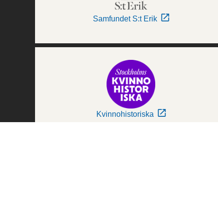
Samfundet S:t Erik
Kvinnohistoriska
Världskulturmuseerna