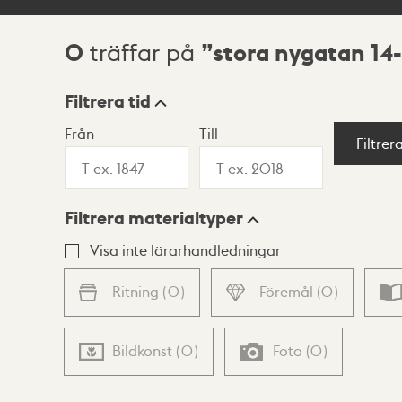
0
stora nygatan 14-
träffar på
Sökresultat
Filtrera tid
Från
Till
Visningsläge
Filtrer
Filtrera materialtyper
Lista
Karta
Visa inte lärarhandledningar
Ritning
(
0
)
Föremål
(
0
)
Bildkonst
(
0
)
Foto
(
0
)