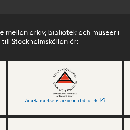
 mellan arkiv, bibliotek och museer i
till Stockholmskällan är:
Arbetarrörelsens arkiv och bibliotek