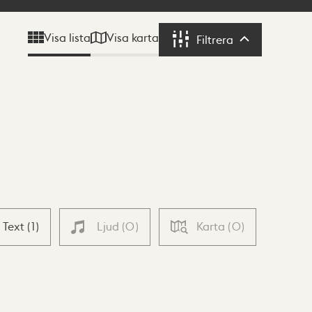
Visa karta
Visa lista
Filtrera
Filtrera
Text
(
1
)
Ljud
(
0
)
Karta
(
0
)