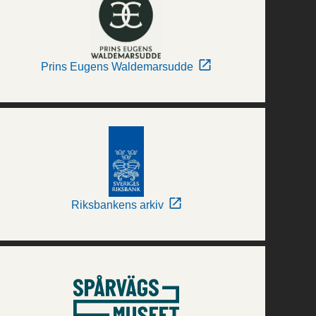
Prins Eugens Waldemarsudde
Riksbankens arkiv