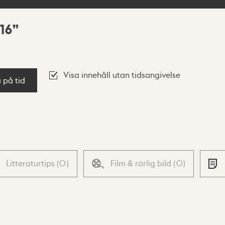
16
Visa innehåll utan tidsangivelse
a på tid
Litteraturtips
(
0
)
Film & rörlig bild
(
0
)