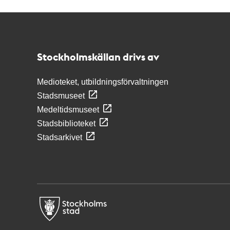
Kontakt
Stockholmskällan
Stockholmskällan drivs av
Medioteket, utbildningsförvaltningen
Stadsmuseet
Medeltidsmuseet
Stadsbiblioteket
Stadsarkivet