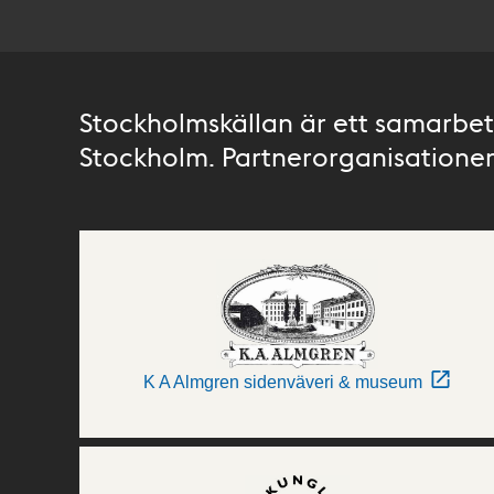
Stockholmskällan är ett samarbete
Stockholm. Partnerorganisationer 
K A Almgren sidenväveri & museum