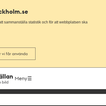
ockholm.se
tt sammanställa statistik och för att webbplatsen ska
or vi får använda
ällan
Meny
h bild