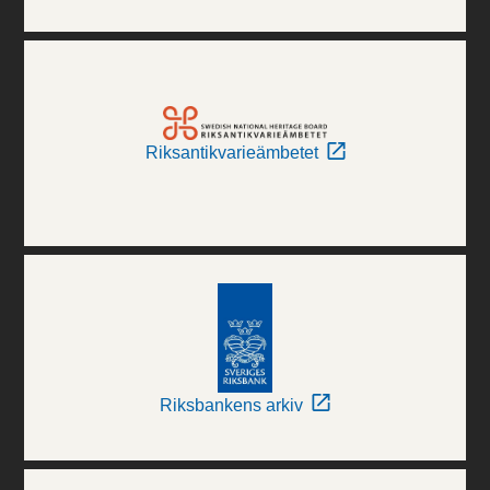
Riksantikvarieämbetet
Riksbankens arkiv