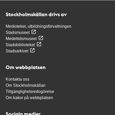
Kontakt
Stockholmskällan
Stockholmskällan drivs av
Medioteket, utbildningsförvaltningen
Stadsmuseet
Medeltidsmuseet
Stadsbiblioteket
Stadsarkivet
Om webbplatsen
Kontakta oss
Om Stockholmskällan
Tillgänglighetsredogörelse
Om kakor på webbplatsen
Sociala medier