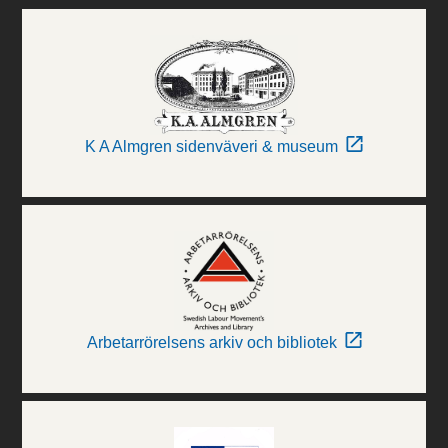
K A Almgren sidenväveri & museum
Arbetarrörelsens arkiv och bibliotek