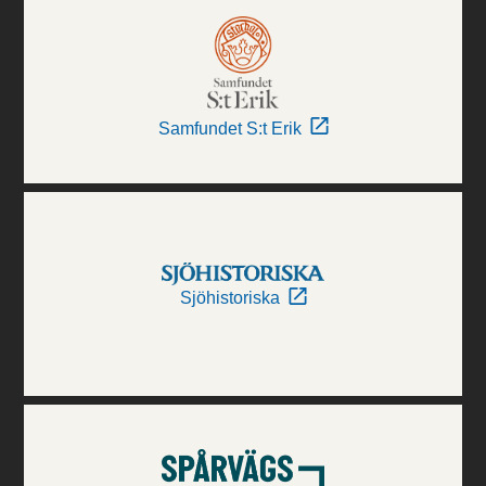
Samfundet S:t Erik
Sjöhistoriska