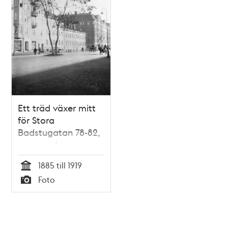
Ett träd växer mitt
för Stora
Badstugatan 78-82,
nuvarande
Sveavägen 98-100
1885 till 1919
Tid
Foto
Typ