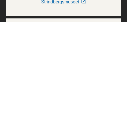
Strindbergsmuseet
Thielska Galleriet
Världskulturmuseerna