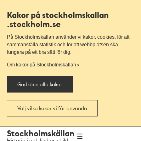
Kakor på stockholmskallan
.stockholm.se
På Stockholmskällan använder vi kakor, cookies, för att
sammanställa statistik och för att webbplatsen ska
fungera på ett bra sätt för dig.
Om kakor på Stockholmskällan
Godkänn alla kakor
Välj vilka kakor vi får använda
Till
Till
Stockholmskällan
navigationen
huvudinnehållet
Historia i ord, ljud och bild