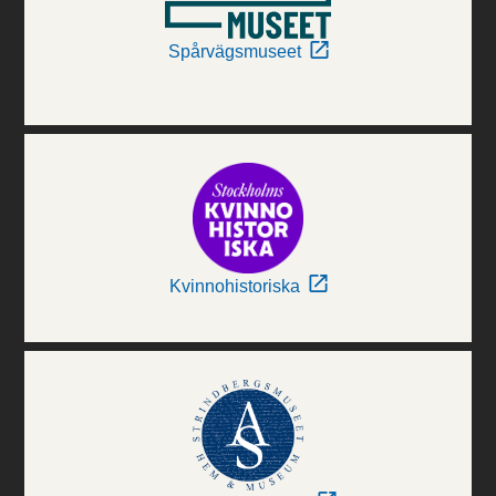
Spårvägsmuseet
Kvinnohistoriska