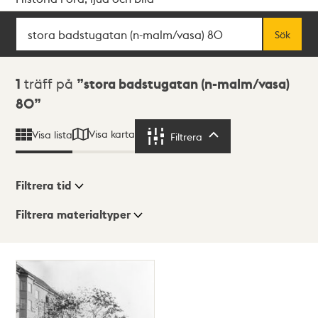
Sök
Fritextsök
Sök
Sökresultat
1
träff på
stora badstugatan (n-malm/vasa)
80
Visa karta
Visa lista
Filtrera
Filtrera
Filtrera tid
Filtrera materialtyper
Visningsläge
Totalt
1
träffar
Lista
Karta